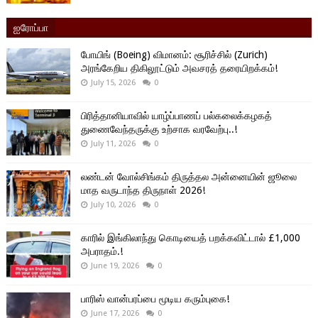
ஐரோப்பா
போயிங் (Boeing) விமானம்: சூரிச்சில் (Zurich)
அரங்கேறிய திகிலூட்டும் அவசரத் தரையிறக்கம்!
July 15, 2026
0
பிரித்தானியாவில் யாழ்ப்பாணப் பல்கலைக்கழகத்
துணைவேந்தருக்கு உற்சாக வரவேற்பு..!
July 11, 2026
0
லண்டன் வோல்சிங்கம் திருத்தல அன்னையின் ஜூலை
மாத வருடாந்த திருநாள் 2026!
July 10, 2026
0
காரில் இங்கிலாந்து கொடியைத் பறக்கவிட்டால் £1,000
அபராதம்.!
June 19, 2026
0
பாரிஸ் வான்பரப்பை மூடிய கரும்புகை!
June 17, 2026
0