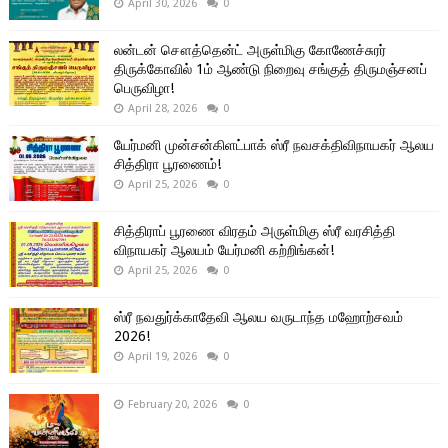
April 30, 2026
0
லன்டன் சௌத்தென்ட் அருள்மிகு கோணேச்சுரர்
திருக்கோவில் 1ம் ஆண்டு நிறைவு சங்குத் திருமஞ்சனப்
பெருவிழா!
April 28, 2026
0
யேர்மனி முன்சன்கிளட்பாக் ஸ்ரீ நவசக்திவிநாயகர் ஆலய
சித்திரா பூரணைம்!
April 25, 2026
0
சித்திராப் பூரணை விரதம் அருள்மிகு ஸ்ரீ வரசித்தி
விநாயகர் ஆலயம் யேர்மனி கற்றிங்கன்!
April 25, 2026
0
ஸ்ரீ நவதுர்க்காதேவி ஆலய வருடாந்த மஹோற்சவம்
2026!
April 19, 2026
0
February 20, 2026
0