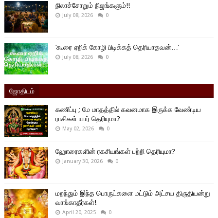
நிலாச்சோறும் நிஜங்களும்!!
July 08, 2026
0
‘கூரை ஏறிக் கோழி பிடிக்கத் தெரியாதவன்…’
July 08, 2026
0
ஜோதிடம்
கணிப்பு ; மே மாதத்தில் கவனமாக இருக்க வேண்டிய
ராசிகள் யார் தெரியுமா?
May 02, 2026
0
ஹோரைகளின் ரகசியங்கள் பற்றி தெரியுமா?
January 30, 2026
0
மறந்தும் இந்த பொருட்களை மட்டும் அட்சய திருதியன்று
வாங்காதீர்கள்!
April 20, 2025
0