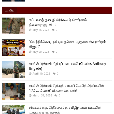
மாவீரர்
கட்டளைத் தளபதி பிரிகேடியர் சொர்ணம்
நினைவுகளுடன்..!
May 16, 2026
0
“வெற்றிக்கொடி நாட்டிய தவெக: முதலமைச்சராகிறார்
விஜய்!”
May 09, 2026
0
சாள்ஸ் அன்ரனி சிறப்புப் படையணி (Charles Anthony
Brigade)
April 10, 2026
0
சாள்ஸ் அன்ரனி சிறப்புத் தளபதி கோபித் அவர்களின்
17ஆம் ஆண்டு வீரவணக்க நாள்!
March 31, 2026
0
சிங்களத்தை அதிரவைத்த தமிழீழ வான் படையின்
முதலாவது தாக்குதல்