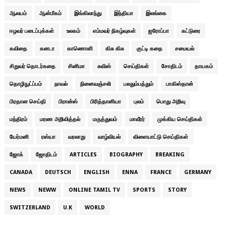
ஆலயம்
ஆன்மீகம்
இங்கிலாந்து
இந்தியா
இலங்கை
ஈழவர் படைப்புக்கள்
உலகம்
எம்மவர் நிகழ்வுகள்
ஐரோப்பா
கட்டுரை
கவிதை
கனடா
காணொளி
கிசு கிசு
குட்டி கதை
சமையல்
சிறுவர் தொடர்கதை
சினிமா
சுவிஸ்
செய்திகள்
சோதிடம்
தாயகம்
தொழிநுட்ப்பம்
நாவல்
நினைவஞ்சலி
பலதும்பத்தும்
பாகிஸ்தான்
பிரதான செய்தி
பிரான்ஸ்
பிரித்தானியா
புலம்
பொது அறிவு
மந்திரம்
மரண அறிவித்தல்
மருத்துவம்
மாவீரர்
முக்கிய செய்திகள்
யேர்மனி
ரஸ்யா
வரலாறு
வாழ்வியல்
விளையாட்டு செய்திகள்
ஜோக்
ஜோதிடம்
ARTICLES
BIOGRAPHY
BREAKING
CANADA
DEUTSCH
ENGLISH
ENNA
FRANCE
GERMANY
NEWS
NEWW
ONLINE TAMIL TV
SPORTS
STORY
SWITZERLAND
U.K
WORLD