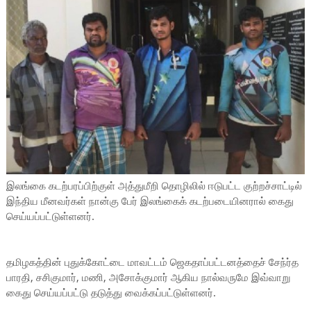
இலங்கை கடற்பரப்பிற்குள் அத்துமீறி தொழிலில் ஈடுபட்ட குற்றச்சாட்டில்
இந்திய மீனவர்கள் நான்கு பேர் இலங்கைக் கடற்படையினரால் கைது
செய்யப்பட்டுள்ளனர்.
தமிழகத்தின் புதுக்கோட்டை மாவட்டம் ஜெகதாப்பட்டனத்தைச் சேந்ர்த
பாரதி, சசிகுமார், மணி, அசோக்குமார் ஆகிய நால்வருமே இவ்வாறு
கைது செய்யப்பட்டு தடுத்து வைக்கப்பட்டுள்ளனர்.