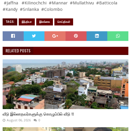
#Jaffna #Kilinochchi #Mannar #Mullathivu #Batticola
#Kandy #Srilanka #Colombo
TAGS:
இந்தியா
இலங்கை
செய்திகள்
RELATED POSTS
வீடு இல்லாதவர்களுக்கு கொழும்பில் வீடு !!
August 06, 2026
0