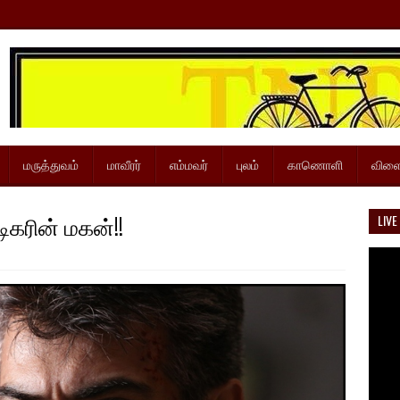
மருத்துவம்
மாவீரர்
எம்மவர்
புலம்
காணொளி
விளை
ிகரின் மகன்!!
LIVE