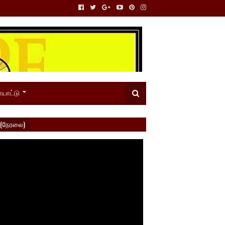
யாட்டு
 (நேரலை)