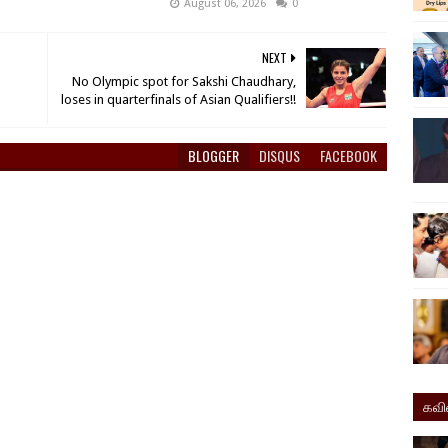
August 06, 2026
0
NEXT
No Olympic spot for Sakshi Chaudhary,
loses in quarterfinals of Asian Qualifiers!!
BLOGGER
DISQUS
FACEBOOK
கவ