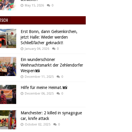
May 15, 2026
0
TSCH
Erst Bonn, dann Gelsenkirchen,
jetzt Halle: Wieder werden
Schließfächer geknackt!
January 04, 2026
0
Ein wunderschöner
Weihnachtsmarkt der Zehlendorfer
Wespen!📸
December 11, 2025
0
Hilfe für meine Heimat.!📸
December 06, 2025
0
Manchester: 2 killed in synagogue
car, knife attack
October 02, 2025
0