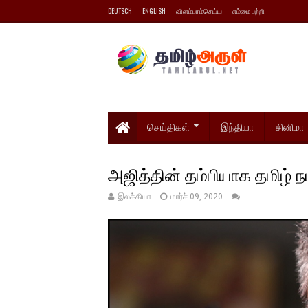
DEUTSCH
ENGLISH
விளம்பரம்செய்ய
எம்மை பற்றி
செய்திகள்
இந்தியா
சினிமா
அஜித்தின் தம்பியாக தமிழ் நட
இலக்கியா
மார்ச் 09, 2020