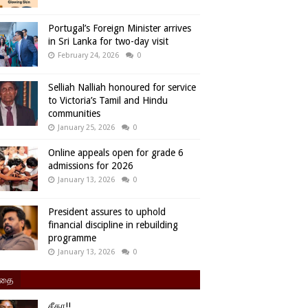
Portugal’s Foreign Minister arrives
in Sri Lanka for two-day visit
February 24, 2026
0
Selliah Nalliah honoured for service
to Victoria’s Tamil and Hindu
communities
January 25, 2026
0
Online appeals open for grade 6
admissions for 2026
January 13, 2026
0
President assures to uphold
financial discipline in rebuilding
programme
January 13, 2026
0
ிதை
சீதா!!