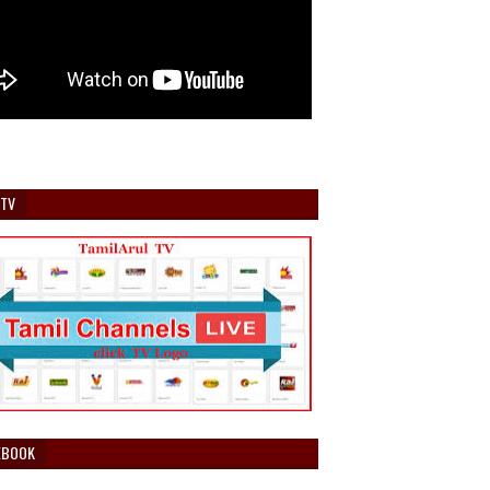
 TV
EBOOK