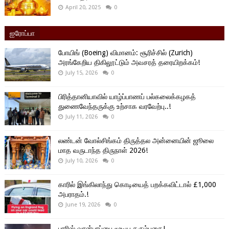
April 20, 2025
0
ஐரோப்பா
போயிங் (Boeing) விமானம்: சூரிச்சில் (Zurich)
அரங்கேறிய திகிலூட்டும் அவசரத் தரையிறக்கம்!
July 15, 2026
0
பிரித்தானியாவில் யாழ்ப்பாணப் பல்கலைக்கழகத்
துணைவேந்தருக்கு உற்சாக வரவேற்பு..!
July 11, 2026
0
லண்டன் வோல்சிங்கம் திருத்தல அன்னையின் ஜூலை
மாத வருடாந்த திருநாள் 2026!
July 10, 2026
0
காரில் இங்கிலாந்து கொடியைத் பறக்கவிட்டால் £1,000
அபராதம்.!
June 19, 2026
0
பாரிஸ் வான்பரப்பை மூடிய கரும்புகை!