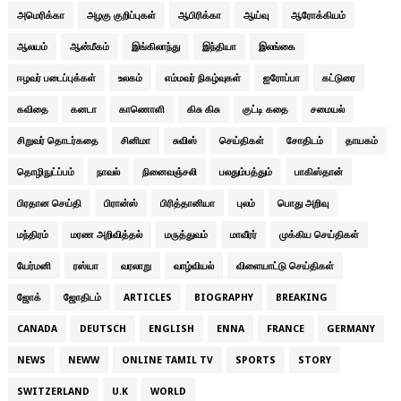
அமெரிக்கா
அழகு குறிப்புகள்
ஆபிரிக்கா
ஆய்வு
ஆரோக்கியம்
ஆலயம்
ஆன்மீகம்
இங்கிலாந்து
இந்தியா
இலங்கை
ஈழவர் படைப்புக்கள்
உலகம்
எம்மவர் நிகழ்வுகள்
ஐரோப்பா
கட்டுரை
கவிதை
கனடா
காணொளி
கிசு கிசு
குட்டி கதை
சமையல்
சிறுவர் தொடர்கதை
சினிமா
சுவிஸ்
செய்திகள்
சோதிடம்
தாயகம்
தொழிநுட்ப்பம்
நாவல்
நினைவஞ்சலி
பலதும்பத்தும்
பாகிஸ்தான்
பிரதான செய்தி
பிரான்ஸ்
பிரித்தானியா
புலம்
பொது அறிவு
மந்திரம்
மரண அறிவித்தல்
மருத்துவம்
மாவீரர்
முக்கிய செய்திகள்
யேர்மனி
ரஸ்யா
வரலாறு
வாழ்வியல்
விளையாட்டு செய்திகள்
ஜோக்
ஜோதிடம்
ARTICLES
BIOGRAPHY
BREAKING
CANADA
DEUTSCH
ENGLISH
ENNA
FRANCE
GERMANY
NEWS
NEWW
ONLINE TAMIL TV
SPORTS
STORY
SWITZERLAND
U.K
WORLD