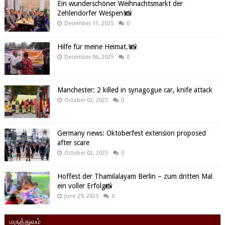
Ein wunderschöner Weihnachtsmarkt der
Zehlendorfer Wespen!📸
December 11, 2025
0
Hilfe für meine Heimat.!📸
December 06, 2025
0
Manchester: 2 killed in synagogue car, knife attack
October 02, 2025
0
Germany news: Oktoberfest extension proposed
after scare
October 02, 2025
0
Hoffest der Thamilalayam Berlin – zum dritten Mal
ein voller Erfolg📸
June 29, 2025
0
மருத்துவம்