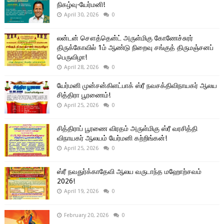
நிகழ்வு-யேர்மனி!
April 30, 2026
0
லன்டன் சௌத்தென்ட் அருள்மிகு கோணேச்சுரர்
திருக்கோவில் 1ம் ஆண்டு நிறைவு சங்குத் திருமஞ்சனப்
பெருவிழா!
April 28, 2026
0
யேர்மனி முன்சன்கிளட்பாக் ஸ்ரீ நவசக்திவிநாயகர் ஆலய
சித்திரா பூரணைம்!
April 25, 2026
0
சித்திராப் பூரணை விரதம் அருள்மிகு ஸ்ரீ வரசித்தி
விநாயகர் ஆலயம் யேர்மனி கற்றிங்கன்!
April 25, 2026
0
ஸ்ரீ நவதுர்க்காதேவி ஆலய வருடாந்த மஹோற்சவம்
2026!
April 19, 2026
0
February 20, 2026
0