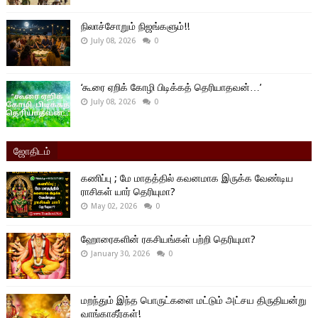
நிலாச்சோறும் நிஜங்களும்!!
July 08, 2026
0
‘கூரை ஏறிக் கோழி பிடிக்கத் தெரியாதவன்…’
July 08, 2026
0
ஜோதிடம்
கணிப்பு ; மே மாதத்தில் கவனமாக இருக்க வேண்டிய
ராசிகள் யார் தெரியுமா?
May 02, 2026
0
ஹோரைகளின் ரகசியங்கள் பற்றி தெரியுமா?
January 30, 2026
0
மறந்தும் இந்த பொருட்களை மட்டும் அட்சய திருதியன்று
வாங்காதீர்கள்!