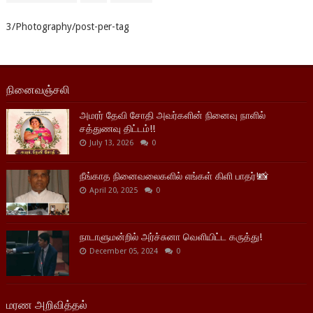
3/Photography/post-per-tag
நினைவஞ்சலி
அமரர் தேவி சோதி அவர்களின் நினைவு நாளில்
சத்துணவு திட்டம்!!
July 13, 2026
0
நீங்காத நினைவலைகளில் எங்கள் கிளி பாதர்!📸
April 20, 2025
0
நாடாளுமன்றில் அர்ச்சுனா வெளியிட்ட கருத்து!
December 05, 2024
0
மரண அறிவித்தல்