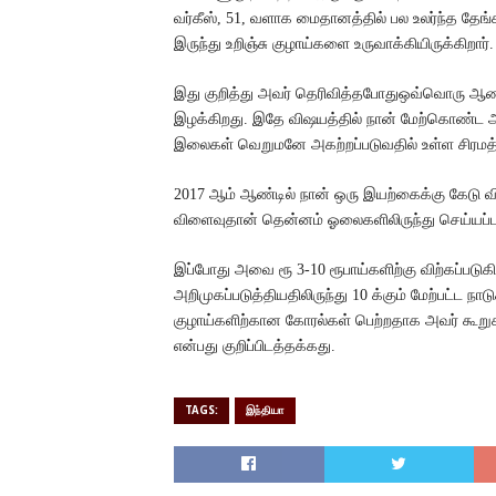
வர்கீஸ், 51, வளாக மைதானத்தில் பல உலர்ந்த தே
இருந்து உறிஞ்சு குழாய்களை உருவாக்கியிருக்கிறார்.
இது குறித்து அவர் தெரிவித்தபோதுஒவ்வொரு
இழக்கிறது. இதே விஷயத்தில் நான் மேற்கொண்ட ஆய்வி
இலைகள் வெறுமனே அகற்றப்படுவதில் உள்ள சிரமத்
2017 ஆம் ஆண்டில் நான் ஒரு இயற்கைக்கு கேடு வ
விளைவுதான் தென்னம் ஓலைகளிலிருந்து செய்யப்படு
இப்போது அவை ரூ 3-10 ரூபாய்களிற்கு விற்கப்படு
அறிமுகப்படுத்தியதிலிருந்து 10 க்கும் மேற்பட்ட நா
குழாய்களிற்கான கோரல்கள் பெற்றதாக அவர் கூறுகிற
என்பது குறிப்பிடத்தக்கது.
TAGS:
இந்தியா