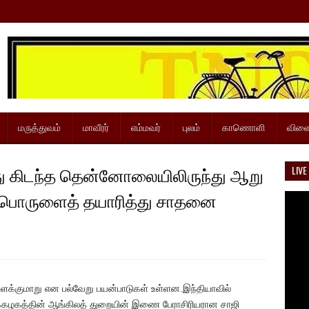
மருத்துவம்
மாவீரர்
எம்மவர்
புலம்
காணொளி
விளை
்ந்து கிடந்த தென்னோலையிலிருந்து ஆறு
LIVE
த பொருளைத் தயாரித்து சாதனை
்குமாறு என பல்வேறு பயன்பாடுகள் உள்ளன.இந்தியாவில்
லைக்கழகத்தின் ஆங்கிலத் துறையின் இணை பேராசிரியரான சாஜி