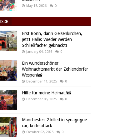
May 15, 2026
0
TSCH
Erst Bonn, dann Gelsenkirchen,
jetzt Halle: Wieder werden
Schließfächer geknackt!
January 04, 2026
0
Ein wunderschöner
Weihnachtsmarkt der Zehlendorfer
Wespen!📸
December 11, 2025
0
Hilfe für meine Heimat.!📸
December 06, 2025
0
Manchester: 2 killed in synagogue
car, knife attack
October 02, 2025
0