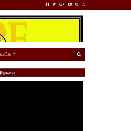
யாட்டு
 (நேரலை)