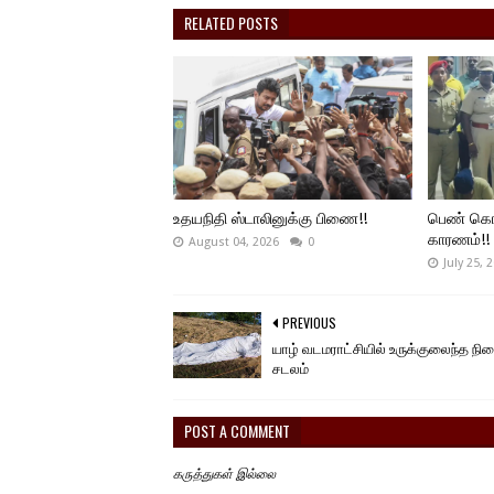
RELATED POSTS
உதயநிதி ஸ்டாலினுக்கு பிணை!!
பெண் கொலை
காரணம்!!
August 04, 2026
0
July 25, 
PREVIOUS
யாழ் வடமராட்சியில் உருக்குலைந்த நி
சடலம்
POST A COMMENT
கருத்துகள் இல்லை