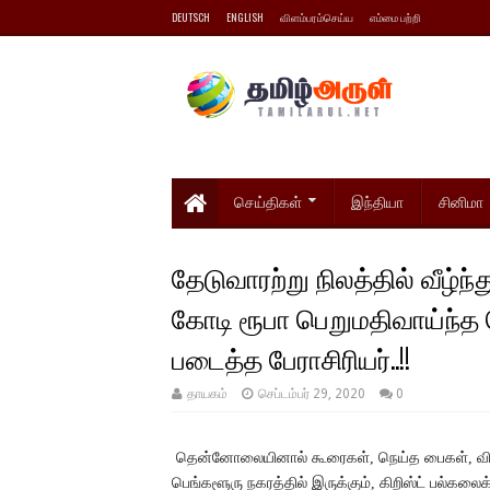
DEUTSCH
ENGLISH
விளம்பரம்செய்ய
எம்மை பற்றி
செய்திகள்
இந்தியா
சினிமா
தேடுவாரற்று நிலத்தில் வீழ
கோடி ரூபா பெறுமதிவாய்ந்
படைத்த பேராசிரியர்..!!
தாயகம்
செப்டம்பர் 29, 2020
0
தென்னோலையினால் கூரைகள், நெய்த பைகள், விளக
பெங்களூரு நகரத்தில் இருக்கும், கிறிஸ்ட் பல்க