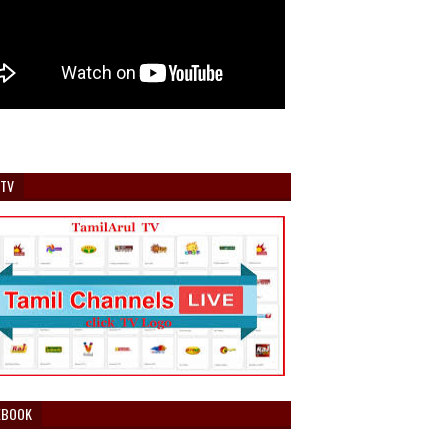
 TV
EBOOK