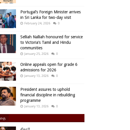
Portugal’s Foreign Minister arrives
in Sri Lanka for two-day visit
February 24, 2026
0
Selliah Nalliah honoured for service
to Victoria’s Tamil and Hindu
communities
January 25, 2026
0
Online appeals open for grade 6
admissions for 2026
January 13, 2026
0
President assures to uphold
financial discipline in rebuilding
programme
January 13, 2026
0
ிதை
சீதா!!