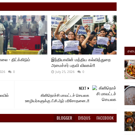
சமை
 - திட்க்கிடும்
இந்தியாவின் மத்திய கல்வித்துறை
அமைச்சர் பதவி விலகல்!!
2026
0
July 25, 2026
0
NEXT
லையில்
கிளிநொச்சி மாவட்டச் செயலக
ஊழியர்களுக்கு பீ.சி.ஆர் பரிசோதனை..!!
BLOGGER
DISQUS
FACEBOOK