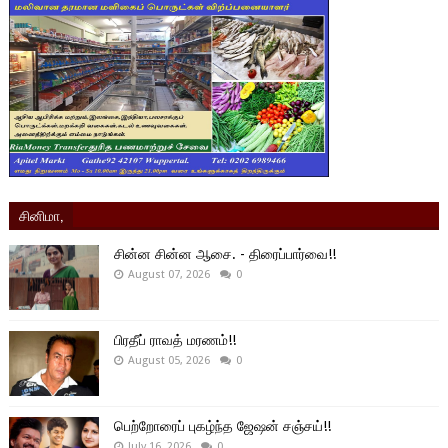
சினிமா,
சின்ன சின்ன ஆசை. - திரைப்பார்வை!!
August 07, 2026
0
பிரதீப் ராவத் மரணம்!!
August 05, 2026
0
பெற்றோரைப் புகழ்ந்த ஜேஷன் சஞ்சய்!!
July 16, 2026
0