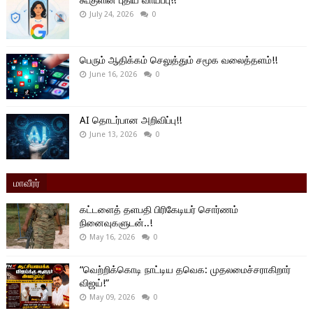
கூகுளின் புதிய வாய்ப்பு!!
July 24, 2026
0
பெரும் ஆதிக்கம் செலுத்தும் சமூக வலைத்தளம்!!
June 16, 2026
0
AI தொடர்பான அறிவிப்பு!!
June 13, 2026
0
மாவீரர்
கட்டளைத் தளபதி பிரிகேடியர் சொர்ணம்
நினைவுகளுடன்..!
May 16, 2026
0
“வெற்றிக்கொடி நாட்டிய தவெக: முதலமைச்சராகிறார்
விஜய்!”
May 09, 2026
0