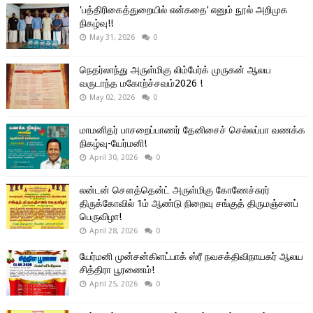
'பத்திரிகைத்துறையில் என்கதை’ எனும் நூல் அறிமுக
நிகழ்வு!!
May 31, 2026
0
நெதர்லாந்து அருள்மிகு லிம்பேர்க் முருகன் ஆலய
வருடாந்த மகோற்ச்சவம்2026 !
May 02, 2026
0
மாமனிதர் பாசறைப்பாணர் தேனிசைச் செல்லப்பா வணக்க
நிகழ்வு-யேர்மனி!
April 30, 2026
0
லன்டன் சௌத்தென்ட் அருள்மிகு கோணேச்சுரர்
திருக்கோவில் 1ம் ஆண்டு நிறைவு சங்குத் திருமஞ்சனப்
பெருவிழா!
April 28, 2026
0
யேர்மனி முன்சன்கிளட்பாக் ஸ்ரீ நவசக்திவிநாயகர் ஆலய
சித்திரா பூரணைம்!
April 25, 2026
0