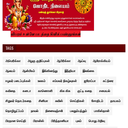
TAGS
அமெரிக்கா
அழகு குறிப்புகள்
ஆபிரிக்கா
ஆய்வு
ஆரோக்கியம்
ஆலயம்
ஆன்மீகம்
இங்கிலாந்து
இந்தியா
இலங்கை
ஈழவர் படைப்புக்கள்
உலகம்
எம்மவர் நிகழ்வுகள்
ஐரோப்பா
கட்டுரை
கவிதை
கனடா
காணொளி
கிசு கிசு
குட்டி கதை
சமையல்
சிறுவர் தொடர்கதை
சினிமா
சுவிஸ்
செய்திகள்
சோதிடம்
தாயகம்
தொழிநுட்ப்பம்
நாவல்
நினைவஞ்சலி
பலதும்பத்தும்
பாகிஸ்தான்
பிரதான செய்தி
பிரான்ஸ்
பிரித்தானியா
புலம்
பொது அறிவு