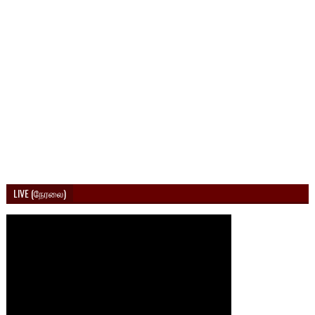
LIVE (நேரலை)