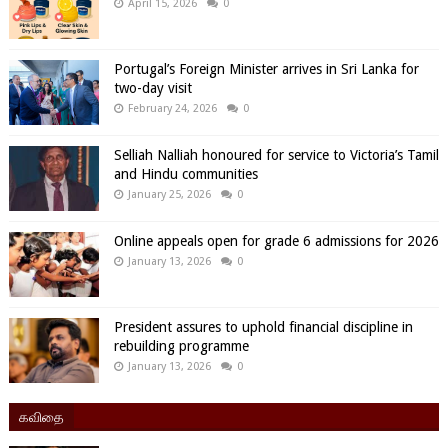
April 15, 2026
0
Portugal’s Foreign Minister arrives in Sri Lanka for
two-day visit
February 24, 2026
0
Selliah Nalliah honoured for service to Victoria’s Tamil
and Hindu communities
January 25, 2026
0
Online appeals open for grade 6 admissions for 2026
January 13, 2026
0
President assures to uphold financial discipline in
rebuilding programme
January 13, 2026
0
கவிதை