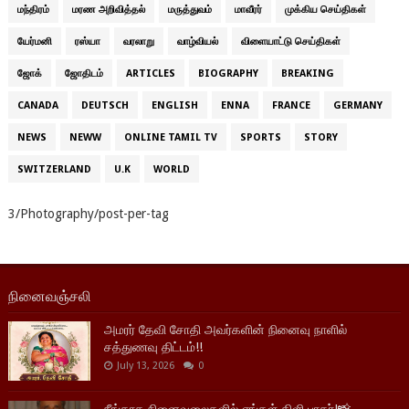
மந்திரம்
மரண அறிவித்தல்
மருத்துவம்
மாவீரர்
முக்கிய செய்திகள்
யேர்மனி
ரஸ்யா
வரலாறு
வாழ்வியல்
விளையாட்டு செய்திகள்
ஜோக்
ஜோதிடம்
ARTICLES
BIOGRAPHY
BREAKING
CANADA
DEUTSCH
ENGLISH
ENNA
FRANCE
GERMANY
NEWS
NEWW
ONLINE TAMIL TV
SPORTS
STORY
SWITZERLAND
U.K
WORLD
3/Photography/post-per-tag
நினைவஞ்சலி
அமரர் தேவி சோதி அவர்களின் நினைவு நாளில்
சத்துணவு திட்டம்!!
July 13, 2026
0