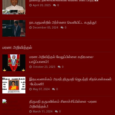
நீங்காத நினைவலைகளில் எங்கள் கிளி பாதர்!📸
April 20, 2025
0
நாடாளுமன்றில் அர்ச்சுனா வெளியிட்ட கருத்து!
December 05, 2024
0
மரண அறிவித்தல்
மரண அறிவித்தல் வேலுப்பிள்ளை கதிரமலை-
யாழ்ப்பாணம்!
October 23, 2025
0
இதயவணக்கம் அமரர்.திருமதி ஜெயந்தி கீதபொன்கலன்
-யேர்மனி!
May 07, 2024
0
திருமதி தருமலிங்கம் சினாச்சிப்பிள்ளை -மரண
அறிவித்தல்.!
March 11, 2024
0