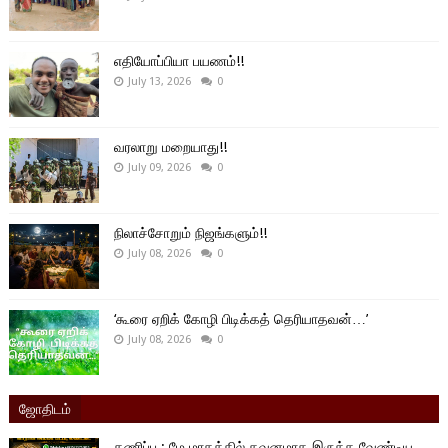
எதியோப்பியா பயணம்!!
July 13, 2026
0
வரலாறு மறையாது!!
July 09, 2026
0
நிலாச்சோறும் நிஜங்களும்!!
July 08, 2026
0
‘கூரை ஏறிக் கோழி பிடிக்கத் தெரியாதவன்…’
July 08, 2026
0
ஜோதிடம்
கணிப்பு ; மே மாதத்தில் கவனமாக இருக்க வேண்டிய