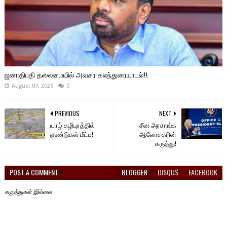
ஜனாதிபதி தலைமையில் அவசர கலந்துரையாடல்!!
August 07, 2026
0
PREVIOUS
NEXT
யாழ் சுழிபுரத்தில்
சீன அரசாங்க
குண்டுகள் மீட்பு!
ஆலோசகரின்
கருத்து!
POST A COMMENT
BLOGGER
DISQUS
FACEBOOK
கருத்துகள் இல்லை