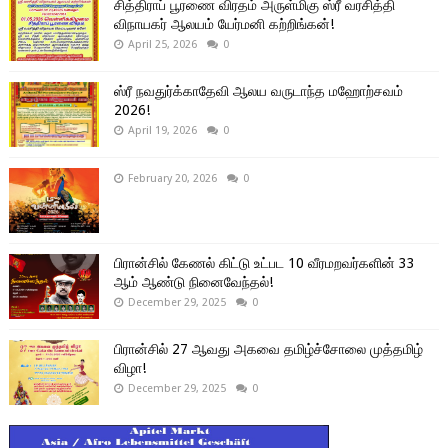
சித்திராப் பூரணை விரதம் அருள்மிகு ஸ்ரீ வரசித்தி
விநாயகர் ஆலயம் யேர்மனி கற்றிங்கன்!
April 25, 2026
0
ஸ்ரீ நவதுர்க்காதேவி ஆலய வருடாந்த மஹோற்சவம்
2026!
April 19, 2026
0
February 20, 2026
0
பிரான்சில் கேணல் கிட்டு உட்பட 10 வீரமறவர்களின் 33
ஆம் ஆண்டு நினைவேந்தல்!
December 29, 2025
0
பிரான்சில் 27 ஆவது அகவை தமிழ்ச்சோலை முத்தமிழ்
விழா!
December 29, 2025
0