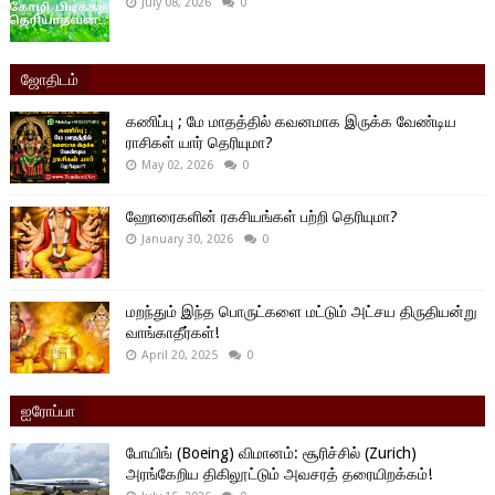
July 08, 2026
0
ஜோதிடம்
கணிப்பு ; மே மாதத்தில் கவனமாக இருக்க வேண்டிய
ராசிகள் யார் தெரியுமா?
May 02, 2026
0
ஹோரைகளின் ரகசியங்கள் பற்றி தெரியுமா?
January 30, 2026
0
மறந்தும் இந்த பொருட்களை மட்டும் அட்சய திருதியன்று
வாங்காதீர்கள்!
April 20, 2025
0
ஐரோப்பா
போயிங் (Boeing) விமானம்: சூரிச்சில் (Zurich)
அரங்கேறிய திகிலூட்டும் அவசரத் தரையிறக்கம்!