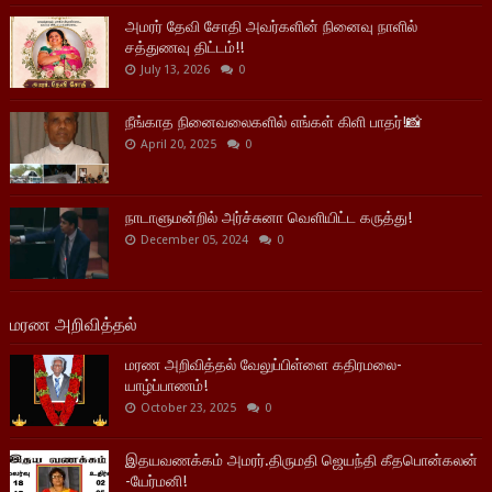
அமரர் தேவி சோதி அவர்களின் நினைவு நாளில்
சத்துணவு திட்டம்!!
July 13, 2026
0
நீங்காத நினைவலைகளில் எங்கள் கிளி பாதர்!📸
April 20, 2025
0
நாடாளுமன்றில் அர்ச்சுனா வெளியிட்ட கருத்து!
December 05, 2024
0
மரண அறிவித்தல்
மரண அறிவித்தல் வேலுப்பிள்ளை கதிரமலை-
யாழ்ப்பாணம்!
October 23, 2025
0
இதயவணக்கம் அமரர்.திருமதி ஜெயந்தி கீதபொன்கலன்
-யேர்மனி!