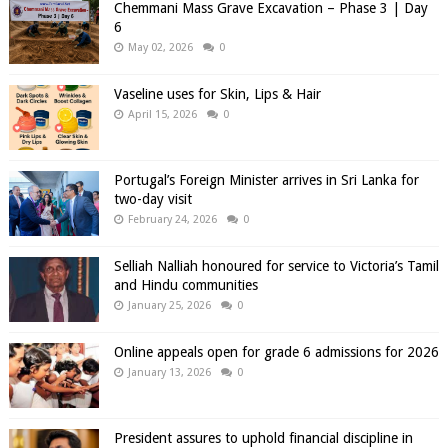
Chemmani Mass Grave Excavation – Phase 3 | Day
6
May 02, 2026
0
Vaseline uses for Skin, Lips & Hair
April 15, 2026
0
Portugal’s Foreign Minister arrives in Sri Lanka for
two-day visit
February 24, 2026
0
Selliah Nalliah honoured for service to Victoria’s Tamil
and Hindu communities
January 25, 2026
0
Online appeals open for grade 6 admissions for 2026
January 13, 2026
0
President assures to uphold financial discipline in