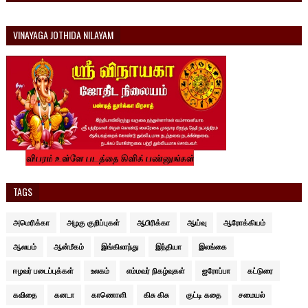
VINAYAGA JOTHIDA NILAYAM
TAGS
அமெரிக்கா
அழகு குறிப்புகள்
ஆபிரிக்கா
ஆய்வு
ஆரோக்கியம்
ஆலயம்
ஆன்மீகம்
இங்கிலாந்து
இந்தியா
இலங்கை
ஈழவர் படைப்புக்கள்
உலகம்
எம்மவர் நிகழ்வுகள்
ஐரோப்பா
கட்டுரை
கவிதை
கனடா
காணொளி
கிசு கிசு
குட்டி கதை
சமையல்