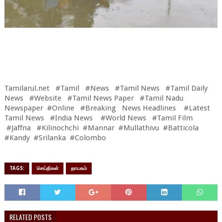
Tamilarul.net #Tamil #News #Tamil News #Tamil Daily
News #Website #Tamil News Paper #Tamil Nadu
Newspaper #Online #Breaking News Headlines #Latest
Tamil News #India News #World News #Tamil Film
#Jaffna #Kilinochchi #Mannar #Mullathivu #Batticola
#Kandy #Srilanka #Colombo
TAGS:
செய்திகள்
தாயகம்
RELATED POSTS