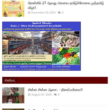
பிரான்சில் 27 ஆவது அகவை தமிழ்ச்சோலை முத்தமிழ்
விழா!
December 29, 2025
0
சினிமா,
சின்ன சின்ன ஆசை. - திரைப்பார்வை!!
August 07, 2026
0