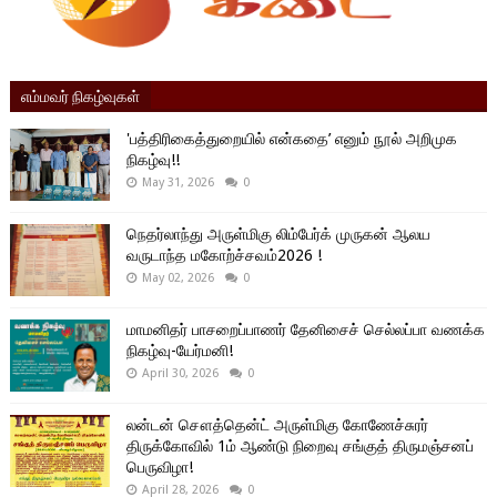
எம்மவர் நிகழ்வுகள்
'பத்திரிகைத்துறையில் என்கதை’ எனும் நூல் அறிமுக
நிகழ்வு!!
May 31, 2026
0
நெதர்லாந்து அருள்மிகு லிம்பேர்க் முருகன் ஆலய
வருடாந்த மகோற்ச்சவம்2026 !
May 02, 2026
0
மாமனிதர் பாசறைப்பாணர் தேனிசைச் செல்லப்பா வணக்க
நிகழ்வு-யேர்மனி!
April 30, 2026
0
லன்டன் சௌத்தென்ட் அருள்மிகு கோணேச்சுரர்
திருக்கோவில் 1ம் ஆண்டு நிறைவு சங்குத் திருமஞ்சனப்
பெருவிழா!
April 28, 2026
0