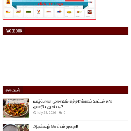
FACEBOOK
சமையல்
யாழ்ப்பாண முறையில் கத்திரிக்காய் பிரட்டல் கறி
தயாரிப்பது எப்படி?
July 28, 2026
0
ஆடிக்கூழ் செய்யும் முறை!!