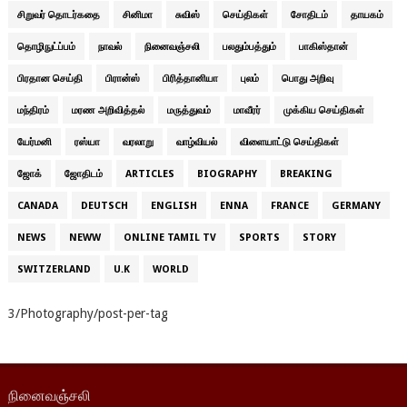
சிறுவர் தொடர்கதை
சினிமா
சுவிஸ்
செய்திகள்
சோதிடம்
தாயகம்
தொழிநுட்ப்பம்
நாவல்
நினைவஞ்சலி
பலதும்பத்தும்
பாகிஸ்தான்
பிரதான செய்தி
பிரான்ஸ்
பிரித்தானியா
புலம்
பொது அறிவு
மந்திரம்
மரண அறிவித்தல்
மருத்துவம்
மாவீரர்
முக்கிய செய்திகள்
யேர்மனி
ரஸ்யா
வரலாறு
வாழ்வியல்
விளையாட்டு செய்திகள்
ஜோக்
ஜோதிடம்
ARTICLES
BIOGRAPHY
BREAKING
CANADA
DEUTSCH
ENGLISH
ENNA
FRANCE
GERMANY
NEWS
NEWW
ONLINE TAMIL TV
SPORTS
STORY
SWITZERLAND
U.K
WORLD
3/Photography/post-per-tag
நினைவஞ்சலி