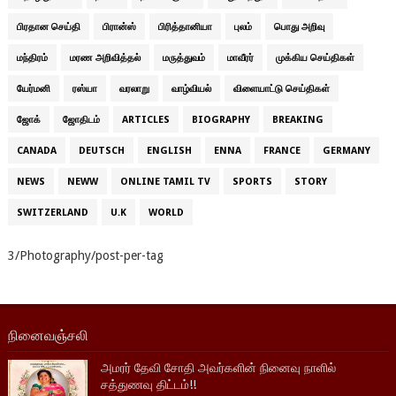
பிரதான செய்தி
பிரான்ஸ்
பிரித்தானியா
புலம்
பொது அறிவு
மந்திரம்
மரண அறிவித்தல்
மருத்துவம்
மாவீரர்
முக்கிய செய்திகள்
யேர்மனி
ரஸ்யா
வரலாறு
வாழ்வியல்
விளையாட்டு செய்திகள்
ஜோக்
ஜோதிடம்
ARTICLES
BIOGRAPHY
BREAKING
CANADA
DEUTSCH
ENGLISH
ENNA
FRANCE
GERMANY
NEWS
NEWW
ONLINE TAMIL TV
SPORTS
STORY
SWITZERLAND
U.K
WORLD
3/Photography/post-per-tag
நினைவஞ்சலி
அமரர் தேவி சோதி அவர்களின் நினைவு நாளில்
சத்துணவு திட்டம்!!