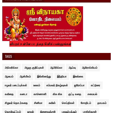
TAGS
அமெரிக்கா
அழகு குறிப்புகள்
ஆபிரிக்கா
ஆய்வு
ஆரோக்கியம்
ஆலயம்
ஆன்மீகம்
இங்கிலாந்து
இந்தியா
இலங்கை
ஈழவர் படைப்புக்கள்
உலகம்
எம்மவர் நிகழ்வுகள்
ஐரோப்பா
கட்டுரை
கவிதை
கனடா
காணொளி
கிசு கிசு
குட்டி கதை
சமையல்
சிறுவர் தொடர்கதை
சினிமா
சுவிஸ்
செய்திகள்
சோதிடம்
தாயகம்
தொழிநுட்ப்பம்
நாவல்
நினைவஞ்சலி
பலதும்பத்தும்
பாகிஸ்தான்