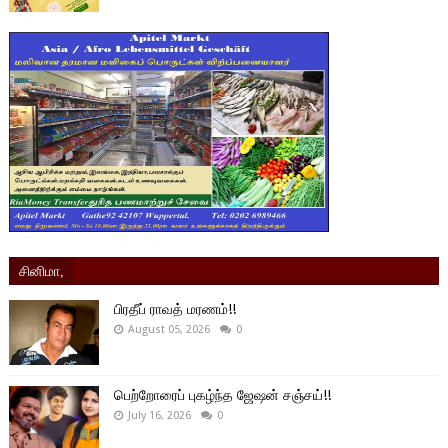
சினிமா,
பிரதீப் ராவத் மரணம்!!
August 05, 2026
0
பெற்றோரைப் புகழ்ந்த ஜேஷன் சஞ்சய்!!
July 16, 2026
0