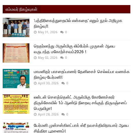
எம்மவர் நிகழ்வுகள்
'பத்திரிகைத்துறையில் என்கதை’ எனும் நூல் அறிமுக
நிகழ்வு!!
May 31, 2026
0
நெதர்லாந்து அருள்மிகு லிம்பேர்க் முருகன் ஆலய
வருடாந்த மகோற்ச்சவம்2026 !
May 02, 2026
0
மாமனிதர் பாசறைப்பாணர் தேனிசைச் செல்லப்பா வணக்க
நிகழ்வு-யேர்மனி!
April 30, 2026
0
லன்டன் சௌத்தென்ட் அருள்மிகு கோணேச்சுரர்
திருக்கோவில் 1ம் ஆண்டு நிறைவு சங்குத் திருமஞ்சனப்
பெருவிழா!
April 28, 2026
0
யேர்மனி முன்சன்கிளட்பாக் ஸ்ரீ நவசக்திவிநாயகர் ஆலய
சித்திரா பூரணைம்!