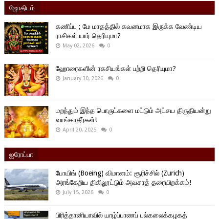
ஜோதிடம்
கணிப்பு ; மே மாதத்தில் கவனமாக இருக்க வேண்டிய
ராசிகள் யார் தெரியுமா?
May 02, 2026
0
ஹோரைகளின் ரகசியங்கள் பற்றி தெரியுமா?
January 30, 2026
0
மறந்தும் இந்த பொருட்களை மட்டும் அட்சய திருதியன்று
வாங்காதீர்கள்!
April 20, 2025
0
ஐரோப்பா
போயிங் (Boeing) விமானம்: சூரிச்சில் (Zurich)
அரங்கேறிய திகிலூட்டும் அவசரத் தரையிறக்கம்!
July 15, 2026
0
பிரித்தானியாவில் யாழ்ப்பாணப் பல்கலைக்கழகத்