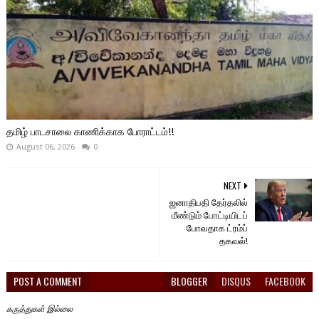
தமிழ் பாடசாலை காணிக்காக போராட்டம்!!
August 06, 2026
0
NEXT
ஜனாதிபதி தேர்தலில்
மீண்டும் போட்டியிடப்
போவதாக ட்ரம்ப்
தகவல்!
POST A COMMENT
BLOGGER
DISQUS
FACEBOOK
கருத்துகள் இல்லை