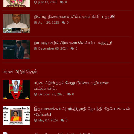
July 13, 2026
0
நீங்காத நினைவலைகளில் எங்கள் கிளி பாதர்!📸
April 20, 2025
0
நாடாளுமன்றில் அர்ச்சுனா வெளியிட்ட கருத்து!
December 05, 2024
0
மரண அறிவித்தல்
மரண அறிவித்தல் வேலுப்பிள்ளை கதிரமலை-
யாழ்ப்பாணம்!
October 23, 2025
0
இதயவணக்கம் அமரர்.திருமதி ஜெயந்தி கீதபொன்கலன்
-யேர்மனி!
May 07, 2024
0