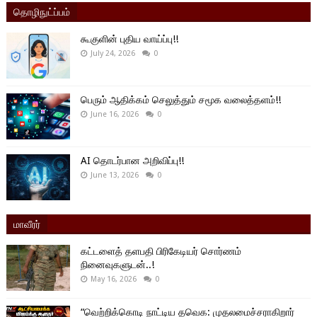
தொழிநுட்ப்பம்
கூகுளின் புதிய வாய்ப்பு!!
July 24, 2026
0
பெரும் ஆதிக்கம் செலுத்தும் சமூக வலைத்தளம்!!
June 16, 2026
0
AI தொடர்பான அறிவிப்பு!!
June 13, 2026
0
மாவீரர்
கட்டளைத் தளபதி பிரிகேடியர் சொர்ணம்
நினைவுகளுடன்..!
May 16, 2026
0
“வெற்றிக்கொடி நாட்டிய தவெக: முதலமைச்சராகிறார்