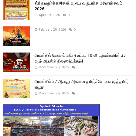
ஸ்ரீ நவதுர்க்காதேவி ஆலய வருடாந்த மஹோற்சவம்
2026!
April 19, 2026
0
February 20, 2026
0
பிரான்சில் கேணல் கிட்டு உட்பட 10 வீரமறவர்களின் 33
ஆம் ஆண்டு நினைவேந்தல்!
December 29, 2025
0
பிரான்சில் 27 ஆவது அகவை தமிழ்ச்சோலை முத்தமிழ்
விழா!
December 29, 2025
0