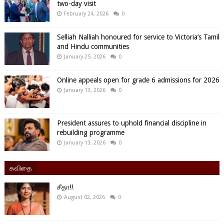
two-day visit
February 24, 2026
0
Selliah Nalliah honoured for service to Victoria’s Tamil
and Hindu communities
January 25, 2026
0
Online appeals open for grade 6 admissions for 2026
January 13, 2026
0
President assures to uphold financial discipline in
rebuilding programme
January 13, 2026
0
கவிதை
சீதா!!
August 02, 2026
0