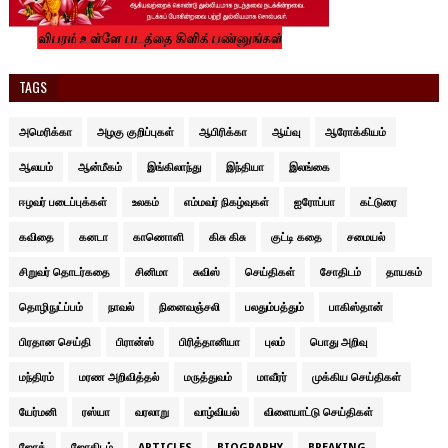
TAGS
அமெரிக்கா
அழகு குறிப்புகள்
ஆபிரிக்கா
ஆய்வு
ஆரோக்கியம்
ஆலயம்
ஆன்மீகம்
இங்கிலாந்து
இந்தியா
இலங்கை
ஈழவர் படைப்புக்கள்
உலகம்
எம்மவர் நிகழ்வுகள்
ஐரோப்பா
கட்டுரை
கவிதை
கனடா
காணொளி
கிசு கிசு
குட்டி கதை
சமையல்
சிறுவர் தொடர்கதை
சினிமா
சுவிஸ்
செய்திகள்
சோதிடம்
தாயகம்
தொழிநுட்ப்பம்
நாவல்
நினைவஞ்சலி
பலதும்பத்தும்
பாகிஸ்தான்
பிரதான செய்தி
பிரான்ஸ்
பிரித்தானியா
புலம்
பொது அறிவு
மந்திரம்
மரண அறிவித்தல்
மருத்துவம்
மாவீரர்
முக்கிய செய்திகள்
யேர்மனி
ரஸ்யா
வரலாறு
வாழ்வியல்
விளையாட்டு செய்திகள்
ஜோக்
ஜோதிடம்
ARTICLES
BIOGRAPHY
BREAKING