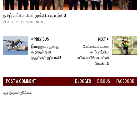
தமிழ் கட்சிகளின் முக்கிய முயற்சி!!
August 05, 2026
0
PREVIOUS
NEXT
இராணுவத்துக்கு
மேக்ஸ்வெல்லை
கூடுதல் நிதி
காப்பாற்றிய
ஒதுக்கும் ஜப்பான்!
ஃபிளையிங் ஃபாக்ஸ்
கேமிரா!!
POST A COMMENT
BLOGGER
DISQUS
FACEBOOK
கருத்துகள் இல்லை