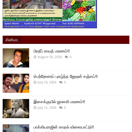
சினிமா,
பிரதீப் ராவத் மரணம்!!
August 05, 2026
0
பெற்றோரைப் புகழ்ந்த ஜேஷன் சஞ்சய்!!
July 16, 2026
0
இசைக்குயில் ஜானகி மரணம்!!
July 12, 2026
0
பாக்கியராஜின் காதல் விளையாட்டு!!