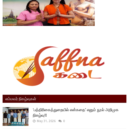
எம்மவர் நிகழ்வுகள்
'பத்திரிகைத்துறையில் என்கதை’ எனும் நூல் அறிமுக
நிகழ்வு!!
May 31, 2026
0