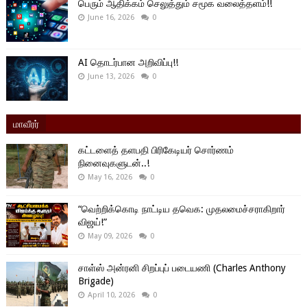
பெரும் ஆதிக்கம் செலுத்தும் சமூக வலைத்தளம்!!
June 16, 2026
0
AI தொடர்பான அறிவிப்பு!!
June 13, 2026
0
மாவீரர்
கட்டளைத் தளபதி பிரிகேடியர் சொர்ணம்
நினைவுகளுடன்..!
May 16, 2026
0
“வெற்றிக்கொடி நாட்டிய தவெக: முதலமைச்சராகிறார்
விஜய்!”
May 09, 2026
0
சாள்ஸ் அன்ரனி சிறப்புப் படையணி (Charles Anthony
Brigade)
April 10, 2026
0