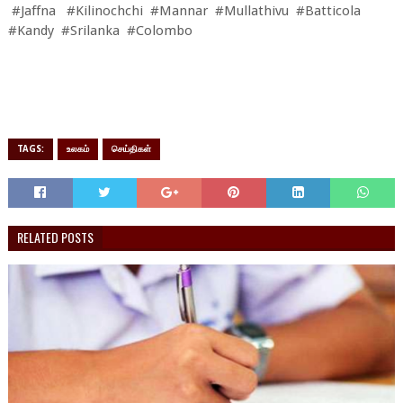
#Jaffna #Kilinochchi #Mannar #Mullathivu #Batticola
#Kandy #Srilanka #Colombo
TAGS:
உலகம்
செய்திகள்
RELATED POSTS