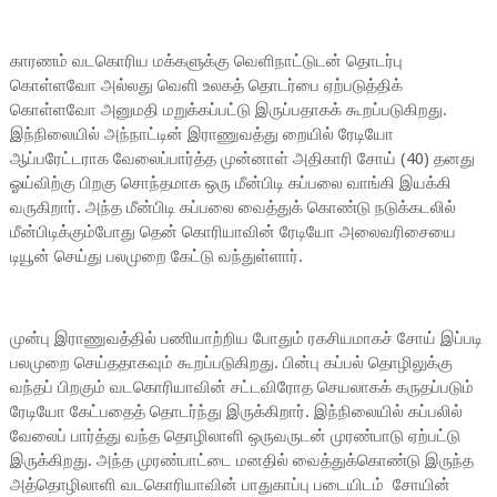
காரணம் வடகொரிய மக்களுக்கு வெளிநாட்டுடன் தொடர்பு
கொள்ளவோ அல்லது வெளி உலகத் தொடர்பை ஏற்படுத்திக்
கொள்ளவோ அனுமதி மறுக்கப்பட்டு இருப்பதாகக் கூறப்படுகிறது.
இந்நிலையில் அந்நாட்டின் இராணுவத்து றையில் ரேடியோ
ஆப்பரேட்டராக வேலைப்பார்த்த முன்னாள் அதிகாரி சோய் (40) தனது
ஓய்விற்கு பிறகு சொந்தமாக ஒரு மீன்பிடி கப்பலை வாங்கி இயக்கி
வருகிறார். அந்த மீன்பிடி கப்பலை வைத்துக் கொண்டு நடுக்கடலில்
மீன்பிடிக்கும்போது தென் கொரியாவின் ரேடியோ அலைவரிசையை
டியூன் செய்து பலமுறை கேட்டு வந்துள்ளார்.
முன்பு இராணுவத்தில் பணியாற்றிய போதும் ரகசியமாகச் சோய் இப்படி
பலமுறை செய்ததாகவும் கூறப்படுகிறது. பின்பு கப்பல் தொழிலுக்கு
வந்தப் பிறகும் வடகொரியாவின் சட்டவிரோத செயலாகக் கருதப்படும்
ரேடியோ கேட்பதைத் தொடர்ந்து இருக்கிறார். இந்நிலையில் கப்பலில்
வேலைப் பார்த்து வந்த தொழிலாளி ஒருவருடன் முரண்பாடு ஏற்பட்டு
இருக்கிறது. அந்த முரண்பாட்டை மனதில் வைத்துக்கொண்டு இருந்த
அத்தொழிலாளி வடகொரியாவின் பாதுகாப்பு படையிடம் சோயின்