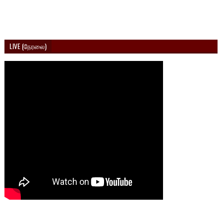
LIVE (நேரலை)