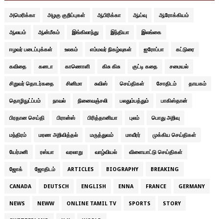
அமெரிக்கா
அழகு குறிப்புகள்
ஆபிரிக்கா
ஆய்வு
ஆரோக்கியம்
ஆலயம்
ஆன்மீகம்
இங்கிலாந்து
இந்தியா
இலங்கை
ஈழவர் படைப்புக்கள்
உலகம்
எம்மவர் நிகழ்வுகள்
ஐரோப்பா
கட்டுரை
கவிதை
கனடா
காணொளி
கிசு கிசு
குட்டி கதை
சமையல்
சிறுவர் தொடர்கதை
சினிமா
சுவிஸ்
செய்திகள்
சோதிடம்
தாயகம்
தொழிநுட்ப்பம்
நாவல்
நினைவஞ்சலி
பலதும்பத்தும்
பாகிஸ்தான்
பிரதான செய்தி
பிரான்ஸ்
பிரித்தானியா
புலம்
பொது அறிவு
மந்திரம்
மரண அறிவித்தல்
மருத்துவம்
மாவீரர்
முக்கிய செய்திகள்
யேர்மனி
ரஸ்யா
வரலாறு
வாழ்வியல்
விளையாட்டு செய்திகள்
ஜோக்
ஜோதிடம்
ARTICLES
BIOGRAPHY
BREAKING
CANADA
DEUTSCH
ENGLISH
ENNA
FRANCE
GERMANY
NEWS
NEWW
ONLINE TAMIL TV
SPORTS
STORY