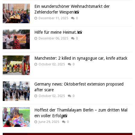
Ein wunderschöner Weihnachtsmarkt der
Zehlendorfer Wespen!📸
December 11, 2025
0
Hilfe für meine Heimat.!📸
December 06, 2025
0
Manchester: 2 killed in synagogue car, knife attack
October 02, 2025
0
Germany news: Oktoberfest extension proposed
after scare
October 02, 2025
0
Hoffest der Thamilalayam Berlin – zum dritten Mal
ein voller Erfolg📸
June 29, 2025
0