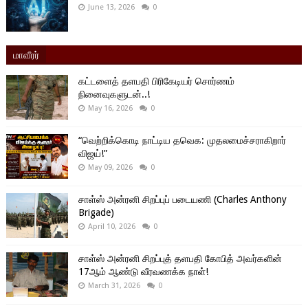
June 13, 2026
0
மாவீரர்
கட்டளைத் தளபதி பிரிகேடியர் சொர்ணம்
நினைவுகளுடன்..!
May 16, 2026
0
“வெற்றிக்கொடி நாட்டிய தவெக: முதலமைச்சராகிறார்
விஜய்!”
May 09, 2026
0
சாள்ஸ் அன்ரனி சிறப்புப் படையணி (Charles Anthony
Brigade)
April 10, 2026
0
சாள்ஸ் அன்ரனி சிறப்புத் தளபதி கோபித் அவர்களின்
17ஆம் ஆண்டு வீரவணக்க நாள்!
March 31, 2026
0