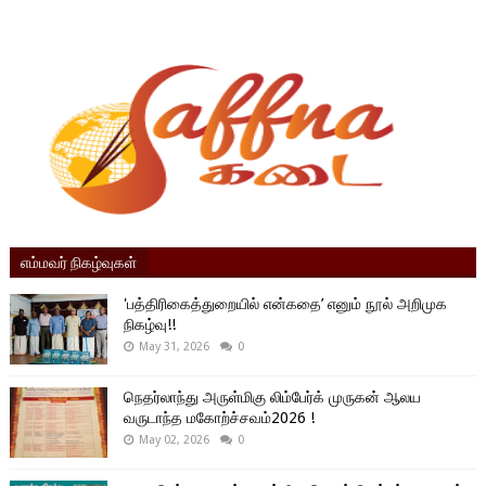
எம்மவர் நிகழ்வுகள்
'பத்திரிகைத்துறையில் என்கதை’ எனும் நூல் அறிமுக
நிகழ்வு!!
May 31, 2026
0
நெதர்லாந்து அருள்மிகு லிம்பேர்க் முருகன் ஆலய
வருடாந்த மகோற்ச்சவம்2026 !
May 02, 2026
0