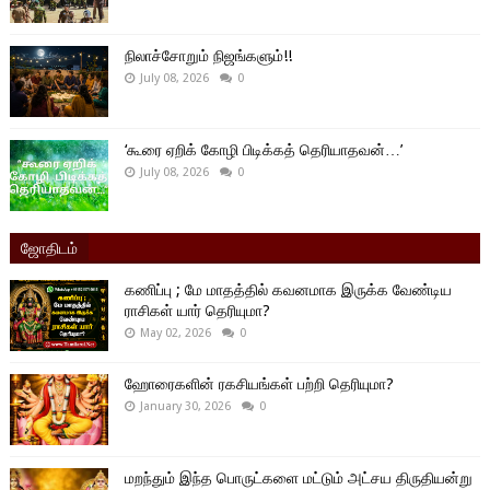
நிலாச்சோறும் நிஜங்களும்!!
July 08, 2026
0
‘கூரை ஏறிக் கோழி பிடிக்கத் தெரியாதவன்…’
July 08, 2026
0
ஜோதிடம்
கணிப்பு ; மே மாதத்தில் கவனமாக இருக்க வேண்டிய
ராசிகள் யார் தெரியுமா?
May 02, 2026
0
ஹோரைகளின் ரகசியங்கள் பற்றி தெரியுமா?
January 30, 2026
0
மறந்தும் இந்த பொருட்களை மட்டும் அட்சய திருதியன்று