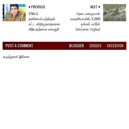
PREVIOUS
NEXT
35பேர்
அடைமழையால்
தனிமைப்படுத்தல்
வவுனியாவில் 3,000
சட்ட விதிமுறைகளை
ஏக்கர் பயிர்ச்
மீறியதற்காக கைது!!
செய்கை அழிவு!
POST A COMMENT
BLOGGER
DISQUS
FACEBOOK
கருத்துகள் இல்லை