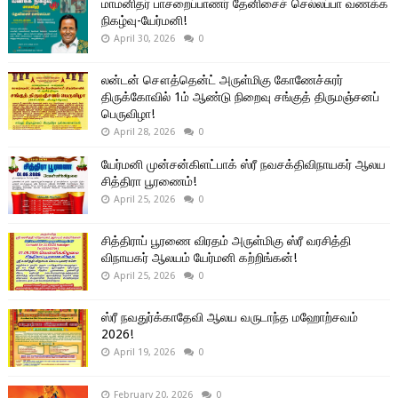
மாமனிதர் பாசறைப்பாணர் தேனிசைச் செல்லப்பா வணக்க
நிகழ்வு-யேர்மனி!
April 30, 2026
0
லன்டன் சௌத்தென்ட் அருள்மிகு கோணேச்சுரர்
திருக்கோவில் 1ம் ஆண்டு நிறைவு சங்குத் திருமஞ்சனப்
பெருவிழா!
April 28, 2026
0
யேர்மனி முன்சன்கிளட்பாக் ஸ்ரீ நவசக்திவிநாயகர் ஆலய
சித்திரா பூரணைம்!
April 25, 2026
0
சித்திராப் பூரணை விரதம் அருள்மிகு ஸ்ரீ வரசித்தி
விநாயகர் ஆலயம் யேர்மனி கற்றிங்கன்!
April 25, 2026
0
ஸ்ரீ நவதுர்க்காதேவி ஆலய வருடாந்த மஹோற்சவம்
2026!
April 19, 2026
0
February 20, 2026
0