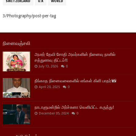
SWITZERLAND
U.K
WORLD
3/Photography/post-per-tag
நினைவஞ்சலி
அமரர் தேவி சோதி அவர்களின் நினைவு நாளில்
சத்துணவு திட்டம்!!
July 13, 2026
0
நீங்காத நினைவலைகளில் எங்கள் கிளி பாதர்!📸
April 20, 2025
0
நாடாளுமன்றில் அர்ச்சுனா வெளியிட்ட கருத்து!
December 05, 2024
0