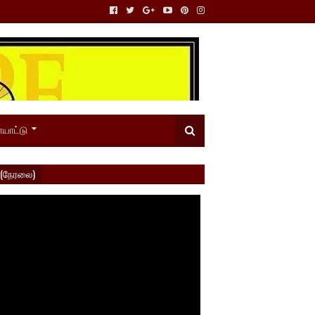
யாட்டு
 (நேரலை)