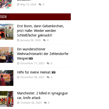
May 15, 2026
0
TSCH
Erst Bonn, dann Gelsenkirchen,
jetzt Halle: Wieder werden
Schließfächer geknackt!
January 04, 2026
0
Ein wunderschöner
Weihnachtsmarkt der Zehlendorfer
Wespen!📸
December 11, 2025
0
Hilfe für meine Heimat.!📸
December 06, 2025
0
Manchester: 2 killed in synagogue
car, knife attack
October 02, 2025
0