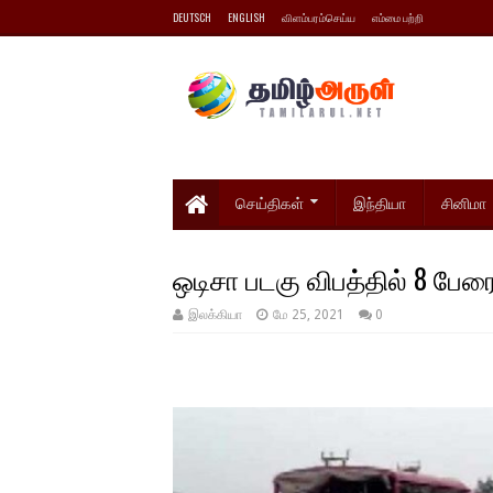
DEUTSCH
ENGLISH
விளம்பரம்செய்ய
எம்மை பற்றி
செய்திகள்
இந்தியா
சினிமா
ஒடிசா படகு விபத்தில் 8 ப
இலக்கியா
மே 25, 2021
0