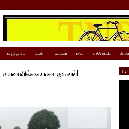
மருத்துவம்
மாவீரர்
எம்மவர்
புலம்
காணொளி
விளை
ேரை காணவில்லை என தகவல்!
LIVE