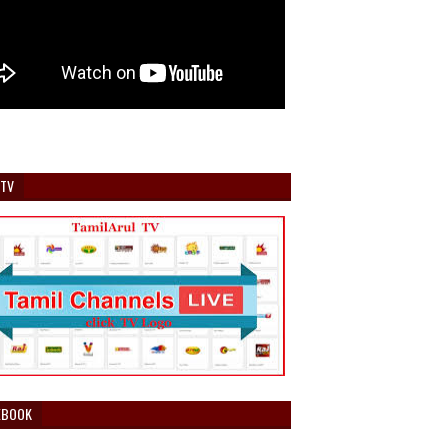
 TV
EBOOK