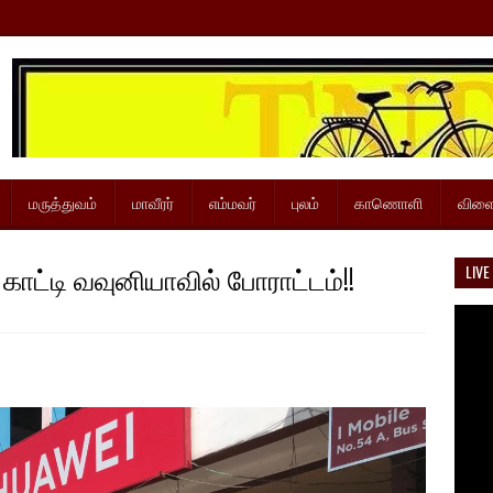
மருத்துவம்
மாவீரர்
எம்மவர்
புலம்
காணொளி
விளை
காட்டி வவுனியாவில் போராட்டம்!!
LIVE