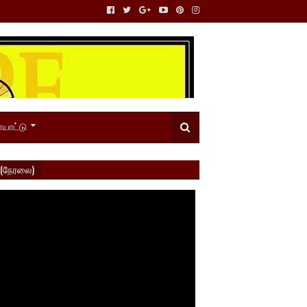
யாட்டு
 (நேரலை)