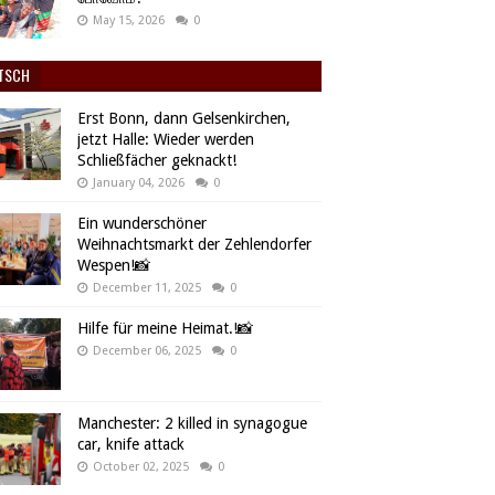
May 15, 2026
0
TSCH
Erst Bonn, dann Gelsenkirchen,
jetzt Halle: Wieder werden
Schließfächer geknackt!
January 04, 2026
0
Ein wunderschöner
Weihnachtsmarkt der Zehlendorfer
Wespen!📸
December 11, 2025
0
Hilfe für meine Heimat.!📸
December 06, 2025
0
Manchester: 2 killed in synagogue
car, knife attack
October 02, 2025
0