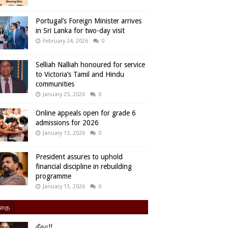
Portugal’s Foreign Minister arrives
in Sri Lanka for two-day visit
February 24, 2026
0
Selliah Nalliah honoured for service
to Victoria’s Tamil and Hindu
communities
January 25, 2026
0
Online appeals open for grade 6
admissions for 2026
January 13, 2026
0
President assures to uphold
financial discipline in rebuilding
programme
January 13, 2026
0
ிதை
சீதா!!