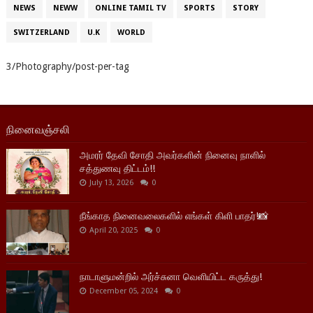
NEWS
NEWW
ONLINE TAMIL TV
SPORTS
STORY
SWITZERLAND
U.K
WORLD
3/Photography/post-per-tag
நினைவஞ்சலி
அமரர் தேவி சோதி அவர்களின் நினைவு நாளில்
சத்துணவு திட்டம்!!
July 13, 2026
0
நீங்காத நினைவலைகளில் எங்கள் கிளி பாதர்!📸
April 20, 2025
0
நாடாளுமன்றில் அர்ச்சுனா வெளியிட்ட கருத்து!
December 05, 2024
0