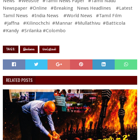
News #Website #Tamil News Paper #Tamil Nadu
Newspaper #Online #Breaking News Headlines #Latest
Tamil News #India News #World News #Tamil Film
#Jaffna #Kilinochchi #Mannar #Mullathivu #Batticola
#Kandy #Srilanka
#Colombo
TAGS:
இலங்கை
செய்திகள்
RELATED POSTS