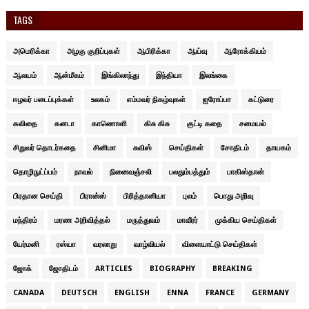
TAGS
அமெரிக்கா
அழகு குறிப்புகள்
ஆபிரிக்கா
ஆய்வு
ஆரோக்கியம்
ஆலயம்
ஆன்மீகம்
இங்கிலாந்து
இந்தியா
இலங்கை
ஈழவர் படைப்புக்கள்
உலகம்
எம்மவர் நிகழ்வுகள்
ஐரோப்பா
கட்டுரை
கவிதை
கனடா
காணொளி
கிசு கிசு
குட்டி கதை
சமையல்
சிறுவர் தொடர்கதை
சினிமா
சுவிஸ்
செய்திகள்
சோதிடம்
தாயகம்
தொழிநுட்ப்பம்
நாவல்
நினைவஞ்சலி
பலதும்பத்தும்
பாகிஸ்தான்
பிரதான செய்தி
பிரான்ஸ்
பிரித்தானியா
புலம்
பொது அறிவு
மந்திரம்
மரண அறிவித்தல்
மருத்துவம்
மாவீரர்
முக்கிய செய்திகள்
யேர்மனி
ரஸ்யா
வரலாறு
வாழ்வியல்
விளையாட்டு செய்திகள்
ஜோக்
ஜோதிடம்
ARTICLES
BIOGRAPHY
BREAKING
CANADA
DEUTSCH
ENGLISH
ENNA
FRANCE
GERMANY