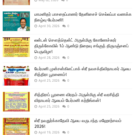
May 02, 2026
0
மாமனிதர் பாசறைப்பாணர் தேனிசைச் செல்லப்பா வணக்க
நிகழ்வு-யேர்மனி!
April 30, 2026
0
லன்டன் சௌத்தென்ட் அருள்மிகு கோணேச்சுரர்
திருக்கோவில் 1ம் ஆண்டு நிறைவு சங்குத் திருமஞ்சனப்
பெருவிழா!
April 28, 2026
0
யேர்மனி முன்சன்கிளட்பாக் ஸ்ரீ நவசக்திவிநாயகர் ஆலய
சித்திரா பூரணைம்!
April 25, 2026
0
சித்திராப் பூரணை விரதம் அருள்மிகு ஸ்ரீ வரசித்தி
விநாயகர் ஆலயம் யேர்மனி கற்றிங்கன்!
April 25, 2026
0
ஸ்ரீ நவதுர்க்காதேவி ஆலய வருடாந்த மஹோற்சவம்
2026!
April 19, 2026
0