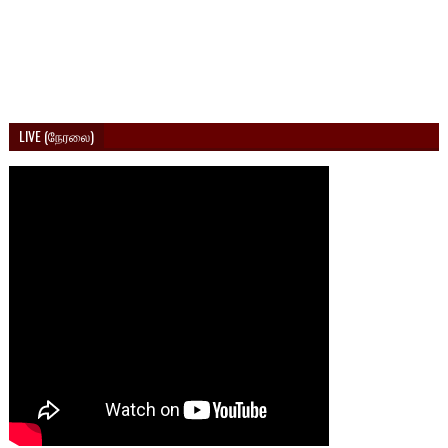
LIVE (நேரலை)