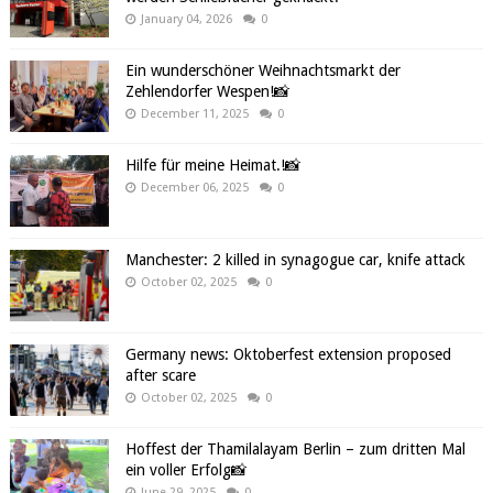
January 04, 2026
0
Ein wunderschöner Weihnachtsmarkt der
Zehlendorfer Wespen!📸
December 11, 2025
0
Hilfe für meine Heimat.!📸
December 06, 2025
0
Manchester: 2 killed in synagogue car, knife attack
October 02, 2025
0
Germany news: Oktoberfest extension proposed
after scare
October 02, 2025
0
Hoffest der Thamilalayam Berlin – zum dritten Mal
ein voller Erfolg📸
June 29, 2025
0