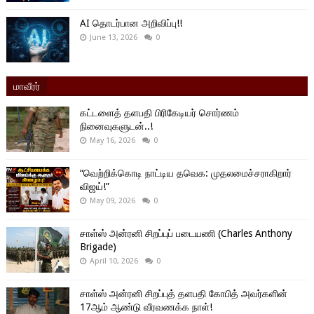
AI தொடர்பான அறிவிப்பு!!
June 13, 2026
0
மாவீரர்
கட்டளைத் தளபதி பிரிகேடியர் சொர்ணம்
நினைவுகளுடன்..!
May 16, 2026
0
“வெற்றிக்கொடி நாட்டிய தவெக: முதலமைச்சராகிறார்
விஜய்!”
May 09, 2026
0
சாள்ஸ் அன்ரனி சிறப்புப் படையணி (Charles Anthony
Brigade)
April 10, 2026
0
சாள்ஸ் அன்ரனி சிறப்புத் தளபதி கோபித் அவர்களின்
17ஆம் ஆண்டு வீரவணக்க நாள்!