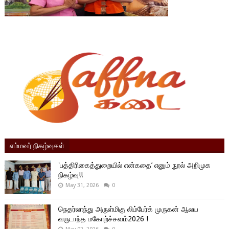
எம்மவர் நிகழ்வுகள்
'பத்திரிகைத்துறையில் என்கதை’ எனும் நூல் அறிமுக
நிகழ்வு!!
May 31, 2026
0
நெதர்லாந்து அருள்மிகு லிம்பேர்க் முருகன் ஆலய
வருடாந்த மகோற்ச்சவம்2026 !