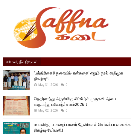
எம்மவர் நிகழ்வுகள்
'பத்திரிகைத்துறையில் என்கதை’ எனும் நூல் அறிமுக
நிகழ்வு!!
May 31, 2026
0
நெதர்லாந்து அருள்மிகு லிம்பேர்க் முருகன் ஆலய
வருடாந்த மகோற்ச்சவம்2026 !
May 02, 2026
0
மாமனிதர் பாசறைப்பாணர் தேனிசைச் செல்லப்பா வணக்க
நிகழ்வு-யேர்மனி!