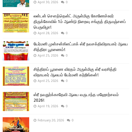
April 30, 2026
0
லன்டன் சௌத்தென்ட் அருள்மிகு கோணேச்சுரர்
திருக்கோவில் 1ம் ஆண்டு நிறைவு சங்குத் திருமஞ்சனப்
பெருவிழா!
April 28, 2026
0
யேர்மனி முன்சன்கிளட்பாக் ஸ்ரீ நவசக்திவிநாயகர் ஆலய
சித்திரா பூரணைம்!
April 25, 2026
0
சித்திராப் பூரணை விரதம் அருள்மிகு ஸ்ரீ வரசித்தி
விநாயகர் ஆலயம் யேர்மனி கற்றிங்கன்!
April 25, 2026
0
ஸ்ரீ நவதுர்க்காதேவி ஆலய வருடாந்த மஹோற்சவம்
2026!
April 19, 2026
0
February 20, 2026
0