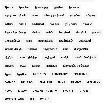
ஆலயம்
ஆன்மீகம்
இங்கிலாந்து
இந்தியா
இலங்கை
ஈழவர் படைப்புக்கள்
உலகம்
எம்மவர் நிகழ்வுகள்
ஐரோப்பா
கட்டுரை
கவிதை
கனடா
காணொளி
கிசு கிசு
குட்டி கதை
சமையல்
சிறுவர் தொடர்கதை
சினிமா
சுவிஸ்
செய்திகள்
சோதிடம்
தாயகம்
தொழிநுட்ப்பம்
நாவல்
நினைவஞ்சலி
பலதும்பத்தும்
பாகிஸ்தான்
பிரதான செய்தி
பிரான்ஸ்
பிரித்தானியா
புலம்
பொது அறிவு
மந்திரம்
மரண அறிவித்தல்
மருத்துவம்
மாவீரர்
முக்கிய செய்திகள்
யேர்மனி
ரஸ்யா
வரலாறு
வாழ்வியல்
விளையாட்டு செய்திகள்
ஜோக்
ஜோதிடம்
ARTICLES
BIOGRAPHY
BREAKING
CANADA
DEUTSCH
ENGLISH
ENNA
FRANCE
GERMANY
NEWS
NEWW
ONLINE TAMIL TV
SPORTS
STORY
SWITZERLAND
U.K
WORLD