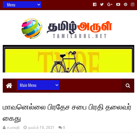
மாவனெல்லை பிரதேச சபை பிரதி தலைவர்
கைது
ச.மாலதி
நவம்பர் 10, 2021
0