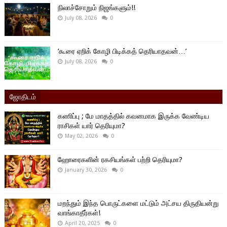
நிலாச்சோறும் நிஜங்களும்!!
July 08, 2026
0
‘கூரை ஏறிக் கோழி பிடிக்கத் தெரியாதவன்…’
July 08, 2026
0
ஜோதிடம்
கணிப்பு ; மே மாதத்தில் கவனமாக இருக்க வேண்டிய
ராசிகள் யார் தெரியுமா?
May 02, 2026
0
ஹோரைகளின் ரகசியங்கள் பற்றி தெரியுமா?
January 30, 2026
0
மறந்தும் இந்த பொருட்களை மட்டும் அட்சய திருதியன்று
வாங்காதீர்கள்!
April 20, 2025
0