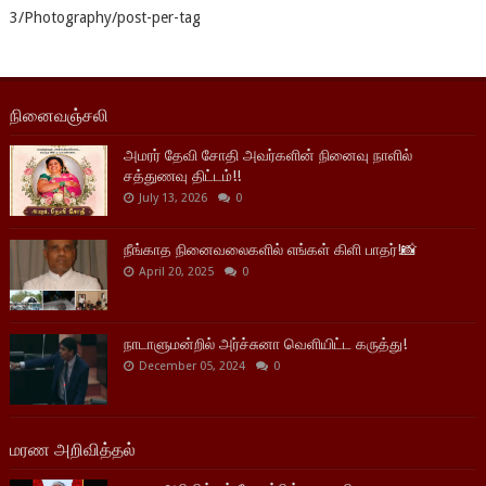
3/Photography/post-per-tag
நினைவஞ்சலி
அமரர் தேவி சோதி அவர்களின் நினைவு நாளில்
சத்துணவு திட்டம்!!
July 13, 2026
0
நீங்காத நினைவலைகளில் எங்கள் கிளி பாதர்!📸
April 20, 2025
0
நாடாளுமன்றில் அர்ச்சுனா வெளியிட்ட கருத்து!
December 05, 2024
0
மரண அறிவித்தல்