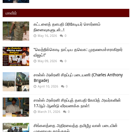
மாவீரர்
கட்டளைத் தளபதி பிரிகேடியர் சொர்ணம்
நினைவுகளுடன்..!
May 16, 2026
0
“வெற்றிக்கொடி நாட்டிய தவெக: முதலமைச்சராகிறார்
விஜய்!”
May 09, 2026
0
சாள்ஸ் அன்ரனி சிறப்புப் படையணி (Charles Anthony
Brigade)
April 10, 2026
0
சாள்ஸ் அன்ரனி சிறப்புத் தளபதி கோபித் அவர்களின்
17ஆம் ஆண்டு வீரவணக்க நாள்!
March 31, 2026
0
சிங்களத்தை அதிரவைத்த தமிழீழ வான் படையின்
முதலாவது தாக்குதல்