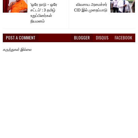
‘ஒரே நாடு – ஒரே
விவசாய அமைச்சர்
சட்டம்’ : 3 தமிழ்
CID இல் முறைப்பாடு
உறுப்பினர்கள்
நியமனம்
POST A COMMENT
BLOGGER
DISQUS
FACEBOOK
கருத்துகள் இல்லை