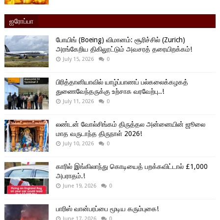
ஐரோப்பா
போயிங் (Boeing) விமானம்: சூரிச்சில் (Zurich)
அரங்கேறிய திகிலூட்டும் அவசரத் தரையிறக்கம்!
July 15, 2026
0
பிரித்தானியாவில் யாழ்ப்பாணப் பல்கலைக்கழகத்
துணைவேந்தருக்கு உற்சாக வரவேற்பு..!
July 11, 2026
0
லண்டன் வோல்சிங்கம் திருத்தல அன்னையின் ஜூலை
மாத வருடாந்த திருநாள் 2026!
July 10, 2026
0
காரில் இங்கிலாந்து கொடியைத் பறக்கவிட்டால் £1,000
அபராதம்.!
June 19, 2026
0
பாரிஸ் வான்பரப்பை மூடிய கரும்புகை!
June 17, 2026
0