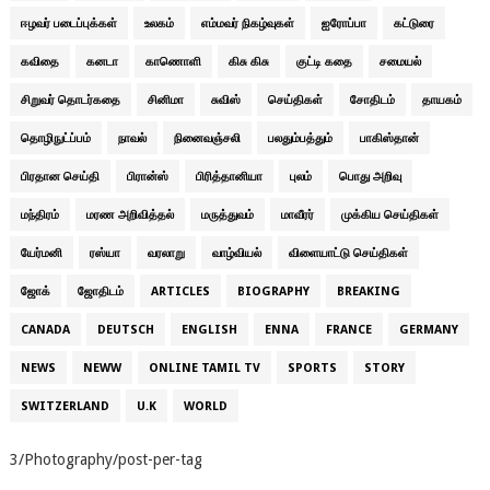
ஈழவர் படைப்புக்கள்
உலகம்
எம்மவர் நிகழ்வுகள்
ஐரோப்பா
கட்டுரை
கவிதை
கனடா
காணொளி
கிசு கிசு
குட்டி கதை
சமையல்
சிறுவர் தொடர்கதை
சினிமா
சுவிஸ்
செய்திகள்
சோதிடம்
தாயகம்
தொழிநுட்ப்பம்
நாவல்
நினைவஞ்சலி
பலதும்பத்தும்
பாகிஸ்தான்
பிரதான செய்தி
பிரான்ஸ்
பிரித்தானியா
புலம்
பொது அறிவு
மந்திரம்
மரண அறிவித்தல்
மருத்துவம்
மாவீரர்
முக்கிய செய்திகள்
யேர்மனி
ரஸ்யா
வரலாறு
வாழ்வியல்
விளையாட்டு செய்திகள்
ஜோக்
ஜோதிடம்
ARTICLES
BIOGRAPHY
BREAKING
CANADA
DEUTSCH
ENGLISH
ENNA
FRANCE
GERMANY
NEWS
NEWW
ONLINE TAMIL TV
SPORTS
STORY
SWITZERLAND
U.K
WORLD
3/Photography/post-per-tag