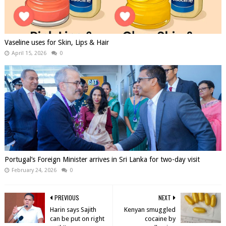
Vaseline uses for Skin, Lips & Hair
April 15, 2026
0
Portugal’s Foreign Minister arrives in Sri Lanka for two-day visit
February 24, 2026
0
PREVIOUS
NEXT
Harin says Sajith
Kenyan smuggled
can be put on right
cocaine by