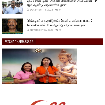
தேசத்தின் குரல்’ அன்ரன் பாலசிங்கம் அவர்களின் 19
ஆம் ஆண்டு வீரவணக்க நாள்!
December 14, 2025
0
பிரிகேடியர் சு.ப.தமிழ்ச்செல்வன் அண்ணா உட்பட 7
போராளிகளின் 18ம் ஆண்டு வீரவணக்க நாள் !
November 02, 2025
0
PATCHA THAIMASSAGE.