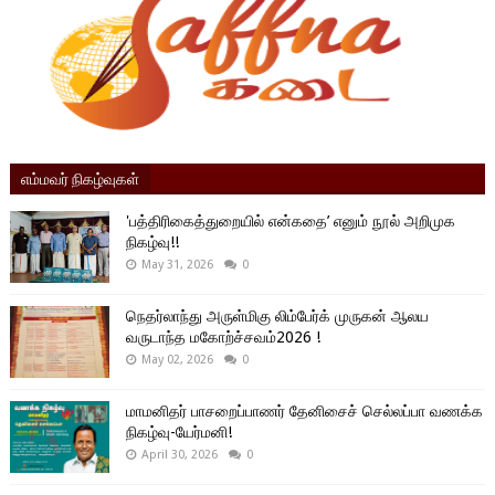
எம்மவர் நிகழ்வுகள்
'பத்திரிகைத்துறையில் என்கதை’ எனும் நூல் அறிமுக
நிகழ்வு!!
May 31, 2026
0
நெதர்லாந்து அருள்மிகு லிம்பேர்க் முருகன் ஆலய
வருடாந்த மகோற்ச்சவம்2026 !
May 02, 2026
0
மாமனிதர் பாசறைப்பாணர் தேனிசைச் செல்லப்பா வணக்க
நிகழ்வு-யேர்மனி!
April 30, 2026
0