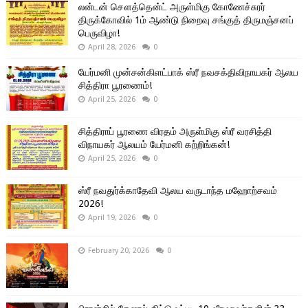
லன்டன் சௌத்தென்ட் அருள்மிகு கோணேச்சுரர்
திருக்கோவில் 1ம் ஆண்டு நிறைவு சங்குத் திருமஞ்சனப்
பெருவிழா!
April 28, 2026
0
யேர்மனி முன்சன்கிளட்பாக் ஸ்ரீ நவசக்திவிநாயகர் ஆலய
சித்திரா பூரணைம்!
April 25, 2026
0
சித்திராப் பூரணை விரதம் அருள்மிகு ஸ்ரீ வரசித்தி
விநாயகர் ஆலயம் யேர்மனி கற்றிங்கன்!
April 25, 2026
0
ஸ்ரீ நவதுர்க்காதேவி ஆலய வருடாந்த மஹோற்சவம்
2026!
April 19, 2026
0
February 20, 2026
0