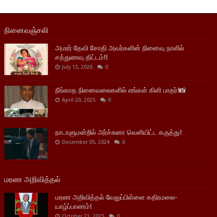
நினைவஞ்சலி
அமரர் தேவி சோதி அவர்களின் நினைவு நாளில்
சத்துணவு திட்டம்!!
July 13, 2026
0
நீங்காத நினைவலைகளில் எங்கள் கிளி பாதர்!📸
April 20, 2025
0
நாடாளுமன்றில் அர்ச்சுனா வெளியிட்ட கருத்து!
December 05, 2024
0
மரண அறிவித்தல்
மரண அறிவித்தல் வேலுப்பிள்ளை கதிரமலை-
யாழ்ப்பாணம்!
October 23, 2025
0