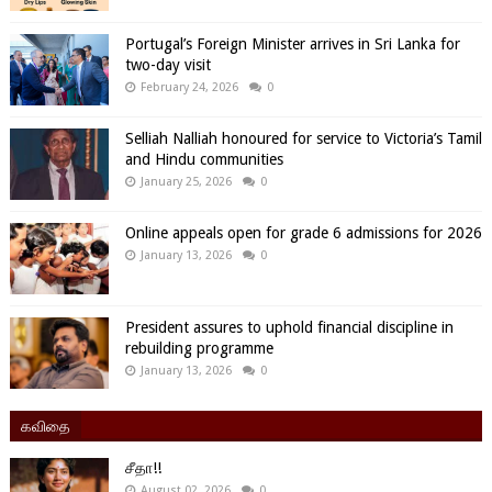
Portugal’s Foreign Minister arrives in Sri Lanka for
two-day visit
February 24, 2026
0
Selliah Nalliah honoured for service to Victoria’s Tamil
and Hindu communities
January 25, 2026
0
Online appeals open for grade 6 admissions for 2026
January 13, 2026
0
President assures to uphold financial discipline in
rebuilding programme
January 13, 2026
0
கவிதை
சீதா!!
August 02, 2026
0