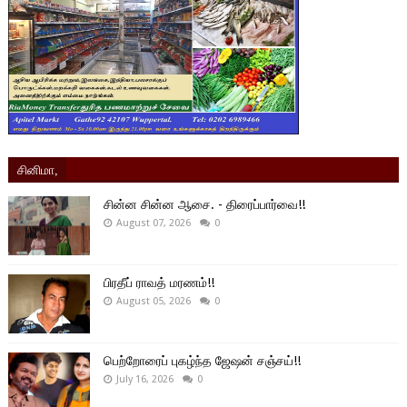
சினிமா,
சின்ன சின்ன ஆசை. - திரைப்பார்வை!!
August 07, 2026
0
பிரதீப் ராவத் மரணம்!!
August 05, 2026
0
பெற்றோரைப் புகழ்ந்த ஜேஷன் சஞ்சய்!!
July 16, 2026
0