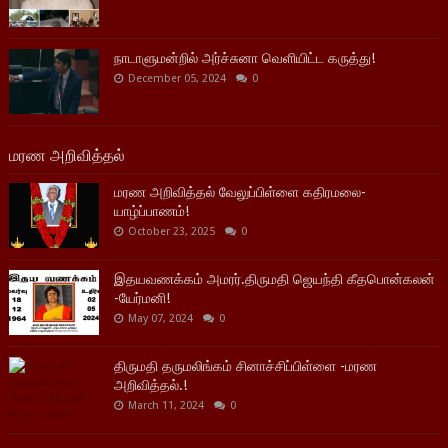
நாடாளுமன்றில் அர்ச்சுனா வெளியிட்ட கருத்து!
December 05, 2024
0
மரண அறிவித்தல்
மரண அறிவித்தல் வேலுப்பிள்ளை கதிரமலை-
யாழ்ப்பாணம்!
October 23, 2025
0
இதயவணக்கம் அமரர்.திருமதி ஜெயந்தி கீதபொன்கலன்
-யேர்மனி!
May 07, 2024
0
திருமதி தருமலிங்கம் சினாச்சிப்பிள்ளை -மரண
அறிவித்தல்.!
March 11, 2024
0