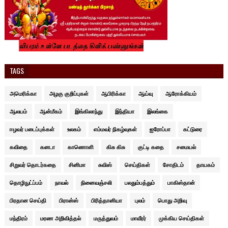
TAGS
அமெரிக்கா
அழகு குறிப்புகள்
ஆபிரிக்கா
ஆய்வு
ஆரோக்கியம்
ஆலயம்
ஆன்மீகம்
இங்கிலாந்து
இந்தியா
இலங்கை
ஈழவர் படைப்புக்கள்
உலகம்
எம்மவர் நிகழ்வுகள்
ஐரோப்பா
கட்டுரை
கவிதை
கனடா
காணொளி
கிசு கிசு
குட்டி கதை
சமையல்
சிறுவர் தொடர்கதை
சினிமா
சுவிஸ்
செய்திகள்
சோதிடம்
தாயகம்
தொழிநுட்ப்பம்
நாவல்
நினைவஞ்சலி
பலதும்பத்தும்
பாகிஸ்தான்
பிரதான செய்தி
பிரான்ஸ்
பிரித்தானியா
புலம்
பொது அறிவு
மந்திரம்
மரண அறிவித்தல்
மருத்துவம்
மாவீரர்
முக்கிய செய்திகள்