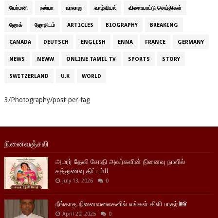
யேர்மனி
ரஸ்யா
வரலாறு
வாழ்வியல்
விளையாட்டு செய்திகள்
ஜோக்
ஜோதிடம்
ARTICLES
BIOGRAPHY
BREAKING
CANADA
DEUTSCH
ENGLISH
ENNA
FRANCE
GERMANY
NEWS
NEWW
ONLINE TAMIL TV
SPORTS
STORY
SWITZERLAND
U.K
WORLD
3/Photography/post-per-tag
நினைவஞ்சலி
அமரர் தேவி சோதி அவர்களின் நினைவு நாளில்
சத்துணவு திட்டம்!!
July 13, 2026
0
நீங்காத நினைவலைகளில் எங்கள் கிளி பாதர்!📸
April 20, 2025
0