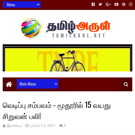
வெடிப்பு சம்பவம் - மூதூரில் 15 வயது
சிறுவன் பலி!
இலக்கியா
டிசம்பர் 12, 2021
0