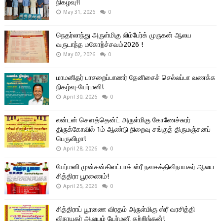
நிகழ்வு!!
May 31, 2026
0
நெதர்லாந்து அருள்மிகு லிம்பேர்க் முருகன் ஆலய
வருடாந்த மகோற்ச்சவம்2026 !
May 02, 2026
0
மாமனிதர் பாசறைப்பாணர் தேனிசைச் செல்லப்பா வணக்க
நிகழ்வு-யேர்மனி!
April 30, 2026
0
லன்டன் சௌத்தென்ட் அருள்மிகு கோணேச்சுரர்
திருக்கோவில் 1ம் ஆண்டு நிறைவு சங்குத் திருமஞ்சனப்
பெருவிழா!
April 28, 2026
0
யேர்மனி முன்சன்கிளட்பாக் ஸ்ரீ நவசக்திவிநாயகர் ஆலய
சித்திரா பூரணைம்!
April 25, 2026
0
சித்திராப் பூரணை விரதம் அருள்மிகு ஸ்ரீ வரசித்தி
விநாயகர் ஆலயம் யேர்மனி கற்றிங்கன்!