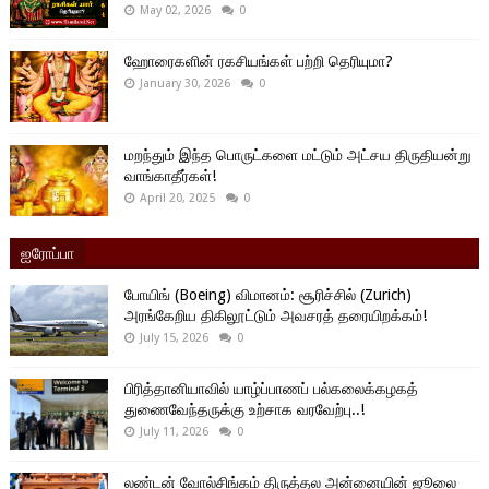
May 02, 2026
0
ஹோரைகளின் ரகசியங்கள் பற்றி தெரியுமா?
January 30, 2026
0
மறந்தும் இந்த பொருட்களை மட்டும் அட்சய திருதியன்று
வாங்காதீர்கள்!
April 20, 2025
0
ஐரோப்பா
போயிங் (Boeing) விமானம்: சூரிச்சில் (Zurich)
அரங்கேறிய திகிலூட்டும் அவசரத் தரையிறக்கம்!
July 15, 2026
0
பிரித்தானியாவில் யாழ்ப்பாணப் பல்கலைக்கழகத்
துணைவேந்தருக்கு உற்சாக வரவேற்பு..!
July 11, 2026
0
லண்டன் வோல்சிங்கம் திருத்தல அன்னையின் ஜூலை