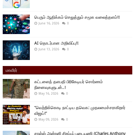
பெரும் ஆதிக்கம் செலுத்தும் சமூக வலைத்தளம்!!
June 16, 2026
0
AI தொடர்பான அறிவிப்பு!!
June 13, 2026
0
மாவீரர்
கட்டளைத் தளபதி பிரிகேடியர் சொர்ணம்
நினைவுகளுடன்..!
May 16, 2026
0
“வெற்றிக்கொடி நாட்டிய தவெக: முதலமைச்சராகிறார்
விஜய்!”
May 09, 2026
0
சாள்ஸ் அன்ரனி சிறப்புப் படையணி (Charles Anthony