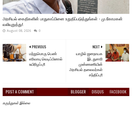
அரசியல் கைதிகளின் பாதுகாப்பினை உறுதிப்படுத்துங்கள் - மு.கோமகன்
வலியுறுத்து!
August 08, 2026
0
PREVIOUS
NEXT
மற்றுமொரு பெண்
யாழில் ஜனநாயக
எரிவாயு வெடிப்பினால்
இடதுசாரி
உயிரிழப்பு!!
முன்ணணியின்
அரசியல் தலைவர்கள்
சந்திப்பு!!
POST A COMMENT
BLOGGER
DISQUS
FACEBOOK
கருத்துகள் இல்லை