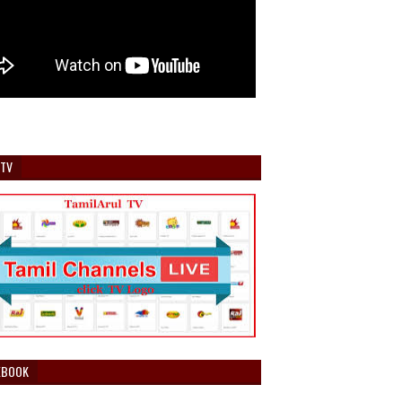
 TV
EBOOK