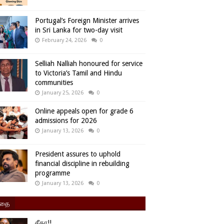
Portugal’s Foreign Minister arrives
in Sri Lanka for two-day visit
February 24, 2026
0
Selliah Nalliah honoured for service
to Victoria’s Tamil and Hindu
communities
January 25, 2026
0
Online appeals open for grade 6
admissions for 2026
January 13, 2026
0
President assures to uphold
financial discipline in rebuilding
programme
January 13, 2026
0
ிதை
சீதா!!