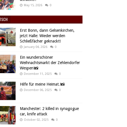
May 15, 2026
0
TSCH
Erst Bonn, dann Gelsenkirchen,
jetzt Halle: Wieder werden
Schließfächer geknackt!
January 04, 2026
0
Ein wunderschöner
Weihnachtsmarkt der Zehlendorfer
Wespen!📸
December 11, 2025
0
Hilfe für meine Heimat.!📸
December 06, 2025
0
Manchester: 2 killed in synagogue
car, knife attack
October 02, 2025
0