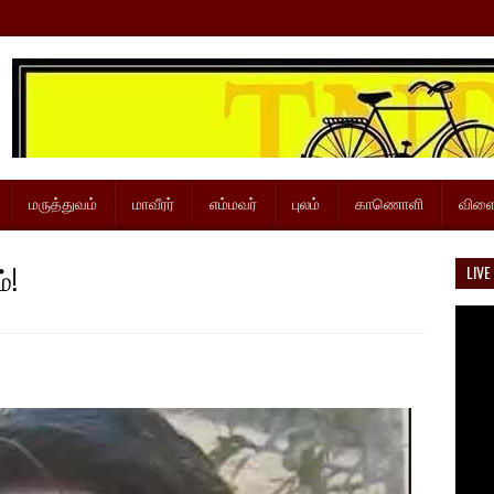
மருத்துவம்
மாவீரர்
எம்மவர்
புலம்
காணொளி
விளை
்!
LIVE