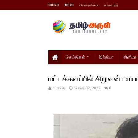
DEUTSCH
ENGLISH
விளம்பரம்செய்ய
எம்மை பற்றி
செய்திகள்
இந்தியா
சினிமா
மட்டக்களப்பில் சிறுவன் மாயம
ச.மாலதி
பிப்ரவரி 02, 2022
0