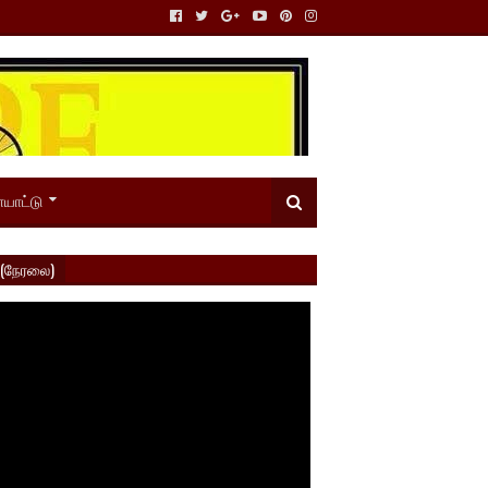
யாட்டு
 (நேரலை)