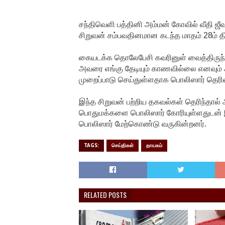
சந்திவெளி பத்தினி அம்மன் கோவில் வீதி ஜ
சிறுவன் சம்பவதினமான கடந்த மாதம் 28ம் தி
கையடக்க தொலேபேசி கவரினுள் வைத்திருந
அவரை எங்கு தேடியும் காணவில்லை எனவும் அ
முறைப்பாடு செய்துள்ளதாக பொலிஸார் தெரிவ
இந்த சிறுவன் பற்றிய தகவல்கள் தெரிந்தால்
பொதுமக்களை பொலிஸார் கோரியுள்ளதுடன
பொலிஸார் மேற்கொண்டு வருகின்றனர்.
TAGS:
செய்திகள்
தாயகம்
RELATED POSTS