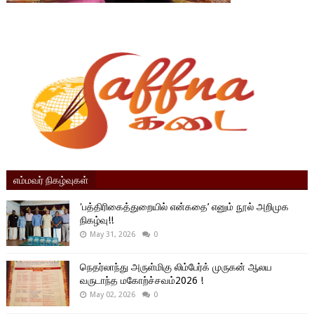
எம்மவர் நிகழ்வுகள்
'பத்திரிகைத்துறையில் என்கதை’ எனும் நூல் அறிமுக
நிகழ்வு!!
May 31, 2026
0
நெதர்லாந்து அருள்மிகு லிம்பேர்க் முருகன் ஆலய
வருடாந்த மகோற்ச்சவம்2026 !
May 02, 2026
0