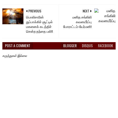
PREVIOUS
NEXT
பொலிசாரின்
மனித சங்கிலி
துப்பாக்கிச் சூட்டில்
கவனயீர்ப்பு
மகனைக் கடத்திச்
போராட்டம்-யேர்மனி!
சென்ற தந்தை பலி!!
POST A COMMENT
BLOGGER
DISQUS
FACEBOOK
கருத்துகள் இல்லை