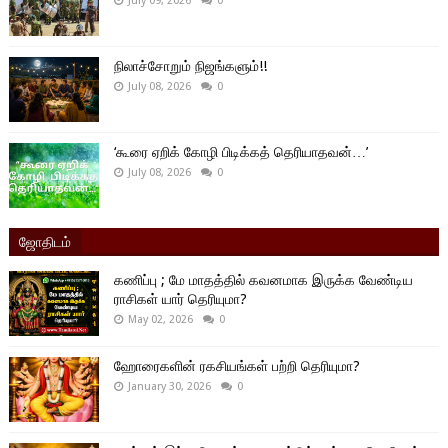
July 09, 2026
0
நிலாச்சோறும் நிஜங்களும்!!
July 08, 2026
0
‘கூரை ஏறிக் கோழி பிடிக்கத் தெரியாதவன்…’
July 08, 2026
0
ஜோதிடம்
கணிப்பு ; மே மாதத்தில் கவனமாக இருக்க வேண்டிய
ராசிகள் யார் தெரியுமா?
May 02, 2026
0
ஹோரைகளின் ரகசியங்கள் பற்றி தெரியுமா?
January 30, 2026
0