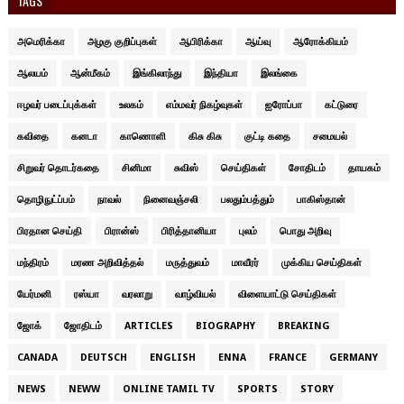
TAGS
அமெரிக்கா
அழகு குறிப்புகள்
ஆபிரிக்கா
ஆய்வு
ஆரோக்கியம்
ஆலயம்
ஆன்மீகம்
இங்கிலாந்து
இந்தியா
இலங்கை
ஈழவர் படைப்புக்கள்
உலகம்
எம்மவர் நிகழ்வுகள்
ஐரோப்பா
கட்டுரை
கவிதை
கனடா
காணொளி
கிசு கிசு
குட்டி கதை
சமையல்
சிறுவர் தொடர்கதை
சினிமா
சுவிஸ்
செய்திகள்
சோதிடம்
தாயகம்
தொழிநுட்ப்பம்
நாவல்
நினைவஞ்சலி
பலதும்பத்தும்
பாகிஸ்தான்
பிரதான செய்தி
பிரான்ஸ்
பிரித்தானியா
புலம்
பொது அறிவு
மந்திரம்
மரண அறிவித்தல்
மருத்துவம்
மாவீரர்
முக்கிய செய்திகள்
யேர்மனி
ரஸ்யா
வரலாறு
வாழ்வியல்
விளையாட்டு செய்திகள்
ஜோக்
ஜோதிடம்
ARTICLES
BIOGRAPHY
BREAKING
CANADA
DEUTSCH
ENGLISH
ENNA
FRANCE
GERMANY
NEWS
NEWW
ONLINE TAMIL TV
SPORTS
STORY