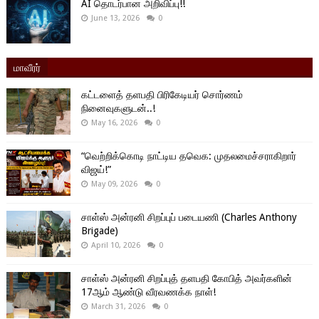
AI தொடர்பான அறிவிப்பு!!
June 13, 2026
0
மாவீரர்
கட்டளைத் தளபதி பிரிகேடியர் சொர்ணம்
நினைவுகளுடன்..!
May 16, 2026
0
“வெற்றிக்கொடி நாட்டிய தவெக: முதலமைச்சராகிறார்
விஜய்!”
May 09, 2026
0
சாள்ஸ் அன்ரனி சிறப்புப் படையணி (Charles Anthony
Brigade)
April 10, 2026
0
சாள்ஸ் அன்ரனி சிறப்புத் தளபதி கோபித் அவர்களின்
17ஆம் ஆண்டு வீரவணக்க நாள்!
March 31, 2026
0