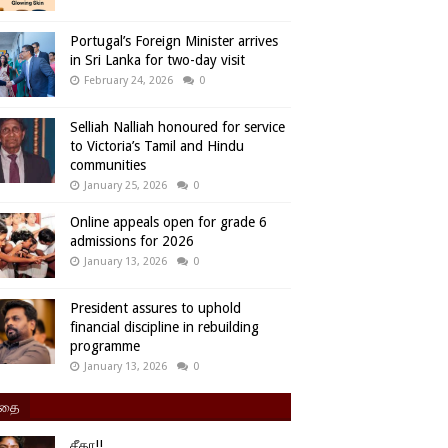
Portugal’s Foreign Minister arrives
in Sri Lanka for two-day visit
February 24, 2026
0
Selliah Nalliah honoured for service
to Victoria’s Tamil and Hindu
communities
January 25, 2026
0
Online appeals open for grade 6
admissions for 2026
January 13, 2026
0
President assures to uphold
financial discipline in rebuilding
programme
January 13, 2026
0
ிதை
சீதா!!