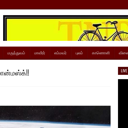
மருத்துவம்
மாவீரர்
எம்மவர்
புலம்
காணொளி
விளை
ான்மஸ்க்!!
LIVE