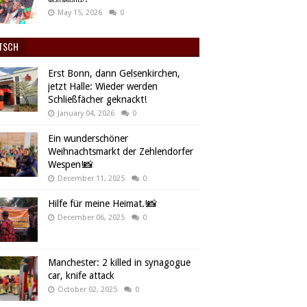
May 15, 2026
0
TSCH
Erst Bonn, dann Gelsenkirchen,
jetzt Halle: Wieder werden
Schließfächer geknackt!
January 04, 2026
0
Ein wunderschöner
Weihnachtsmarkt der Zehlendorfer
Wespen!📸
December 11, 2025
0
Hilfe für meine Heimat.!📸
December 06, 2025
0
Manchester: 2 killed in synagogue
car, knife attack
October 02, 2025
0