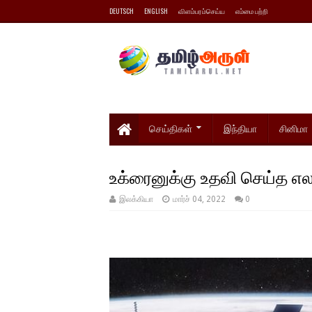
DEUTSCH
ENGLISH
விளம்பரம்செய்ய
எம்மை பற்றி
செய்திகள்
இந்தியா
சினிமா
உக்ரைனுக்கு உதவி செய்த எல
இலக்கியா
மார்ச் 04, 2022
0