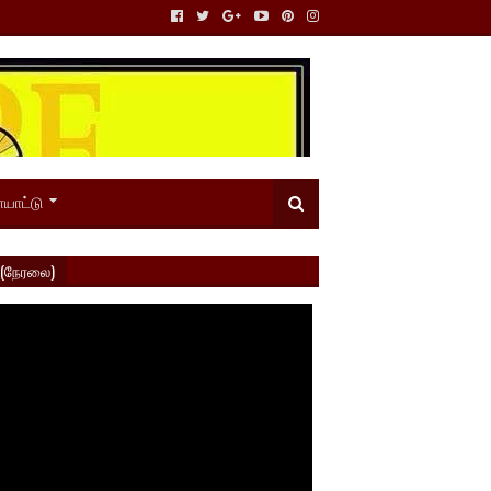
யாட்டு
 (நேரலை)