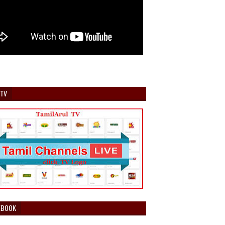
 TV
EBOOK