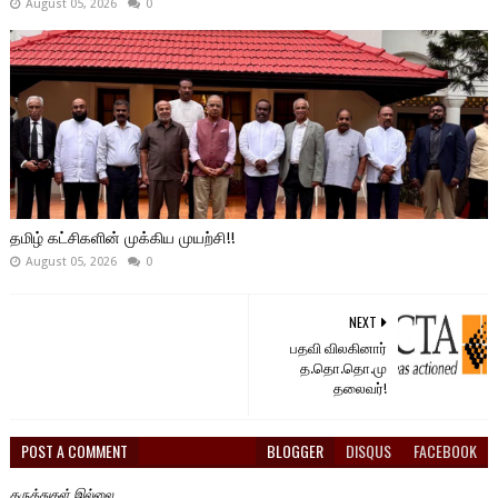
August 05, 2026
0
தமிழ் கட்சிகளின் முக்கிய முயற்சி!!
August 05, 2026
0
NEXT
பதவி விலகினார்
த.தொ.தொ.மு
தலைவர்!
POST A COMMENT
BLOGGER
DISQUS
FACEBOOK
கருத்துகள் இல்லை