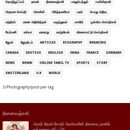
தொழிநுட்ப்பம்
நாவல்
நினைவஞ்சலி
பலதும்பத்தும்
பாகிஸ்தான்
பிரதான செய்தி
பிரான்ஸ்
பிரித்தானியா
புலம்
பொது அறிவு
மந்திரம்
மரண அறிவித்தல்
மருத்துவம்
மாவீரர்
முக்கிய செய்திகள்
யேர்மனி
ரஸ்யா
வரலாறு
வாழ்வியல்
விளையாட்டு செய்திகள்
ஜோக்
ஜோதிடம்
ARTICLES
BIOGRAPHY
BREAKING
CANADA
DEUTSCH
ENGLISH
ENNA
FRANCE
GERMANY
NEWS
NEWW
ONLINE TAMIL TV
SPORTS
STORY
SWITZERLAND
U.K
WORLD
3/Photography/post-per-tag
நினைவஞ்சலி
அமரர் தேவி சோதி அவர்களின் நினைவு நாளில்
சத்துணவு திட்டம்!!