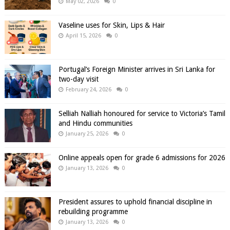
May 02, 2026
0
Vaseline uses for Skin, Lips & Hair
April 15, 2026
0
Portugal’s Foreign Minister arrives in Sri Lanka for
two-day visit
February 24, 2026
0
Selliah Nalliah honoured for service to Victoria’s Tamil
and Hindu communities
January 25, 2026
0
Online appeals open for grade 6 admissions for 2026
January 13, 2026
0
President assures to uphold financial discipline in
rebuilding programme
January 13, 2026
0