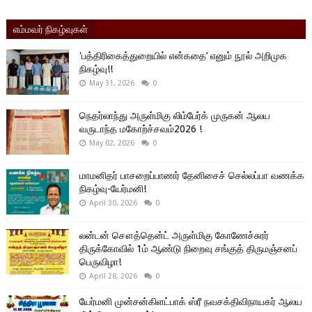
எம்மவர் நிகழ்வுகள்
'பத்திரிகைத்துறையில் என்கதை’ எனும் நூல் அறிமுக
நிகழ்வு!!
May 31, 2026
0
நெதர்லாந்து அருள்மிகு லிம்பேர்க் முருகன் ஆலய
வருடாந்த மகோற்ச்சவம்2026 !
May 02, 2026
0
மாமனிதர் பாசறைப்பாணர் தேனிசைச் செல்லப்பா வணக்க
நிகழ்வு-யேர்மனி!
April 30, 2026
0
லன்டன் சௌத்தென்ட் அருள்மிகு கோணேச்சுரர்
திருக்கோவில் 1ம் ஆண்டு நிறைவு சங்குத் திருமஞ்சனப்
பெருவிழா!
April 28, 2026
0
யேர்மனி முன்சன்கிளட்பாக் ஸ்ரீ நவசக்திவிநாயகர் ஆலய