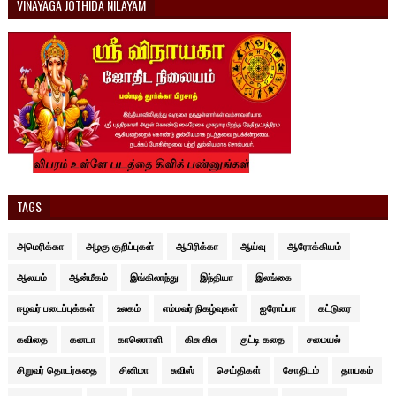
VINAYAGA JOTHIDA NILAYAM
TAGS
அமெரிக்கா
அழகு குறிப்புகள்
ஆபிரிக்கா
ஆய்வு
ஆரோக்கியம்
ஆலயம்
ஆன்மீகம்
இங்கிலாந்து
இந்தியா
இலங்கை
ஈழவர் படைப்புக்கள்
உலகம்
எம்மவர் நிகழ்வுகள்
ஐரோப்பா
கட்டுரை
கவிதை
கனடா
காணொளி
கிசு கிசு
குட்டி கதை
சமையல்
சிறுவர் தொடர்கதை
சினிமா
சுவிஸ்
செய்திகள்
சோதிடம்
தாயகம்