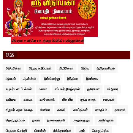
TAGS
அமெரிக்கா
அழகு குறிப்புகள்
ஆபிரிக்கா
ஆய்வு
ஆரோக்கியம்
ஆலயம்
ஆன்மீகம்
இங்கிலாந்து
இந்தியா
இலங்கை
ஈழவர் படைப்புக்கள்
உலகம்
எம்மவர் நிகழ்வுகள்
ஐரோப்பா
கட்டுரை
கவிதை
கனடா
காணொளி
கிசு கிசு
குட்டி கதை
சமையல்
சிறுவர் தொடர்கதை
சினிமா
சுவிஸ்
செய்திகள்
சோதிடம்
தாயகம்
தொழிநுட்ப்பம்
நாவல்
நினைவஞ்சலி
பலதும்பத்தும்
பாகிஸ்தான்
பிரதான செய்தி
பிரான்ஸ்
பிரித்தானியா
புலம்
பொது அறிவு