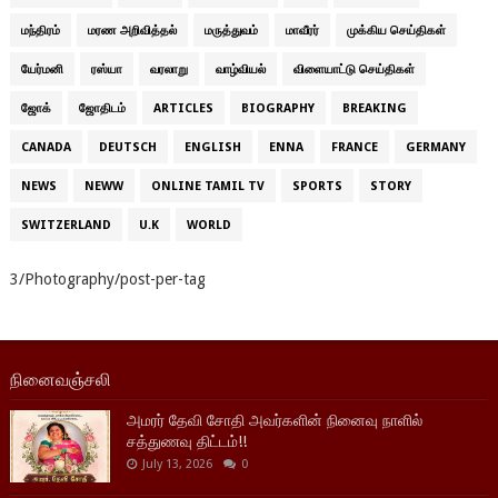
மந்திரம்
மரண அறிவித்தல்
மருத்துவம்
மாவீரர்
முக்கிய செய்திகள்
யேர்மனி
ரஸ்யா
வரலாறு
வாழ்வியல்
விளையாட்டு செய்திகள்
ஜோக்
ஜோதிடம்
ARTICLES
BIOGRAPHY
BREAKING
CANADA
DEUTSCH
ENGLISH
ENNA
FRANCE
GERMANY
NEWS
NEWW
ONLINE TAMIL TV
SPORTS
STORY
SWITZERLAND
U.K
WORLD
3/Photography/post-per-tag
நினைவஞ்சலி
அமரர் தேவி சோதி அவர்களின் நினைவு நாளில்
சத்துணவு திட்டம்!!
July 13, 2026
0