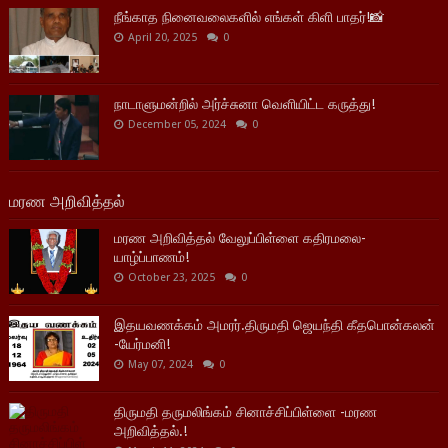
நீங்காத நினைவலைகளில் எங்கள் கிளி பாதர்!📸
April 20, 2025
0
நாடாளுமன்றில் அர்ச்சுனா வெளியிட்ட கருத்து!
December 05, 2024
0
மரண அறிவித்தல்
மரண அறிவித்தல் வேலுப்பிள்ளை கதிரமலை-
யாழ்ப்பாணம்!
October 23, 2025
0
இதயவணக்கம் அமரர்.திருமதி ஜெயந்தி கீதபொன்கலன்
-யேர்மனி!
May 07, 2024
0
திருமதி தருமலிங்கம் சினாச்சிப்பிள்ளை -மரண
அறிவித்தல்.!