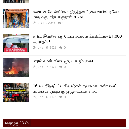
லண்டன் வோல்சிங்கம் திருத்தல அன்னையின் ஜூலை
மாத வருடாந்த திருநாள் 2026!
July 10, 2026
0
காரில் இங்கிலாந்து கொடியைத் பறக்கவிட்டால் £1,000
அபராதம்.!
June 19, 2026
0
பாரிஸ் வான்பரப்பை மூடிய கரும்புகை!
June 17, 2026
0
16 வயதிற்குட்பட்ட சிறுவர்கள் சமூக ஊடகங்களைப்
பயன்படுத்துவதற்கு முழுமையான தடை
June 16, 2026
0
தொழிநுட்ப்பம்