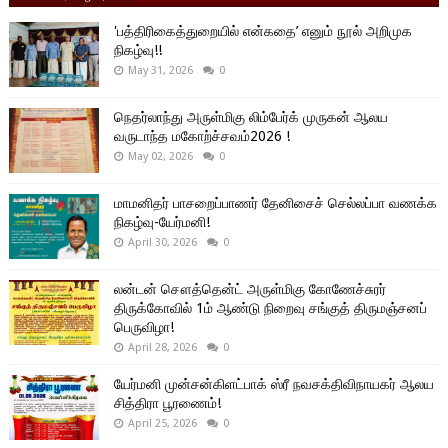
'பத்திரிகைத்துறையில் என்கதை’ எனும் நூல் அறிமுக
நிகழ்வு!!
May 31, 2026
0
நெதர்லாந்து அருள்மிகு லிம்பேர்க் முருகன் ஆலய
வருடாந்த மகோற்ச்சவம்2026 !
May 02, 2026
0
மாமனிதர் பாசறைப்பாணர் தேனிசைச் செல்லப்பா வணக்க
நிகழ்வு-யேர்மனி!
April 30, 2026
0
லன்டன் சௌத்தென்ட் அருள்மிகு கோணேச்சுரர்
திருக்கோவில் 1ம் ஆண்டு நிறைவு சங்குத் திருமஞ்சனப்
பெருவிழா!
April 28, 2026
0
யேர்மனி முன்சன்கிளட்பாக் ஸ்ரீ நவசக்திவிநாயகர் ஆலய
சித்திரா பூரணைம்!
April 25, 2026
0