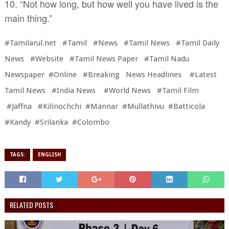
10. “Not how long, but how well you have lived is the
main thing.”
#Tamilarul.net #Tamil #News #Tamil News #Tamil Daily
News #Website #Tamil News Paper #Tamil Nadu
Newspaper #Online #Breaking News Headlines #Latest
Tamil News #India News #World News #Tamil Film
#Jaffna #Kilinochchi #Mannar #Mullathivu #Batticola
#Kandy #Srilanka #Colombo
TAGS:
ENGLISH
RELATED POSTS