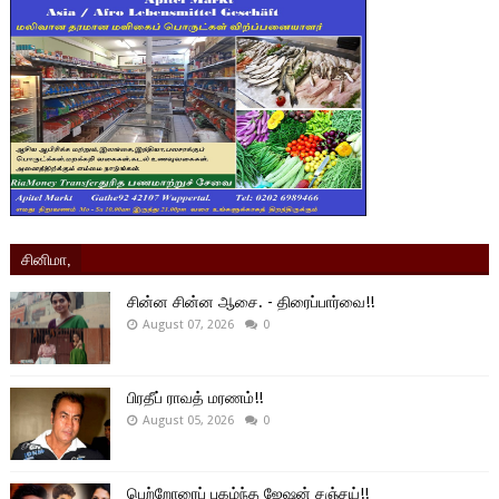
சினிமா,
சின்ன சின்ன ஆசை. - திரைப்பார்வை!!
August 07, 2026
0
பிரதீப் ராவத் மரணம்!!
August 05, 2026
0
பெற்றோரைப் புகழ்ந்த ஜேஷன் சஞ்சய்!!