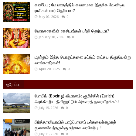
கணிப்பு ; மே மாதத்தில் கவனமாக இருக்க வேண்டிய
ராசிகள் யார் தெரியுமா?
May 02, 2026
0
ஹோரைகளின் ரகசியங்கள் பற்றி தெரியுமா?
January 30, 2026
0
மறந்தும் இந்த பொருட்களை மட்டும் அட்சய திருதியன்று
வாங்காதீர்கள்!
April 20, 2025
0
ஐரோப்பா
போயிங் (Boeing) விமானம்: சூரிச்சில் (Zurich)
அரங்கேறிய திகிலூட்டும் அவசரத் தரையிறக்கம்!
July 15, 2026
0
பிரித்தானியாவில் யாழ்ப்பாணப் பல்கலைக்கழகத்
துணைவேந்தருக்கு உற்சாக வரவேற்பு..!
July 11, 2026
0