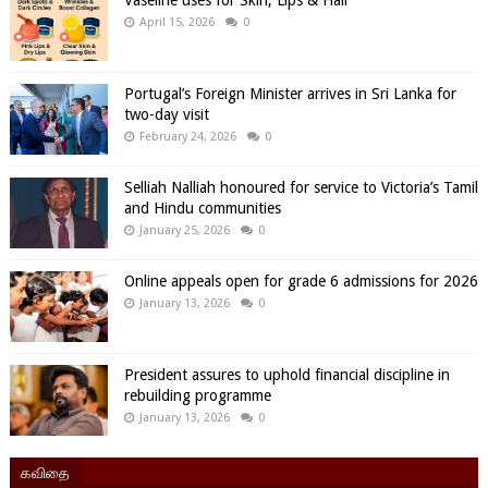
Vaseline uses for Skin, Lips & Hair
April 15, 2026
0
Portugal’s Foreign Minister arrives in Sri Lanka for
two-day visit
February 24, 2026
0
Selliah Nalliah honoured for service to Victoria’s Tamil
and Hindu communities
January 25, 2026
0
Online appeals open for grade 6 admissions for 2026
January 13, 2026
0
President assures to uphold financial discipline in
rebuilding programme
January 13, 2026
0
கவிதை