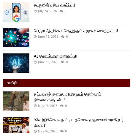
கூகுளின் புதிய வாய்ப்பு!!
July 24, 2026
0
பெரும் ஆதிக்கம் செலுத்தும் சமூக வலைத்தளம்!!
June 16, 2026
0
AI தொடர்பான அறிவிப்பு!!
June 13, 2026
0
மாவீரர்
கட்டளைத் தளபதி பிரிகேடியர் சொர்ணம்
நினைவுகளுடன்..!
May 16, 2026
0
“வெற்றிக்கொடி நாட்டிய தவெக: முதலமைச்சராகிறார்
விஜய்!”
May 09, 2026
0