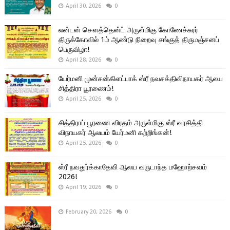
April 30, 2026
0
லன்டன் சௌத்தென்ட் அருள்மிகு கோணேச்சுரர்
திருக்கோவில் 1ம் ஆண்டு நிறைவு சங்குத் திருமஞ்சனப்
பெருவிழா!
April 28, 2026
0
யேர்மனி முன்சன்கிளட்பாக் ஸ்ரீ நவசக்திவிநாயகர் ஆலய
சித்திரா பூரணைம்!
April 25, 2026
0
சித்திராப் பூரணை விரதம் அருள்மிகு ஸ்ரீ வரசித்தி
விநாயகர் ஆலயம் யேர்மனி கற்றிங்கன்!
April 25, 2026
0
ஸ்ரீ நவதுர்க்காதேவி ஆலய வருடாந்த மஹோற்சவம்
2026!
April 19, 2026
0
February 20, 2026
0