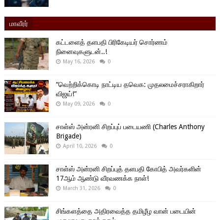
மாவீரர்
கட்டளைத் தளபதி பிரிகேடியர் சொர்ணம்
நினைவுகளுடன்..!
May 16, 2026
0
“வெற்றிக்கொடி நாட்டிய தவெக: முதலமைச்சராகிறார்
விஜய்!”
May 09, 2026
0
சாள்ஸ் அன்ரனி சிறப்புப் படையணி (Charles Anthony
Brigade)
April 10, 2026
0
சாள்ஸ் அன்ரனி சிறப்புத் தளபதி கோபித் அவர்களின்
17ஆம் ஆண்டு வீரவணக்க நாள்!
March 31, 2026
0
சிங்களத்தை அதிரவைத்த தமிழீழ வான் படையின்