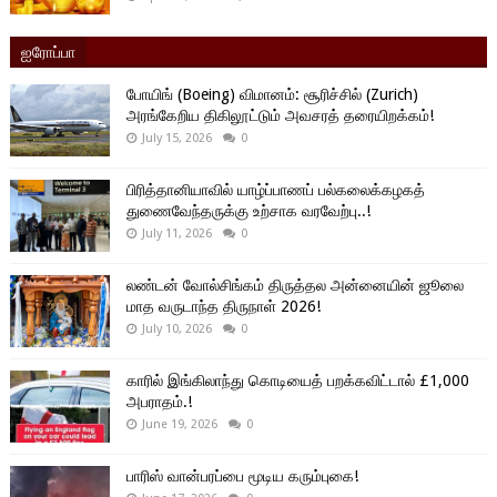
ஐரோப்பா
போயிங் (Boeing) விமானம்: சூரிச்சில் (Zurich)
அரங்கேறிய திகிலூட்டும் அவசரத் தரையிறக்கம்!
July 15, 2026
0
பிரித்தானியாவில் யாழ்ப்பாணப் பல்கலைக்கழகத்
துணைவேந்தருக்கு உற்சாக வரவேற்பு..!
July 11, 2026
0
லண்டன் வோல்சிங்கம் திருத்தல அன்னையின் ஜூலை
மாத வருடாந்த திருநாள் 2026!
July 10, 2026
0
காரில் இங்கிலாந்து கொடியைத் பறக்கவிட்டால் £1,000
அபராதம்.!
June 19, 2026
0
பாரிஸ் வான்பரப்பை மூடிய கரும்புகை!