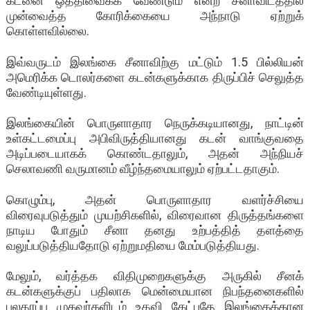
கடனை ஒத்திவைக்க வேண்டும் என்ற சீனாவிடத்தில்
முன்வைத்த கோரிக்கையை அந்நாடு ஏற்றுக்
கொள்ளவில்லை.
இவ்வருடம் இலங்கை சீனாவிற்கு மட்டும் 1.5 பில்லியன்
அமெரிக்க டொலர்களை கடன்களுக்காக திருப்பிச் செலுத்த
வேண்டியுள்ளது.
இலங்கையின் பொருளாதார நெருக்கடியானது, நாட்டின்
உள்கட்டமைப்பு அபிவிருத்தியானது கடன் வாங்குவதை
அடிப்படையாகக் கொண்டதாலும், அதன் அந்நியச்
செலாவணி வருமானம் வீழ்ந்தமையாலும் ஏற்பட்டதாகும்.
கொழும்பு, அதன் பொருளாதார வளர்ச்சியை
விரைவுபடுத்தும் முயற்சிகளில், விரைவான திருத்தங்களை
நாடிய போதும் சீனா தனது உற்பத்தித் தளத்தை
வலுப்படுத்தியதோடு ஏற்றுமதியை மேம்படுத்தியது.
மேலும், வர்த்தக விதிமுறைகளுக்கு அருகில் சீனக்
கடன்களுக்குப் பதிலாக மென்மையான நிபந்தனைகளில்
பலதரப்பு முகவர்களிடம் உதவி கேட்பதே இலங்கைக்கான