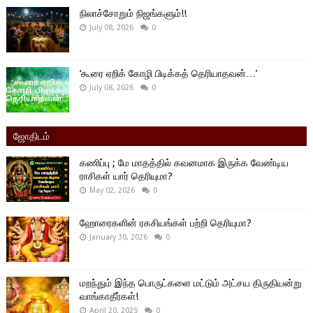
நிலாச்சோறும் நிஜங்களும்!!
July 08, 2026
0
‘கூரை ஏறிக் கோழி பிடிக்கத் தெரியாதவன்…’
July 08, 2026
0
ஜோதிடம்
கணிப்பு ; மே மாதத்தில் கவனமாக இருக்க வேண்டிய
ராசிகள் யார் தெரியுமா?
May 02, 2026
0
ஹோரைகளின் ரகசியங்கள் பற்றி தெரியுமா?
January 30, 2026
0
மறந்தும் இந்த பொருட்களை மட்டும் அட்சய திருதியன்று
வாங்காதீர்கள்!
April 20, 2025
0