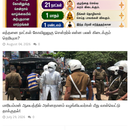
எத்தனை நாட்கள் கோவிலுலுகு சென்றர்ல் என்ன பலன் கிடைக்கும்
தெரியுமா?
August 04, 2026
0
மாரியம்மன் ஆலயத்தில் அன்னதானம் வழங்கியவர்கள் மீது வாள்வெட்டு
தாக்குதல்!
July 29, 2026
0