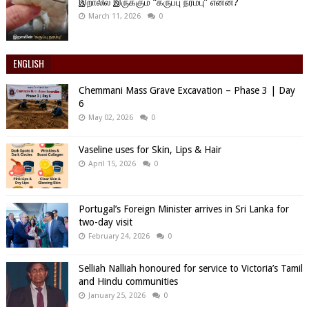
இறாலில் இருக்கும் “கருப்பு நரம்பு” என்ன?
March 11, 2026
0
ENGLISH
Chemmani Mass Grave Excavation – Phase 3 | Day
6
May 02, 2026
0
Vaseline uses for Skin, Lips & Hair
April 15, 2026
0
Portugal’s Foreign Minister arrives in Sri Lanka for
two-day visit
February 24, 2026
0
Selliah Nalliah honoured for service to Victoria’s Tamil
and Hindu communities
January 25, 2026
0