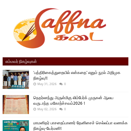
எம்மவர் நிகழ்வுகள்
'பத்திரிகைத்துறையில் என்கதை’ எனும் நூல் அறிமுக
நிகழ்வு!!
May 31, 2026
0
நெதர்லாந்து அருள்மிகு லிம்பேர்க் முருகன் ஆலய
வருடாந்த மகோற்ச்சவம்2026 !
May 02, 2026
0
மாமனிதர் பாசறைப்பாணர் தேனிசைச் செல்லப்பா வணக்க
நிகழ்வு-யேர்மனி!