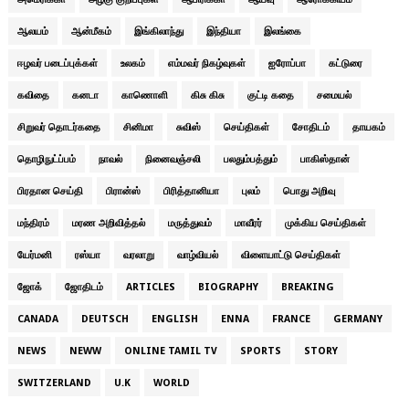
ஆலயம்
ஆன்மீகம்
இங்கிலாந்து
இந்தியா
இலங்கை
ஈழவர் படைப்புக்கள்
உலகம்
எம்மவர் நிகழ்வுகள்
ஐரோப்பா
கட்டுரை
கவிதை
கனடா
காணொளி
கிசு கிசு
குட்டி கதை
சமையல்
சிறுவர் தொடர்கதை
சினிமா
சுவிஸ்
செய்திகள்
சோதிடம்
தாயகம்
தொழிநுட்ப்பம்
நாவல்
நினைவஞ்சலி
பலதும்பத்தும்
பாகிஸ்தான்
பிரதான செய்தி
பிரான்ஸ்
பிரித்தானியா
புலம்
பொது அறிவு
மந்திரம்
மரண அறிவித்தல்
மருத்துவம்
மாவீரர்
முக்கிய செய்திகள்
யேர்மனி
ரஸ்யா
வரலாறு
வாழ்வியல்
விளையாட்டு செய்திகள்
ஜோக்
ஜோதிடம்
ARTICLES
BIOGRAPHY
BREAKING
CANADA
DEUTSCH
ENGLISH
ENNA
FRANCE
GERMANY
NEWS
NEWW
ONLINE TAMIL TV
SPORTS
STORY
SWITZERLAND
U.K
WORLD