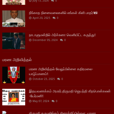
July 13, 2026
0
நீங்காத நினைவலைகளில் எங்கள் கிளி பாதர்!📸
April 20, 2025
0
நாடாளுமன்றில் அர்ச்சுனா வெளியிட்ட கருத்து!
December 05, 2024
0
மரண அறிவித்தல்
மரண அறிவித்தல் வேலுப்பிள்ளை கதிரமலை-
யாழ்ப்பாணம்!
October 23, 2025
0
இதயவணக்கம் அமரர்.திருமதி ஜெயந்தி கீதபொன்கலன்
-யேர்மனி!
May 07, 2024
0
திருமதி தருமலிங்கம் சினாச்சிப்பிள்ளை -மரண