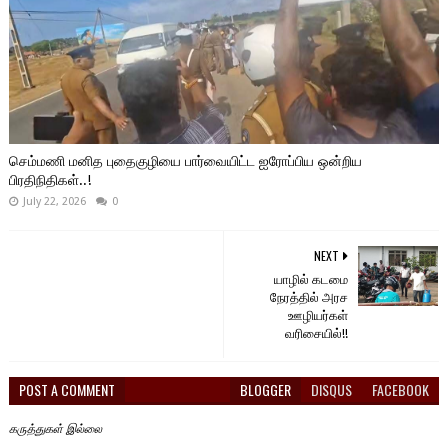
செம்மணி மனித புதைகுழியை பார்வையிட்ட ஐரோப்பிய ஒன்றிய
பிரதிநிதிகள்..!
July 22, 2026
0
NEXT
யாழில் கடமை
நேரத்தில் அரச
ஊழியர்கள்
வரிசையில்!!
POST A COMMENT
BLOGGER
DISQUS
FACEBOOK
கருத்துகள் இல்லை