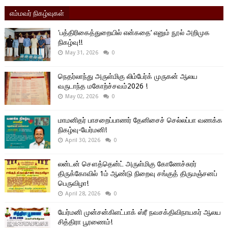
எம்மவர் நிகழ்வுகள்
'பத்திரிகைத்துறையில் என்கதை’ எனும் நூல் அறிமுக
நிகழ்வு!!
May 31, 2026
0
நெதர்லாந்து அருள்மிகு லிம்பேர்க் முருகன் ஆலய
வருடாந்த மகோற்ச்சவம்2026 !
May 02, 2026
0
மாமனிதர் பாசறைப்பாணர் தேனிசைச் செல்லப்பா வணக்க
நிகழ்வு-யேர்மனி!
April 30, 2026
0
லன்டன் சௌத்தென்ட் அருள்மிகு கோணேச்சுரர்
திருக்கோவில் 1ம் ஆண்டு நிறைவு சங்குத் திருமஞ்சனப்
பெருவிழா!
April 28, 2026
0
யேர்மனி முன்சன்கிளட்பாக் ஸ்ரீ நவசக்திவிநாயகர் ஆலய
சித்திரா பூரணைம்!