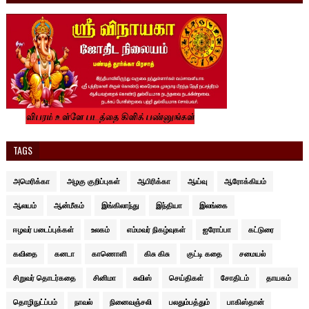
TAGS
அமெரிக்கா
அழகு குறிப்புகள்
ஆபிரிக்கா
ஆய்வு
ஆரோக்கியம்
ஆலயம்
ஆன்மீகம்
இங்கிலாந்து
இந்தியா
இலங்கை
ஈழவர் படைப்புக்கள்
உலகம்
எம்மவர் நிகழ்வுகள்
ஐரோப்பா
கட்டுரை
கவிதை
கனடா
காணொளி
கிசு கிசு
குட்டி கதை
சமையல்
சிறுவர் தொடர்கதை
சினிமா
சுவிஸ்
செய்திகள்
சோதிடம்
தாயகம்
தொழிநுட்ப்பம்
நாவல்
நினைவஞ்சலி
பலதும்பத்தும்
பாகிஸ்தான்