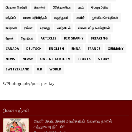
பிரதான செய்தி
பிரான்ஸ்
பிரித்தானியா
புலம்
பொது அறிவு
மந்திரம்
மரண அறிவித்தல்
மருத்துவம்
மாவீரர்
முக்கிய செய்திகள்
யேர்மனி
ரஸ்யா
வரலாறு
வாழ்வியல்
விளையாட்டு செய்திகள்
ஜோக்
ஜோதிடம்
ARTICLES
BIOGRAPHY
BREAKING
CANADA
DEUTSCH
ENGLISH
ENNA
FRANCE
GERMANY
NEWS
NEWW
ONLINE TAMIL TV
SPORTS
STORY
SWITZERLAND
U.K
WORLD
3/Photography/post-per-tag
நினைவஞ்சலி
அமரர் தேவி சோதி அவர்களின் நினைவு நாளில்
சத்துணவு திட்டம்!!