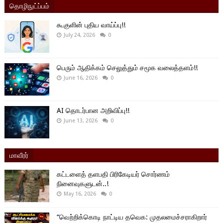
தொழிநுட்ப்பம்
கூகுளின் புதிய வாய்ப்பு!!
July 24, 2026
0
பெரும் ஆதிக்கம் செலுத்தும் சமூக வலைத்தளம்!!
June 16, 2026
0
AI தொடர்பான அறிவிப்பு!!
June 13, 2026
0
மாவீரர்
கட்டளைத் தளபதி பிரிகேடியர் சொர்ணம்
நினைவுகளுடன்..!
May 16, 2026
0
“வெற்றிக்கொடி நாட்டிய தவெக: முதலமைச்சராகிறார்