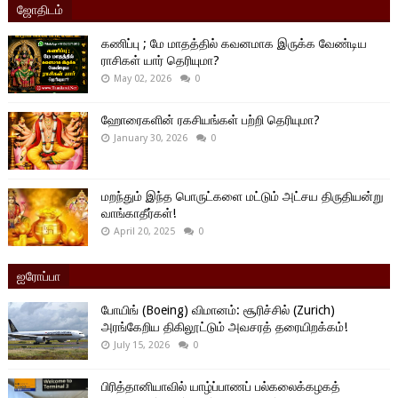
ஜோதிடம்
கணிப்பு ; மே மாதத்தில் கவனமாக இருக்க வேண்டிய
ராசிகள் யார் தெரியுமா?
May 02, 2026
0
ஹோரைகளின் ரகசியங்கள் பற்றி தெரியுமா?
January 30, 2026
0
மறந்தும் இந்த பொருட்களை மட்டும் அட்சய திருதியன்று
வாங்காதீர்கள்!
April 20, 2025
0
ஐரோப்பா
போயிங் (Boeing) விமானம்: சூரிச்சில் (Zurich)
அரங்கேறிய திகிலூட்டும் அவசரத் தரையிறக்கம்!
July 15, 2026
0
பிரித்தானியாவில் யாழ்ப்பாணப் பல்கலைக்கழகத்