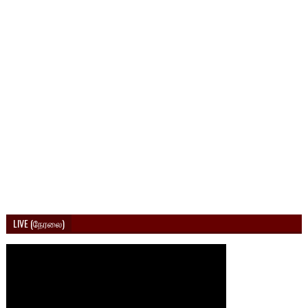
LIVE (நேரலை)