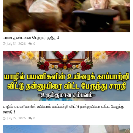
மரண தண்டனை பெற்றார் பூஜித!!
July 31, 2026
0
யாழில் பயணிகளின் உயிரைக் காப்பாற்றி விட்டு தன்னுயிரை விட்ட பேருந்து
சாரதி.!
July 22, 2026
0