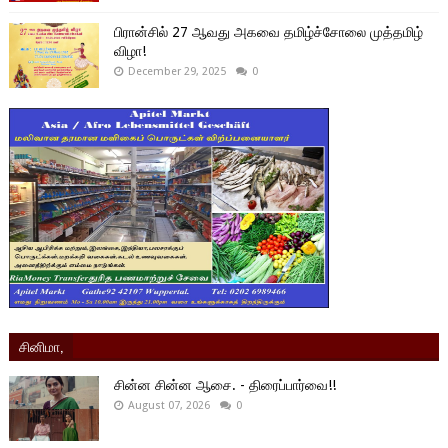
பிரான்சில் 27 ஆவது அகவை தமிழ்ச்சோலை முத்தமிழ்
விழா!
December 29, 2025
0
சினிமா,
சின்ன சின்ன ஆசை. - திரைப்பார்வை!!
August 07, 2026
0