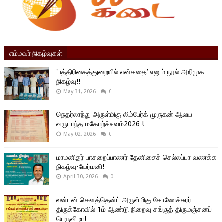
எம்மவர் நிகழ்வுகள்
'பத்திரிகைத்துறையில் என்கதை’ எனும் நூல் அறிமுக
நிகழ்வு!!
May 31, 2026
0
நெதர்லாந்து அருள்மிகு லிம்பேர்க் முருகன் ஆலய
வருடாந்த மகோற்ச்சவம்2026 !
May 02, 2026
0
மாமனிதர் பாசறைப்பாணர் தேனிசைச் செல்லப்பா வணக்க
நிகழ்வு-யேர்மனி!
April 30, 2026
0
லன்டன் சௌத்தென்ட் அருள்மிகு கோணேச்சுரர்
திருக்கோவில் 1ம் ஆண்டு நிறைவு சங்குத் திருமஞ்சனப்
பெருவிழா!