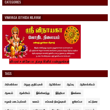
CATEGORIES
VINAYAGA JOTHIDA NILAYAM
TAGS
அமெரிக்கா
அழகு குறிப்புகள்
ஆபிரிக்கா
ஆய்வு
ஆரோக்கியம்
ஆலயம்
ஆன்மீகம்
இங்கிலாந்து
இந்தியா
இலங்கை
ஈழவர் படைப்புக்கள்
உலகம்
எம்மவர் நிகழ்வுகள்
ஐரோப்பா
கட்டுரை