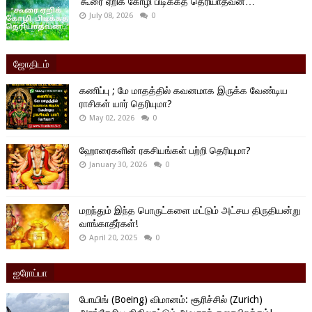
‘கூரை ஏறிக் கோழி பிடிக்கத் தெரியாதவன்…’
July 08, 2026
0
ஜோதிடம்
கணிப்பு ; மே மாதத்தில் கவனமாக இருக்க வேண்டிய
ராசிகள் யார் தெரியுமா?
May 02, 2026
0
ஹோரைகளின் ரகசியங்கள் பற்றி தெரியுமா?
January 30, 2026
0
மறந்தும் இந்த பொருட்களை மட்டும் அட்சய திருதியன்று
வாங்காதீர்கள்!
April 20, 2025
0
ஐரோப்பா
போயிங் (Boeing) விமானம்: சூரிச்சில் (Zurich)