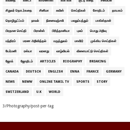
கவிதை
கனடா
காணொளி
கிசு கிசு
குட்டி கதை
சமையல்
சிறுவர் தொடர்கதை
சினிமா
சுவிஸ்
செய்திகள்
சோதிடம்
தாயகம்
தொழிநுட்ப்பம்
நாவல்
நினைவஞ்சலி
பலதும்பத்தும்
பாகிஸ்தான்
பிரதான செய்தி
பிரான்ஸ்
பிரித்தானியா
புலம்
பொது அறிவு
மந்திரம்
மரண அறிவித்தல்
மருத்துவம்
மாவீரர்
முக்கிய செய்திகள்
யேர்மனி
ரஸ்யா
வரலாறு
வாழ்வியல்
விளையாட்டு செய்திகள்
ஜோக்
ஜோதிடம்
ARTICLES
BIOGRAPHY
BREAKING
CANADA
DEUTSCH
ENGLISH
ENNA
FRANCE
GERMANY
NEWS
NEWW
ONLINE TAMIL TV
SPORTS
STORY
SWITZERLAND
U.K
WORLD
3/Photography/post-per-tag