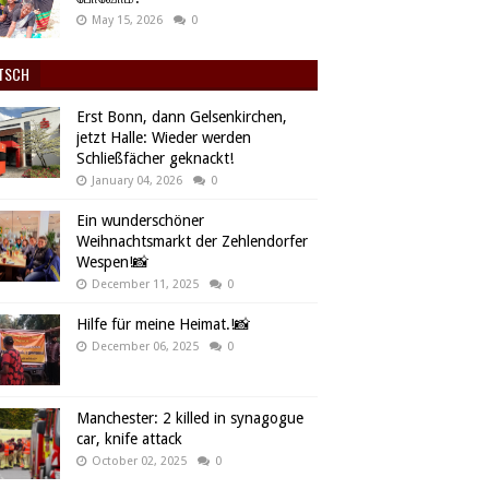
May 15, 2026
0
TSCH
Erst Bonn, dann Gelsenkirchen,
jetzt Halle: Wieder werden
Schließfächer geknackt!
January 04, 2026
0
Ein wunderschöner
Weihnachtsmarkt der Zehlendorfer
Wespen!📸
December 11, 2025
0
Hilfe für meine Heimat.!📸
December 06, 2025
0
Manchester: 2 killed in synagogue
car, knife attack
October 02, 2025
0