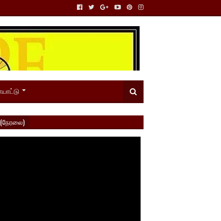
யாட்டு
 (நேரலை)