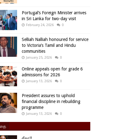
Portugal’s Foreign Minister arrives
in Sri Lanka for two-day visit
February 24, 2026
0
Selliah Nalliah honoured for service
to Victoria’s Tamil and Hindu
communities
January 25, 2026
0
Online appeals open for grade 6
admissions for 2026
January 13, 2026
0
President assures to uphold
financial discipline in rebuilding
programme
January 13, 2026
0
ிதை
சீதா!!