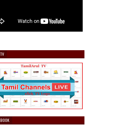
 TV
EBOOK