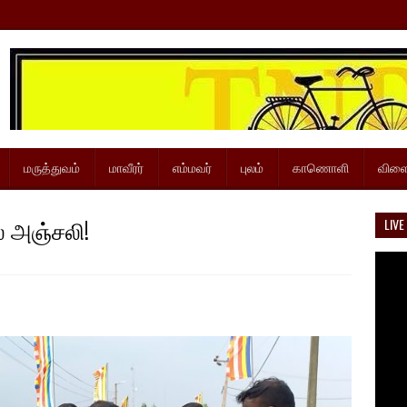
மருத்துவம்
மாவீரர்
எம்மவர்
புலம்
காணொளி
விளை
ல் அஞ்சலி!
LIVE