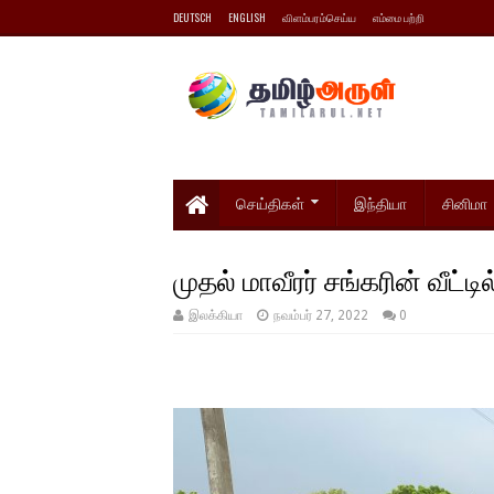
DEUTSCH
ENGLISH
விளம்பரம்செய்ய
எம்மை பற்றி
செய்திகள்
இந்தியா
சினிமா
முதல் மாவீரர் சங்கரின் வீட்டி
இலக்கியா
நவம்பர் 27, 2022
0