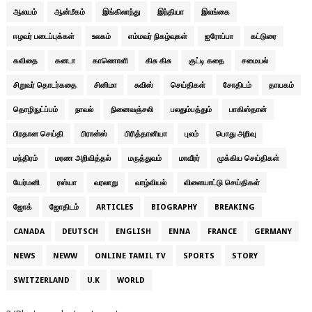
ஆலயம்
ஆன்மீகம்
இங்கிலாந்து
இந்தியா
இலங்கை
ஈழவர் படைப்புக்கள்
உலகம்
எம்மவர் நிகழ்வுகள்
ஐரோப்பா
கட்டுரை
கவிதை
கனடா
காணொளி
கிசு கிசு
குட்டி கதை
சமையல்
சிறுவர் தொடர்கதை
சினிமா
சுவிஸ்
செய்திகள்
சோதிடம்
தாயகம்
தொழிநுட்ப்பம்
நாவல்
நினைவஞ்சலி
பலதும்பத்தும்
பாகிஸ்தான்
பிரதான செய்தி
பிரான்ஸ்
பிரித்தானியா
புலம்
பொது அறிவு
மந்திரம்
மரண அறிவித்தல்
மருத்துவம்
மாவீரர்
முக்கிய செய்திகள்
யேர்மனி
ரஸ்யா
வரலாறு
வாழ்வியல்
விளையாட்டு செய்திகள்
ஜோக்
ஜோதிடம்
ARTICLES
BIOGRAPHY
BREAKING
CANADA
DEUTSCH
ENGLISH
ENNA
FRANCE
GERMANY
NEWS
NEWW
ONLINE TAMIL TV
SPORTS
STORY
SWITZERLAND
U.K
WORLD