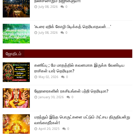
நிலாச்சோறும் நிஜங்களும்!!
July 08, 2026
0
‘கூரை ஏறிக் கோழி பிடிக்கத் தெரியாதவன்…’
July 08, 2026
0
ஜோதிடம்
கணிப்பு ; மே மாதத்தில் கவனமாக இருக்க வேண்டிய
ராசிகள் யார் தெரியுமா?
May 02, 2026
0
ஹோரைகளின் ரகசியங்கள் பற்றி தெரியுமா?
January 30, 2026
0
மறந்தும் இந்த பொருட்களை மட்டும் அட்சய திருதியன்று
வாங்காதீர்கள்!
April 20, 2025
0