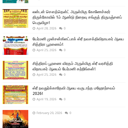
லன்டன் சௌத்தென்ட் அருள்மிகு கோணேச்சுரர்
திருக்கோவில் 1ம் ஆண்டு நிறைவு சங்குத் திருமஞ்சனப்
பெருவிழா!
April 28, 2026
0
யேர்மனி முன்சன்கிளட்பாக் ஸ்ரீ நவசக்திவிநாயகர் ஆலய
சித்திரா பூரணைம்!
April 25, 2026
0
சித்திராப் பூரணை விரதம் அருள்மிகு ஸ்ரீ வரசித்தி
விநாயகர் ஆலயம் யேர்மனி கற்றிங்கன்!
April 25, 2026
0
ஸ்ரீ நவதுர்க்காதேவி ஆலய வருடாந்த மஹோற்சவம்
2026!
April 19, 2026
0
February 20, 2026
0