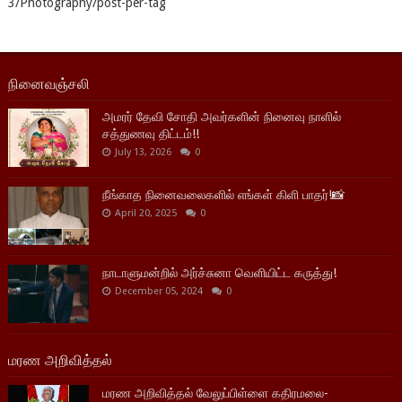
3/Photography/post-per-tag
நினைவஞ்சலி
அமரர் தேவி சோதி அவர்களின் நினைவு நாளில்
சத்துணவு திட்டம்!!
July 13, 2026
0
நீங்காத நினைவலைகளில் எங்கள் கிளி பாதர்!📸
April 20, 2025
0
நாடாளுமன்றில் அர்ச்சுனா வெளியிட்ட கருத்து!
December 05, 2024
0
மரண அறிவித்தல்
மரண அறிவித்தல் வேலுப்பிள்ளை கதிரமலை-