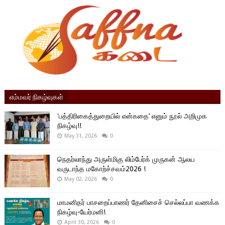
எம்மவர் நிகழ்வுகள்
'பத்திரிகைத்துறையில் என்கதை’ எனும் நூல் அறிமுக
நிகழ்வு!!
May 31, 2026
0
நெதர்லாந்து அருள்மிகு லிம்பேர்க் முருகன் ஆலய
வருடாந்த மகோற்ச்சவம்2026 !
May 02, 2026
0
மாமனிதர் பாசறைப்பாணர் தேனிசைச் செல்லப்பா வணக்க
நிகழ்வு-யேர்மனி!
April 30, 2026
0