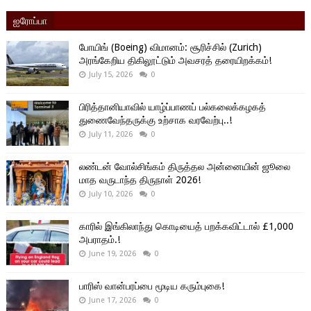
ஐரோப்பா
போயிங் (Boeing) விமானம்: சூரிச்சில் (Zurich)
அரங்கேறிய திகிலூட்டும் அவசரத் தரையிறக்கம்!
July 15, 2026
0
பிரித்தானியாவில் யாழ்ப்பாணப் பல்கலைக்கழகத்
துணைவேந்தருக்கு உற்சாக வரவேற்பு..!
July 11, 2026
0
லண்டன் வோல்சிங்கம் திருத்தல அன்னையின் ஜூலை
மாத வருடாந்த திருநாள் 2026!
July 10, 2026
0
காரில் இங்கிலாந்து கொடியைத் பறக்கவிட்டால் £1,000
அபராதம்.!
June 19, 2026
0
பாரிஸ் வான்பரப்பை மூடிய கரும்புகை!
June 17, 2026
0