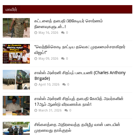
மாவீரர்
கட்டளைத் தளபதி பிரிகேடியர் சொர்ணம்
நினைவுகளுடன்..!
May 16, 2026
0
“வெற்றிக்கொடி நாட்டிய தவெக: முதலமைச்சராகிறார்
விஜய்!”
May 09, 2026
0
சாள்ஸ் அன்ரனி சிறப்புப் படையணி (Charles Anthony
Brigade)
April 10, 2026
0
சாள்ஸ் அன்ரனி சிறப்புத் தளபதி கோபித் அவர்களின்
17ஆம் ஆண்டு வீரவணக்க நாள்!
March 31, 2026
0
சிங்களத்தை அதிரவைத்த தமிழீழ வான் படையின்
முதலாவது தாக்குதல்