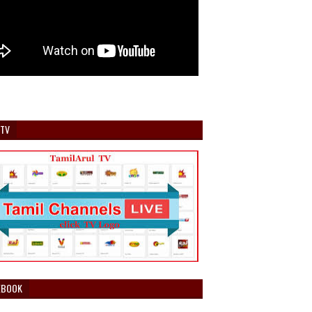
 TV
EBOOK