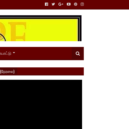
யாட்டு
 (நேரலை)