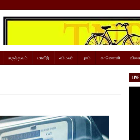
மருத்துவம்
மாவீரர்
எம்மவர்
புலம்
காணொளி
விளை
LIVE