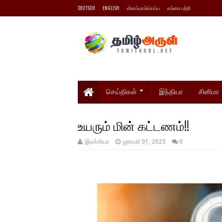
DEUTSCH
ENGLISH
விளம்பரம்செய்ய
எம்மை பற்றி
செய்திகள்
இந்தியா
சினிமா
உயரும் மின் கட்டணம்!!
இலக்கியா
ஜனவரி 01, 2023
0