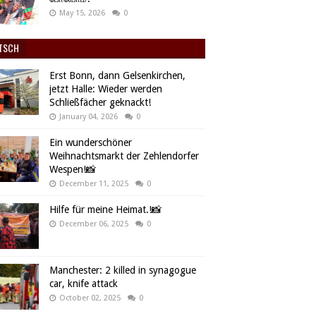
May 15, 2026
0
TSCH
Erst Bonn, dann Gelsenkirchen,
jetzt Halle: Wieder werden
Schließfächer geknackt!
January 04, 2026
0
Ein wunderschöner
Weihnachtsmarkt der Zehlendorfer
Wespen!📸
December 11, 2025
0
Hilfe für meine Heimat.!📸
December 06, 2025
0
Manchester: 2 killed in synagogue
car, knife attack
October 02, 2025
0