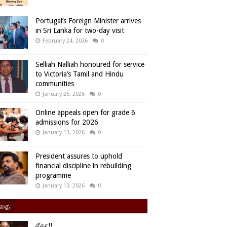
Portugal’s Foreign Minister arrives
in Sri Lanka for two-day visit
February 24, 2026
0
Selliah Nalliah honoured for service
to Victoria’s Tamil and Hindu
communities
January 25, 2026
0
Online appeals open for grade 6
admissions for 2026
January 13, 2026
0
President assures to uphold
financial discipline in rebuilding
programme
January 13, 2026
0
ிதை
சீதா!!