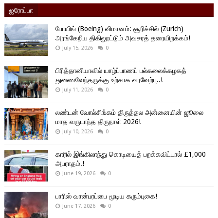
ஐரோப்பா
போயிங் (Boeing) விமானம்: சூரிச்சில் (Zurich)
அரங்கேறிய திகிலூட்டும் அவசரத் தரையிறக்கம்!
July 15, 2026
0
பிரித்தானியாவில் யாழ்ப்பாணப் பல்கலைக்கழகத்
துணைவேந்தருக்கு உற்சாக வரவேற்பு..!
July 11, 2026
0
லண்டன் வோல்சிங்கம் திருத்தல அன்னையின் ஜூலை
மாத வருடாந்த திருநாள் 2026!
July 10, 2026
0
காரில் இங்கிலாந்து கொடியைத் பறக்கவிட்டால் £1,000
அபராதம்.!
June 19, 2026
0
பாரிஸ் வான்பரப்பை மூடிய கரும்புகை!
June 17, 2026
0