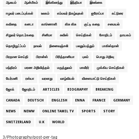
ஆலயம்
ஆன்மீகம்
இங்கிலாந்து
இந்தியா
இலங்கை
ஈழவர் படைப்புக்கள்
உலகம்
எம்மவர் நிகழ்வுகள்
ஐரோப்பா
கட்டுரை
கவிதை
கனடா
காணொளி
கிசு கிசு
குட்டி கதை
சமையல்
சிறுவர் தொடர்கதை
சினிமா
சுவிஸ்
செய்திகள்
சோதிடம்
தாயகம்
தொழிநுட்ப்பம்
நாவல்
நினைவஞ்சலி
பலதும்பத்தும்
பாகிஸ்தான்
பிரதான செய்தி
பிரான்ஸ்
பிரித்தானியா
புலம்
பொது அறிவு
மந்திரம்
மரண அறிவித்தல்
மருத்துவம்
மாவீரர்
முக்கிய செய்திகள்
யேர்மனி
ரஸ்யா
வரலாறு
வாழ்வியல்
விளையாட்டு செய்திகள்
ஜோக்
ஜோதிடம்
ARTICLES
BIOGRAPHY
BREAKING
CANADA
DEUTSCH
ENGLISH
ENNA
FRANCE
GERMANY
NEWS
NEWW
ONLINE TAMIL TV
SPORTS
STORY
SWITZERLAND
U.K
WORLD
3/Photography/post-per-tag