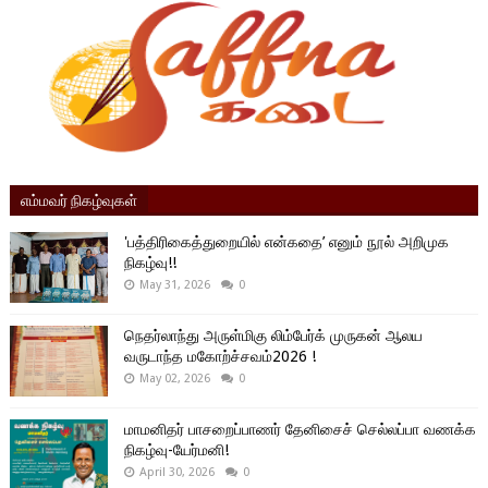
எம்மவர் நிகழ்வுகள்
'பத்திரிகைத்துறையில் என்கதை’ எனும் நூல் அறிமுக
நிகழ்வு!!
May 31, 2026
0
நெதர்லாந்து அருள்மிகு லிம்பேர்க் முருகன் ஆலய
வருடாந்த மகோற்ச்சவம்2026 !
May 02, 2026
0
மாமனிதர் பாசறைப்பாணர் தேனிசைச் செல்லப்பா வணக்க
நிகழ்வு-யேர்மனி!
April 30, 2026
0