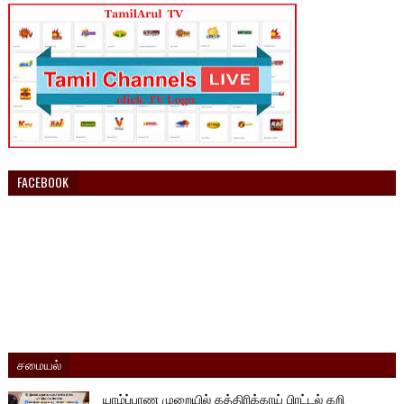
FACEBOOK
சமையல்
யாழ்ப்பாண முறையில் கத்திரிக்காய் பிரட்டல் கறி