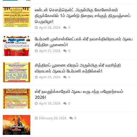
லன்டன் சௌத்தென்ட் அருள்மிகு கோணேச்சுரர்
திருக்கோவில் 1ம் ஆண்டு நிறைவு சங்குத் திருமஞ்சனப்
பெருவிழா!
April 28, 2026
0
யேர்மனி முன்சன்கிளட்பாக் ஸ்ரீ நவசக்திவிநாயகர் ஆலய
சித்திரா பூரணைம்!
April 25, 2026
0
சித்திராப் பூரணை விரதம் அருள்மிகு ஸ்ரீ வரசித்தி
விநாயகர் ஆலயம் யேர்மனி கற்றிங்கன்!
April 25, 2026
0
ஸ்ரீ நவதுர்க்காதேவி ஆலய வருடாந்த மஹோற்சவம்
2026!
April 19, 2026
0
February 20, 2026
0