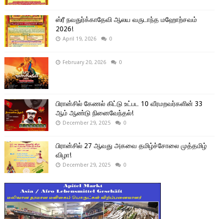
ஸ்ரீ நவதுர்க்காதேவி ஆலய வருடாந்த மஹோற்சவம்
2026!
April 19, 2026
0
February 20, 2026
0
பிரான்சில் கேணல் கிட்டு உட்பட 10 வீரமறவர்களின் 33
ஆம் ஆண்டு நினைவேந்தல்!
December 29, 2025
0
பிரான்சில் 27 ஆவது அகவை தமிழ்ச்சோலை முத்தமிழ்
விழா!
December 29, 2025
0