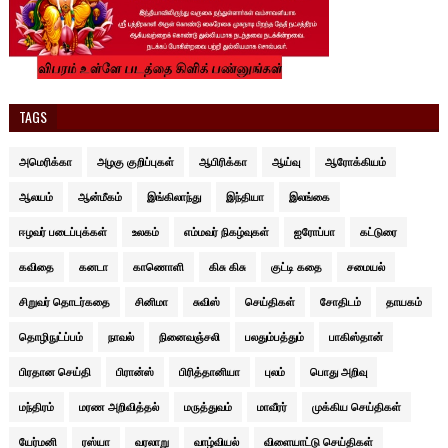
TAGS
அமெரிக்கா
அழகு குறிப்புகள்
ஆபிரிக்கா
ஆய்வு
ஆரோக்கியம்
ஆலயம்
ஆன்மீகம்
இங்கிலாந்து
இந்தியா
இலங்கை
ஈழவர் படைப்புக்கள்
உலகம்
எம்மவர் நிகழ்வுகள்
ஐரோப்பா
கட்டுரை
கவிதை
கனடா
காணொளி
கிசு கிசு
குட்டி கதை
சமையல்
சிறுவர் தொடர்கதை
சினிமா
சுவிஸ்
செய்திகள்
சோதிடம்
தாயகம்
தொழிநுட்ப்பம்
நாவல்
நினைவஞ்சலி
பலதும்பத்தும்
பாகிஸ்தான்
பிரதான செய்தி
பிரான்ஸ்
பிரித்தானியா
புலம்
பொது அறிவு
மந்திரம்
மரண அறிவித்தல்
மருத்துவம்
மாவீரர்
முக்கிய செய்திகள்
யேர்மனி
ரஸ்யா
வரலாறு
வாழ்வியல்
விளையாட்டு செய்திகள்