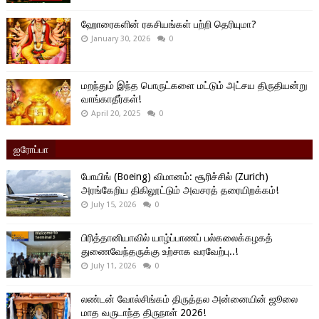
ஹோரைகளின் ரகசியங்கள் பற்றி தெரியுமா?
January 30, 2026
0
மறந்தும் இந்த பொருட்களை மட்டும் அட்சய திருதியன்று
வாங்காதீர்கள்!
April 20, 2025
0
ஐரோப்பா
போயிங் (Boeing) விமானம்: சூரிச்சில் (Zurich)
அரங்கேறிய திகிலூட்டும் அவசரத் தரையிறக்கம்!
July 15, 2026
0
பிரித்தானியாவில் யாழ்ப்பாணப் பல்கலைக்கழகத்
துணைவேந்தருக்கு உற்சாக வரவேற்பு..!
July 11, 2026
0
லண்டன் வோல்சிங்கம் திருத்தல அன்னையின் ஜூலை
மாத வருடாந்த திருநாள் 2026!