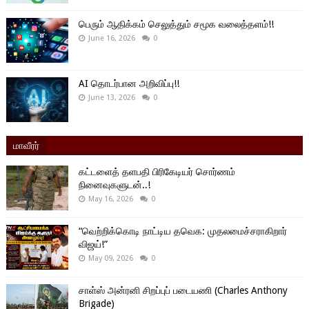
பெரும் ஆதிக்கம் செலுத்தும் சமூக வலைத்தளம்!!
June 16, 2026
0
AI தொடர்பான அறிவிப்பு!!
June 13, 2026
0
மாவீரர்
கட்டளைத் தளபதி பிரிகேடியர் சொர்ணம்
நினைவுகளுடன்..!
May 16, 2026
0
“வெற்றிக்கொடி நாட்டிய தவெக: முதலமைச்சராகிறார்
விஜய்!”
May 09, 2026
0
சாள்ஸ் அன்ரனி சிறப்புப் படையணி (Charles Anthony
Brigade)