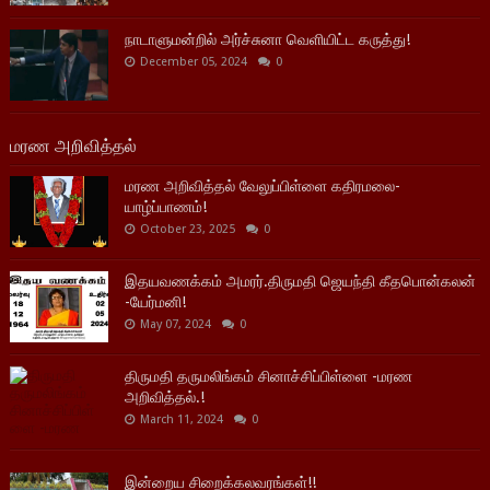
நாடாளுமன்றில் அர்ச்சுனா வெளியிட்ட கருத்து!
December 05, 2024
0
மரண அறிவித்தல்
மரண அறிவித்தல் வேலுப்பிள்ளை கதிரமலை-
யாழ்ப்பாணம்!
October 23, 2025
0
இதயவணக்கம் அமரர்.திருமதி ஜெயந்தி கீதபொன்கலன்
-யேர்மனி!
May 07, 2024
0
திருமதி தருமலிங்கம் சினாச்சிப்பிள்ளை -மரண
அறிவித்தல்.!
March 11, 2024
0
இன்றைய சிறைக்கலவரங்கள்!!