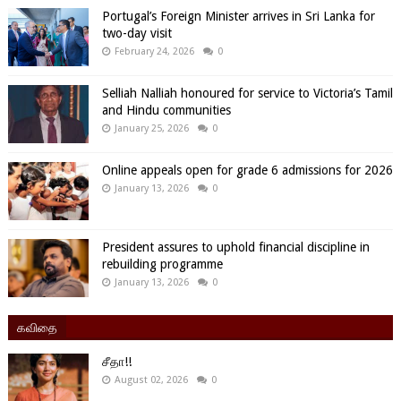
Portugal’s Foreign Minister arrives in Sri Lanka for
two-day visit
February 24, 2026
0
Selliah Nalliah honoured for service to Victoria’s Tamil
and Hindu communities
January 25, 2026
0
Online appeals open for grade 6 admissions for 2026
January 13, 2026
0
President assures to uphold financial discipline in
rebuilding programme
January 13, 2026
0
கவிதை
சீதா!!
August 02, 2026
0