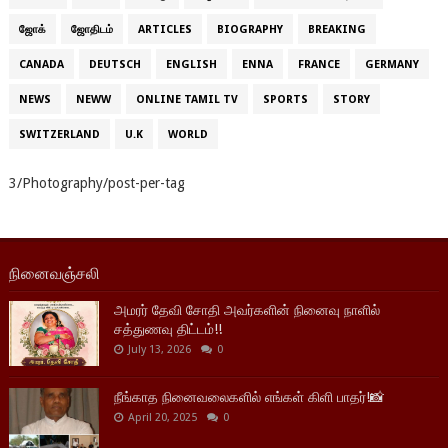
ஜோக்
ஜோதிடம்
ARTICLES
BIOGRAPHY
BREAKING
CANADA
DEUTSCH
ENGLISH
ENNA
FRANCE
GERMANY
NEWS
NEWW
ONLINE TAMIL TV
SPORTS
STORY
SWITZERLAND
U.K
WORLD
3/Photography/post-per-tag
நினைவஞ்சலி
அமரர் தேவி சோதி அவர்களின் நினைவு நாளில்
சத்துணவு திட்டம்!!
July 13, 2026
0
நீங்காத நினைவலைகளில் எங்கள் கிளி பாதர்!📸
April 20, 2025
0