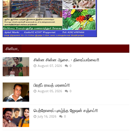
சினிமா,
சின்ன சின்ன ஆசை. - திரைப்பார்வை!!
August 07, 2026
0
பிரதீப் ராவத் மரணம்!!
August 05, 2026
0
பெற்றோரைப் புகழ்ந்த ஜேஷன் சஞ்சய்!!
July 16, 2026
0