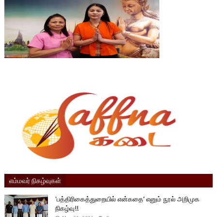
எம்மவர் நிகழ்வுகள்
'பத்திரிகைத்துறையில் என்கதை’ எனும் நூல் அறிமுக
நிகழ்வு!!