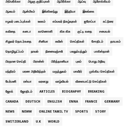
அமெரிக்கா
அழகு குறிப்புகள்
ஆபிரிக்கா
ஆய்வு
ஆரோக்கியம்
ஆலயம்
ஆன்மீகம்
இங்கிலாந்து
இந்தியா
இலங்கை
ஈழவர் படைப்புக்கள்
உலகம்
எம்மவர் நிகழ்வுகள்
ஐரோப்பா
கட்டுரை
கவிதை
கனடா
காணொளி
கிசு கிசு
குட்டி கதை
சமையல்
சிறுவர் தொடர்கதை
சினிமா
சுவிஸ்
செய்திகள்
சோதிடம்
தாயகம்
தொழிநுட்ப்பம்
நாவல்
நினைவஞ்சலி
பலதும்பத்தும்
பாகிஸ்தான்
பிரதான செய்தி
பிரான்ஸ்
பிரித்தானியா
புலம்
பொது அறிவு
மந்திரம்
மரண அறிவித்தல்
மருத்துவம்
மாவீரர்
முக்கிய செய்திகள்
யேர்மனி
ரஸ்யா
வரலாறு
வாழ்வியல்
விளையாட்டு செய்திகள்
ஜோக்
ஜோதிடம்
ARTICLES
BIOGRAPHY
BREAKING
CANADA
DEUTSCH
ENGLISH
ENNA
FRANCE
GERMANY
NEWS
NEWW
ONLINE TAMIL TV
SPORTS
STORY
SWITZERLAND
U.K
WORLD