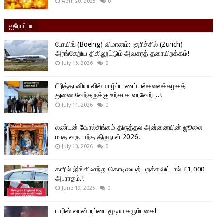
April 20, 2025
0
ஐரோப்பா
போயிங் (Boeing) விமானம்: சூரிச்சில் (Zurich)
அரங்கேறிய திகிலூட்டும் அவசரத் தரையிறக்கம்!
July 15, 2026
0
பிரித்தானியாவில் யாழ்ப்பாணப் பல்கலைக்கழகத்
துணைவேந்தருக்கு உற்சாக வரவேற்பு..!
July 11, 2026
0
லண்டன் வோல்சிங்கம் திருத்தல அன்னையின் ஜூலை
மாத வருடாந்த திருநாள் 2026!
July 10, 2026
0
காரில் இங்கிலாந்து கொடியைத் பறக்கவிட்டால் £1,000
அபராதம்.!
June 19, 2026
0
பாரிஸ் வான்பரப்பை மூடிய கரும்புகை!