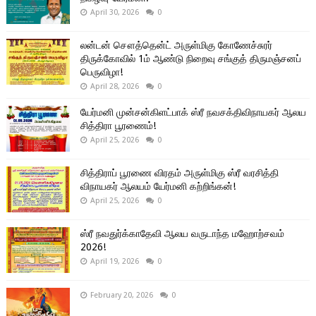
April 30, 2026
0
லன்டன் சௌத்தென்ட் அருள்மிகு கோணேச்சுரர்
திருக்கோவில் 1ம் ஆண்டு நிறைவு சங்குத் திருமஞ்சனப்
பெருவிழா!
April 28, 2026
0
யேர்மனி முன்சன்கிளட்பாக் ஸ்ரீ நவசக்திவிநாயகர் ஆலய
சித்திரா பூரணைம்!
April 25, 2026
0
சித்திராப் பூரணை விரதம் அருள்மிகு ஸ்ரீ வரசித்தி
விநாயகர் ஆலயம் யேர்மனி கற்றிங்கன்!
April 25, 2026
0
ஸ்ரீ நவதுர்க்காதேவி ஆலய வருடாந்த மஹோற்சவம்
2026!
April 19, 2026
0
February 20, 2026
0