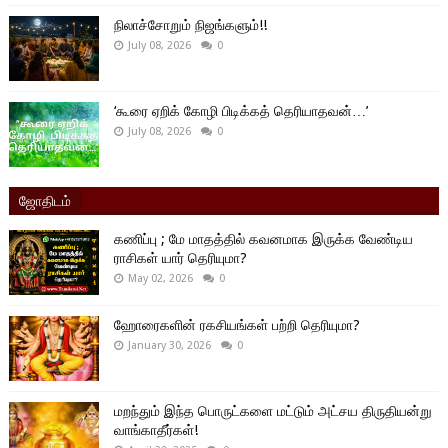
நிலாச்சோறும் நிஜங்களும்!!
July 08, 2026
0
‘கூரை ஏறிக் கோழி பிடிக்கத் தெரியாதவன்…’
July 08, 2026
0
ஜோதிடம்
கணிப்பு ; மே மாதத்தில் கவனமாக இருக்க வேண்டிய
ராசிகள் யார் தெரியுமா?
May 02, 2026
0
ஹோரைகளின் ரகசியங்கள் பற்றி தெரியுமா?
January 30, 2026
0
மறந்தும் இந்த பொருட்களை மட்டும் அட்சய திருதியன்று
வாங்காதீர்கள்!