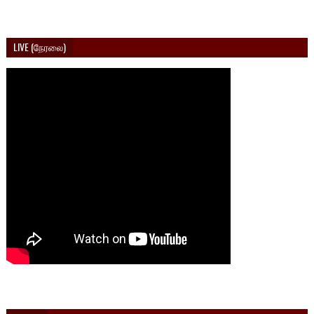
LIVE (நேரலை)