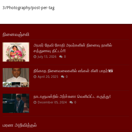
3/Photography/post-per-tag
நினைவஞ்சலி
அமரர் தேவி சோதி அவர்களின் நினைவு நாளில்
சத்துணவு திட்டம்!!
July 13, 2026
0
நீங்காத நினைவலைகளில் எங்கள் கிளி பாதர்!📸
April 20, 2025
0
நாடாளுமன்றில் அர்ச்சுனா வெளியிட்ட கருத்து!
December 05, 2024
0
மரண அறிவித்தல்