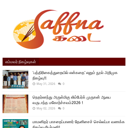
எம்மவர் நிகழ்வுகள்
'பத்திரிகைத்துறையில் என்கதை’ எனும் நூல் அறிமுக
நிகழ்வு!!
May 31, 2026
0
நெதர்லாந்து அருள்மிகு லிம்பேர்க் முருகன் ஆலய
வருடாந்த மகோற்ச்சவம்2026 !
May 02, 2026
0
மாமனிதர் பாசறைப்பாணர் தேனிசைச் செல்லப்பா வணக்க
நிகழ்வு-யேர்மனி!