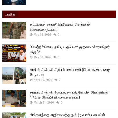
மாவீரர்
கட்டளைத் தளபதி பிரிகேடியர் சொர்ணம்
நினைவுகளுடன்..!
May 16, 2026
0
“வெற்றிக்கொடி நாட்டிய தவெக: முதலமைச்சராகிறார்
விஜய்!”
May 09, 2026
0
சாள்ஸ் அன்ரனி சிறப்புப் படையணி (Charles Anthony
Brigade)
April 10, 2026
0
சாள்ஸ் அன்ரனி சிறப்புத் தளபதி கோபித் அவர்களின்
17ஆம் ஆண்டு வீரவணக்க நாள்!
March 31, 2026
0
சிங்களத்தை அதிரவைத்த தமிழீழ வான் படையின்