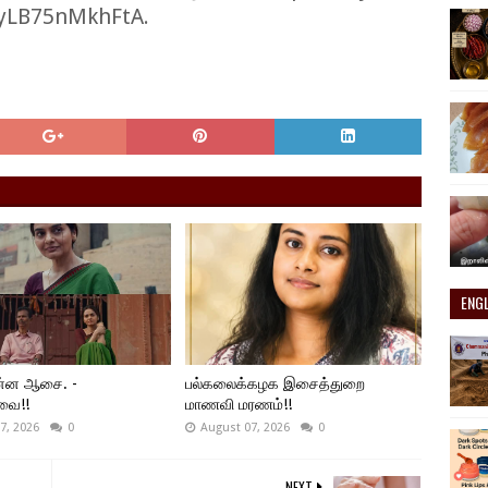
yLB75nMkhFtA.
ENG
ன்ன ஆசை. -
பல்கலைக்கழக இசைத்துறை
்வை!!
மாணவி மரணம்!!
7, 2026
0
August 07, 2026
0
NEXT