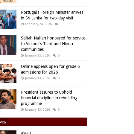
Portugal’s Foreign Minister arrives
in Sri Lanka for two-day visit
February 24, 2026
0
Selliah Nalliah honoured for service
to Victoria’s Tamil and Hindu
communities
January 25, 2026
0
Online appeals open for grade 6
admissions for 2026
January 13, 2026
0
President assures to uphold
financial discipline in rebuilding
programme
January 13, 2026
0
ிதை
சீதா!!