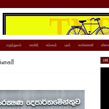
மருத்துவம்
மாவீரர்
எம்மவர்
புலம்
காணொளி
விளை
க்கை!!
LIVE