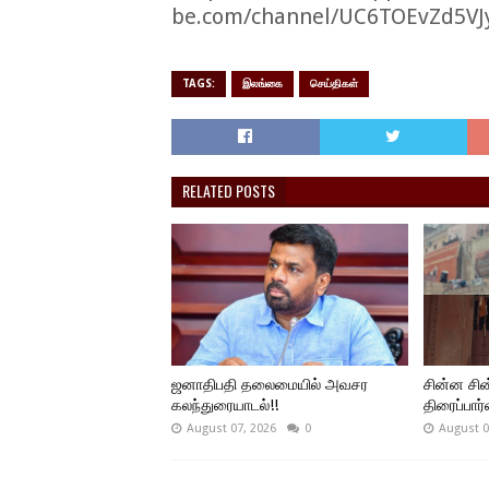
be.com/channel/UC6TOEvZd5VJ
TAGS:
இலங்கை
செய்திகள்
RELATED POSTS
ஜனாதிபதி தலைமையில் அவசர
சின்ன சி
கலந்துரையாடல்!!
திரைப்பார
August 07, 2026
0
August 0