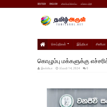
DEUTSCH
ENGLISH
விளம்பரம்செய்ய
எம்மை பற்றி
செய்திகள்
இந்தியா
சினிமா
கொழும்பு மக்களுக்கு எச்சரி
இலக்கியா
பிப்ரவரி 14, 2024
0