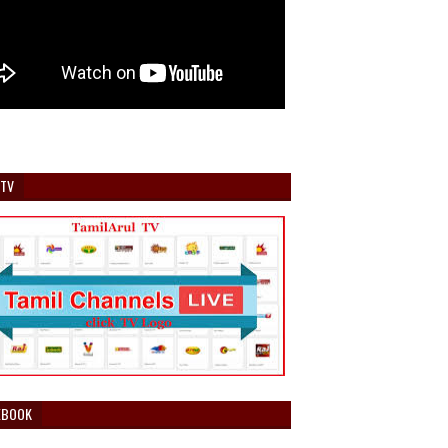
 TV
EBOOK