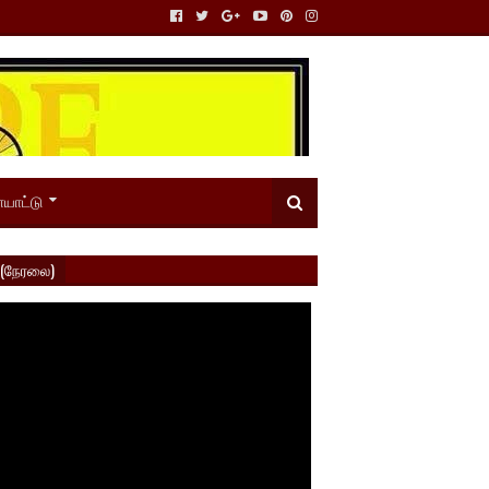
யாட்டு
 (நேரலை)