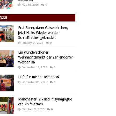
May 15, 2026
0
TSCH
Erst Bonn, dann Gelsenkirchen,
jetzt Halle: Wieder werden
Schließfächer geknackt!
January 04, 2026
0
Ein wunderschöner
Weihnachtsmarkt der Zehlendorfer
Wespen!📸
December 11, 2025
0
Hilfe für meine Heimat.!📸
December 06, 2025
0
Manchester: 2 killed in synagogue
car, knife attack
October 02, 2025
0