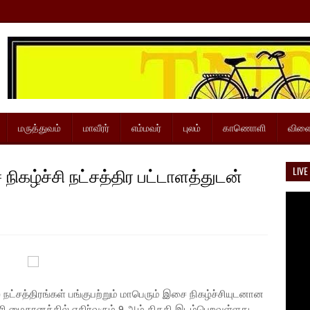
மருத்துவம்
மாவீரர்
எம்மவர்
புலம்
காணொளி
விளை
கழ்ச்சி நட்சத்திர பட்டாளத்துடன்
LIVE
ட்சத்திரங்கள் பங்குபற்றும் மாபெரும் இசை நிகழ்ச்சியுடனான
ளி மைதானத்தில் எதிர்வரும் 9 ஆம் திகதி இடம்பெறவுள்ளது.