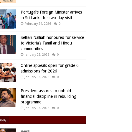
Portugal’s Foreign Minister arrives
in Sri Lanka for two-day visit
February 24, 2026
0
Selliah Nalliah honoured for service
to Victoria’s Tamil and Hindu
communities
January 25, 2026
0
Online appeals open for grade 6
admissions for 2026
January 13, 2026
0
President assures to uphold
financial discipline in rebuilding
programme
January 13, 2026
0
ிதை
சீதா!!