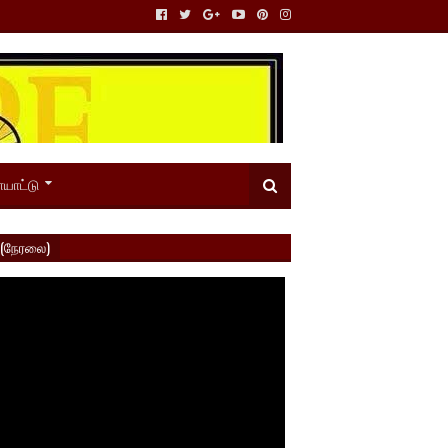
யாட்டு
 (நேரலை)