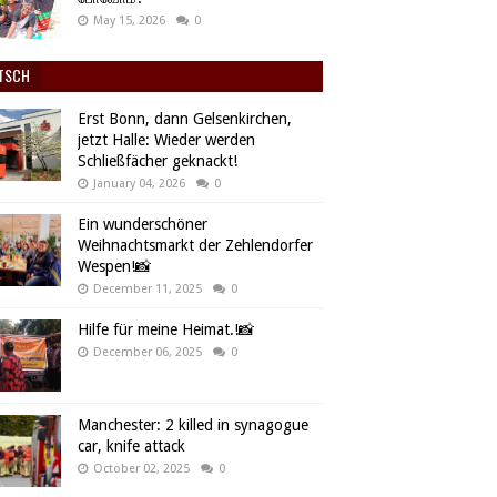
May 15, 2026
0
TSCH
Erst Bonn, dann Gelsenkirchen,
jetzt Halle: Wieder werden
Schließfächer geknackt!
January 04, 2026
0
Ein wunderschöner
Weihnachtsmarkt der Zehlendorfer
Wespen!📸
December 11, 2025
0
Hilfe für meine Heimat.!📸
December 06, 2025
0
Manchester: 2 killed in synagogue
car, knife attack
October 02, 2025
0