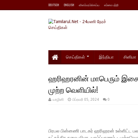
DEUTSCH
ENGLISH
விளம்பரம்செய்ய
எம்மை பற்றி
செய்திகள்
இந்தியா
சினிமா
ஹரிஹரனின் மாபெரும் இசை நி
முற்ற வெளியில்!
யாழினி
பிப்ரவரி 05, 2024
0
பிரபல பின்னணி பாடகர் ஹரிஹரன் உள்ளிட்ட பல ந
நட்சத்திர கலை விழா, யாழ்ப்பாணம் - முற்றவெ