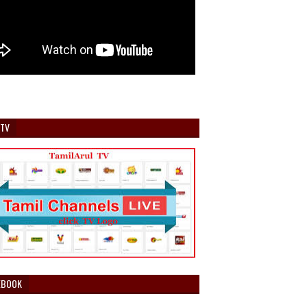
 TV
EBOOK