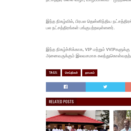
இந்த நிகழ்வில், பிரபல தென்னிந்திய நட்சத்திர
பல நட்சத்திரங்கள் பங்குபற்றவுள்ளனர்.
இந்த நிகழ்ச்சிக்காக, VIP மற்றும் VVIPகளுக
அனைவருக்கும் இலவசமாக கலந்துகொள்வதற்கு வ
TAGS:
செய்திகள்
தாயகம்
RELATED POSTS