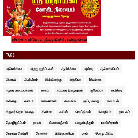
TAGS
அமெரிக்கா
அழகு குறிப்புகள்
ஆபிரிக்கா
ஆய்வு
ஆரோக்கியம்
ஆலயம்
ஆன்மீகம்
இங்கிலாந்து
இந்தியா
இலங்கை
ஈழவர் படைப்புக்கள்
உலகம்
எம்மவர் நிகழ்வுகள்
ஐரோப்பா
கட்டுரை
கவிதை
கனடா
காணொளி
கிசு கிசு
குட்டி கதை
சமையல்
சிறுவர் தொடர்கதை
சினிமா
சுவிஸ்
செய்திகள்
சோதிடம்
தாயகம்
தொழிநுட்ப்பம்
நாவல்
நினைவஞ்சலி
பலதும்பத்தும்
பாகிஸ்தான்
பிரதான செய்தி
பிரான்ஸ்
பிரித்தானியா
புலம்
பொது அறிவு