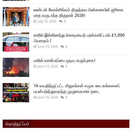
லண்டன் வோல்சிங்கம் திருத்தல அன்னையின் ஜூலை
மாத வருடாந்த திருநாள் 2026!
July 10, 2026
0
காரில் இங்கிலாந்து கொடியைத் பறக்கவிட்டால் £1,000
அபராதம்.!
June 19, 2026
0
பாரிஸ் வான்பரப்பை மூடிய கரும்புகை!
June 17, 2026
0
16 வயதிற்குட்பட்ட சிறுவர்கள் சமூக ஊடகங்களைப்
பயன்படுத்துவதற்கு முழுமையான தடை
June 16, 2026
0
தொழிநுட்ப்பம்