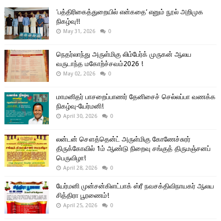
'பத்திரிகைத்துறையில் என்கதை’ எனும் நூல் அறிமுக
நிகழ்வு!!
May 31, 2026
0
நெதர்லாந்து அருள்மிகு லிம்பேர்க் முருகன் ஆலய
வருடாந்த மகோற்ச்சவம்2026 !
May 02, 2026
0
மாமனிதர் பாசறைப்பாணர் தேனிசைச் செல்லப்பா வணக்க
நிகழ்வு-யேர்மனி!
April 30, 2026
0
லன்டன் சௌத்தென்ட் அருள்மிகு கோணேச்சுரர்
திருக்கோவில் 1ம் ஆண்டு நிறைவு சங்குத் திருமஞ்சனப்
பெருவிழா!
April 28, 2026
0
யேர்மனி முன்சன்கிளட்பாக் ஸ்ரீ நவசக்திவிநாயகர் ஆலய
சித்திரா பூரணைம்!
April 25, 2026
0