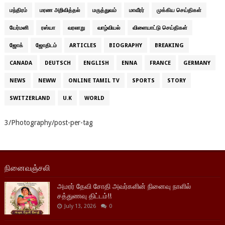
மந்திரம்
மரண அறிவித்தல்
மருத்துவம்
மாவீரர்
முக்கிய செய்திகள்
யேர்மனி
ரஸ்யா
வரலாறு
வாழ்வியல்
விளையாட்டு செய்திகள்
ஜோக்
ஜோதிடம்
ARTICLES
BIOGRAPHY
BREAKING
CANADA
DEUTSCH
ENGLISH
ENNA
FRANCE
GERMANY
NEWS
NEWW
ONLINE TAMIL TV
SPORTS
STORY
SWITZERLAND
U.K
WORLD
3/Photography/post-per-tag
நினைவஞ்சலி
அமரர் தேவி சோதி அவர்களின் நினைவு நாளில்
சத்துணவு திட்டம்!!
July 13, 2026
0