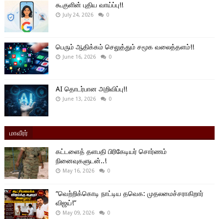
கூகுளின் புதிய வாய்ப்பு!!
July 24, 2026
0
பெரும் ஆதிக்கம் செலுத்தும் சமூக வலைத்தளம்!!
June 16, 2026
0
AI தொடர்பான அறிவிப்பு!!
June 13, 2026
0
மாவீரர்
கட்டளைத் தளபதி பிரிகேடியர் சொர்ணம்
நினைவுகளுடன்..!
May 16, 2026
0
“வெற்றிக்கொடி நாட்டிய தவெக: முதலமைச்சராகிறார்
விஜய்!”
May 09, 2026
0