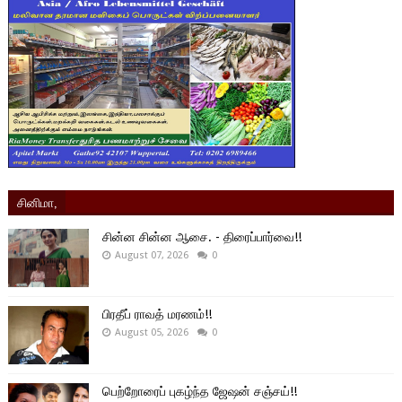
சினிமா,
சின்ன சின்ன ஆசை. - திரைப்பார்வை!!
August 07, 2026
0
பிரதீப் ராவத் மரணம்!!
August 05, 2026
0
பெற்றோரைப் புகழ்ந்த ஜேஷன் சஞ்சய்!!