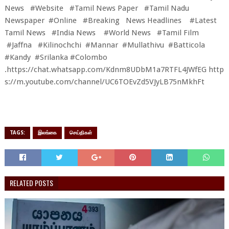
News #Website #Tamil News Paper #Tamil Nadu
Newspaper #Online #Breaking News Headlines #Latest
Tamil News #India News #World News #Tamil Film
#Jaffna #Kilinochchi #Mannar #Mullathivu #Batticola
#Kandy #Srilanka #Colombo
.
https://chat.whatsapp.com/Kdnm8UDbM1a7RTFL4JWfEG
http
s://m.youtube.com/channel/UC6TOEvZd5VJyLB75nMkhFt
TAGS:
இலங்கை
செய்திகள்
RELATED POSTS