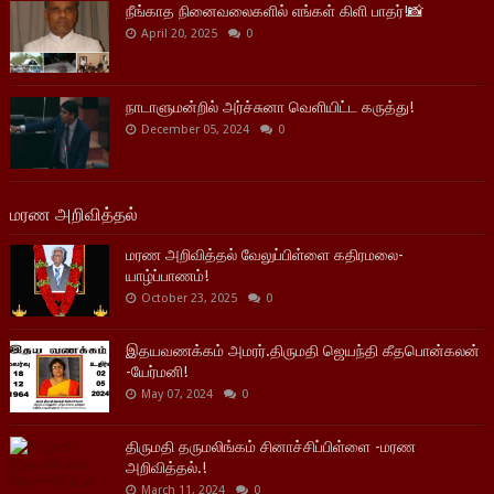
நீங்காத நினைவலைகளில் எங்கள் கிளி பாதர்!📸
April 20, 2025
0
நாடாளுமன்றில் அர்ச்சுனா வெளியிட்ட கருத்து!
December 05, 2024
0
மரண அறிவித்தல்
மரண அறிவித்தல் வேலுப்பிள்ளை கதிரமலை-
யாழ்ப்பாணம்!
October 23, 2025
0
இதயவணக்கம் அமரர்.திருமதி ஜெயந்தி கீதபொன்கலன்
-யேர்மனி!
May 07, 2024
0
திருமதி தருமலிங்கம் சினாச்சிப்பிள்ளை -மரண
அறிவித்தல்.!
March 11, 2024
0