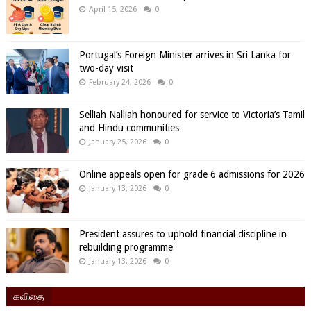
April 15, 2026
0
Portugal’s Foreign Minister arrives in Sri Lanka for
two-day visit
February 24, 2026
0
Selliah Nalliah honoured for service to Victoria’s Tamil
and Hindu communities
January 25, 2026
0
Online appeals open for grade 6 admissions for 2026
January 13, 2026
0
President assures to uphold financial discipline in
rebuilding programme
January 13, 2026
0
கவிதை