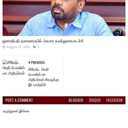
ஜனாதிபதி தலைமையில் அவசர கலந்துரையாடல்!!
August 07, 2026
0
PREVIOUS
சிரேஷ்ட பிரதி
பொலிஸ் மா
அதிபர்கள் சிலருக்கு
இடமாற்றம்!!
POST A COMMENT
BLOGGER
DISQUS
FACEBOOK
கருத்துகள் இல்லை