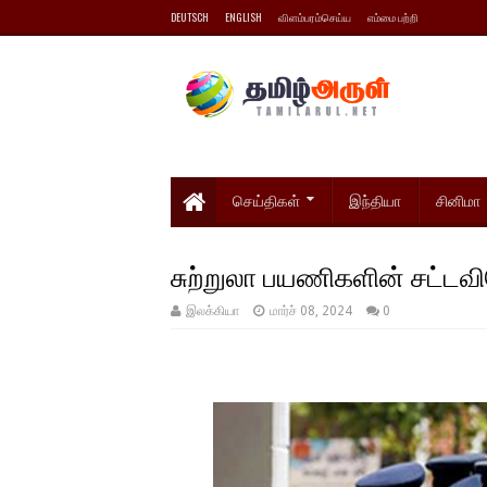
DEUTSCH
ENGLISH
விளம்பரம்செய்ய
எம்மை பற்றி
செய்திகள்
இந்தியா
சினிமா
சுற்றுலா பயணிகளின் சட்டவ
இலக்கியா
மார்ச் 08, 2024
0