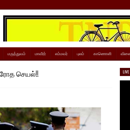
மருத்துவம்
மாவீரர்
எம்மவர்
புலம்
காணொளி
விளை
ிரோத செயல்!!
LIVE