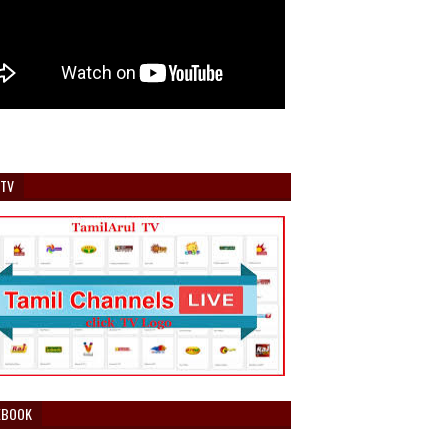
 TV
EBOOK