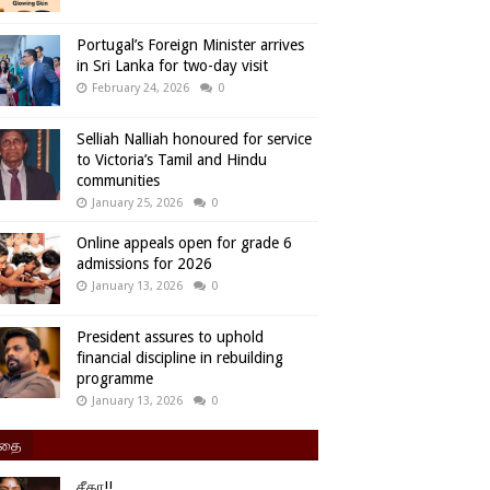
Portugal’s Foreign Minister arrives
in Sri Lanka for two-day visit
February 24, 2026
0
Selliah Nalliah honoured for service
to Victoria’s Tamil and Hindu
communities
January 25, 2026
0
Online appeals open for grade 6
admissions for 2026
January 13, 2026
0
President assures to uphold
financial discipline in rebuilding
programme
January 13, 2026
0
ிதை
சீதா!!