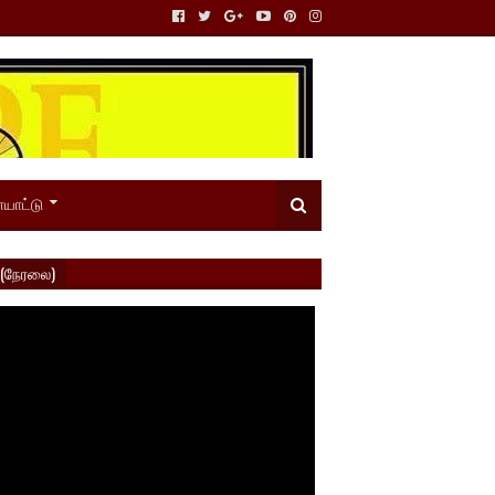
யாட்டு
 (நேரலை)