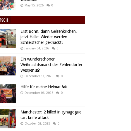
May 15, 2026
0
TSCH
Erst Bonn, dann Gelsenkirchen,
jetzt Halle: Wieder werden
Schließfächer geknackt!
January 04, 2026
0
Ein wunderschöner
Weihnachtsmarkt der Zehlendorfer
Wespen!📸
December 11, 2025
0
Hilfe für meine Heimat.!📸
December 06, 2025
0
Manchester: 2 killed in synagogue
car, knife attack
October 02, 2025
0