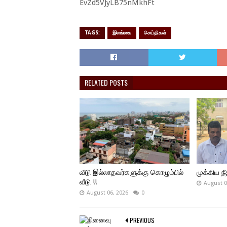
EvZd5VJyLB75nMkhFt
TAGS:
இலங்கை
செய்திகள்
RELATED POSTS
வீடு இல்லாதவர்களுக்கு கொழும்பில்
முக்கிய நீத
வீடு !!
August 0
August 06, 2026
0
PREVIOUS