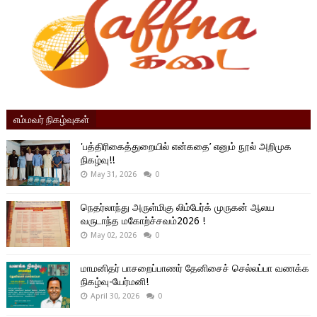
எம்மவர் நிகழ்வுகள்
'பத்திரிகைத்துறையில் என்கதை’ எனும் நூல் அறிமுக
நிகழ்வு!!
May 31, 2026
0
நெதர்லாந்து அருள்மிகு லிம்பேர்க் முருகன் ஆலய
வருடாந்த மகோற்ச்சவம்2026 !
May 02, 2026
0
மாமனிதர் பாசறைப்பாணர் தேனிசைச் செல்லப்பா வணக்க
நிகழ்வு-யேர்மனி!
April 30, 2026
0