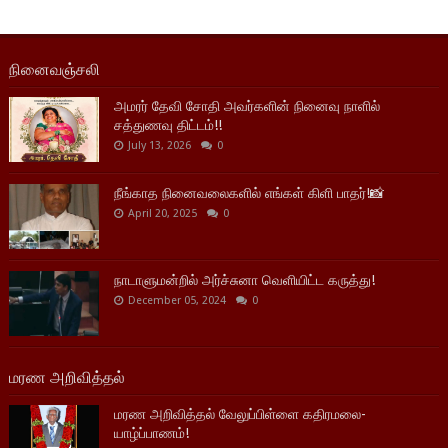
நினைவஞ்சலி
அமரர் தேவி சோதி அவர்களின் நினைவு நாளில்
சத்துணவு திட்டம்!!
July 13, 2026
0
நீங்காத நினைவலைகளில் எங்கள் கிளி பாதர்!📸
April 20, 2025
0
நாடாளுமன்றில் அர்ச்சுனா வெளியிட்ட கருத்து!
December 05, 2024
0
மரண அறிவித்தல்
மரண அறிவித்தல் வேலுப்பிள்ளை கதிரமலை-
யாழ்ப்பாணம்!