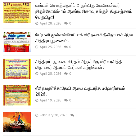
லன்டன் சௌத்தென்ட் அருள்மிகு கோணேச்சுரர்
திருக்கோவில் 1ம் ஆண்டு நிறைவு சங்குத் திருமஞ்சனப்
பெருவிழா!
April 28, 2026
0
யேர்மனி முன்சன்கிளட்பாக் ஸ்ரீ நவசக்திவிநாயகர் ஆலய
சித்திரா பூரணைம்!
April 25, 2026
0
சித்திராப் பூரணை விரதம் அருள்மிகு ஸ்ரீ வரசித்தி
விநாயகர் ஆலயம் யேர்மனி கற்றிங்கன்!
April 25, 2026
0
ஸ்ரீ நவதுர்க்காதேவி ஆலய வருடாந்த மஹோற்சவம்
2026!
April 19, 2026
0
February 20, 2026
0