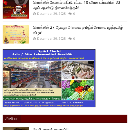
பிரான்சில் கேணல் கிட்டு உட்பட 10 வீரமறவர்களின் 33
ஆம் ஆண்டு நினைவேந்தல்!
December 29, 2025
0
பிரான்சில் 27 ஆவது அகவை தமிழ்ச்சோலை முத்தமிழ்
விழா!
December 29, 2025
0
சினிமா,
பிரதீப் ராவத் மரணம்!!