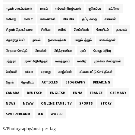
ஈழவர் படைப்புக்கள்
உலகம்
எம்மவர் நிகழ்வுகள்
ஐரோப்பா
கட்டுரை
கவிதை
கனடா
காணொளி
கிசு கிசு
குட்டி கதை
சமையல்
சிறுவர் தொடர்கதை
சினிமா
சுவிஸ்
செய்திகள்
சோதிடம்
தாயகம்
தொழிநுட்ப்பம்
நாவல்
நினைவஞ்சலி
பலதும்பத்தும்
பாகிஸ்தான்
பிரதான செய்தி
பிரான்ஸ்
பிரித்தானியா
புலம்
பொது அறிவு
மந்திரம்
மரண அறிவித்தல்
மருத்துவம்
மாவீரர்
முக்கிய செய்திகள்
யேர்மனி
ரஸ்யா
வரலாறு
வாழ்வியல்
விளையாட்டு செய்திகள்
ஜோக்
ஜோதிடம்
ARTICLES
BIOGRAPHY
BREAKING
CANADA
DEUTSCH
ENGLISH
ENNA
FRANCE
GERMANY
NEWS
NEWW
ONLINE TAMIL TV
SPORTS
STORY
SWITZERLAND
U.K
WORLD
3/Photography/post-per-tag