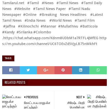
Tamilarul.net #Tamil #News #Tamil News #Tamil Daily
News #Website #Tamil News Paper #Tamil Nadu
Newspaper #Online #Breaking News Headlines #Latest
Tamil News #India News #World News #Tamil Film
#Jaffna #Kilinochchi #Mannar #Mullathivu #Batticola
#Kandy #Srilanka #Colombo
.
https://chat.whatsapp.com/Kdnm8UDbM1a7RTFL4JWfEG
http
s://m.youtube.com/channel/UC6TOEvZd5VJyLB75nMkhFt
TAGS:
RELATED POSTS
PREVIOUS
NEXT
கோட்டாபய ராஜபக்ச
சிரேஷ்ட பிரதி
நாட்டிற்கும்
பொலிஸ் மா