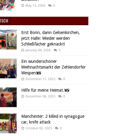
May 15, 2026
0
TSCH
Erst Bonn, dann Gelsenkirchen,
jetzt Halle: Wieder werden
Schließfächer geknackt!
January 04, 2026
0
Ein wunderschöner
Weihnachtsmarkt der Zehlendorfer
Wespen!📸
December 11, 2025
0
Hilfe für meine Heimat.!📸
December 06, 2025
0
Manchester: 2 killed in synagogue
car, knife attack
October 02, 2025
0