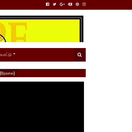
யாட்டு
 (நேரலை)