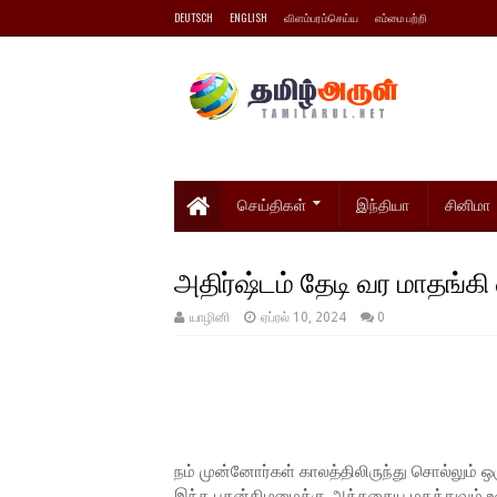
DEUTSCH
ENGLISH
விளம்பரம்செய்ய
எம்மை பற்றி
செய்திகள்
இந்தியா
சினிமா
அதிர்ஷ்டம் தேடி வர மாதங்கி 
யாழினி
ஏப்ரல் 10, 2024
0
நம் முன்னோர்கள் காலத்திலிருந்து சொல்லும் ஒ
இந்த புதன்கிழமைக்கு அத்தகைய மகத்துவம் உண்ட