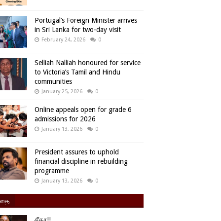
Portugal’s Foreign Minister arrives
in Sri Lanka for two-day visit
February 24, 2026
0
Selliah Nalliah honoured for service
to Victoria’s Tamil and Hindu
communities
January 25, 2026
0
Online appeals open for grade 6
admissions for 2026
January 13, 2026
0
President assures to uphold
financial discipline in rebuilding
programme
January 13, 2026
0
ிதை
சீதா!!