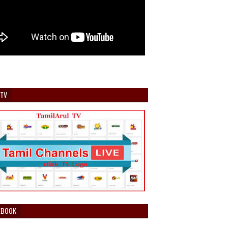
 TV
EBOOK