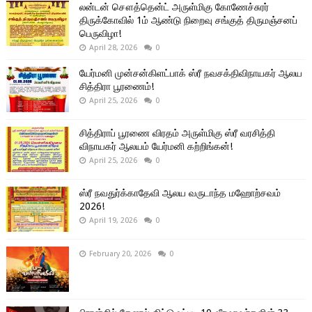
லன்டன் சௌத்தென்ட் அருள்மிகு கோணேச்சுரர்
திருக்கோவில் 1ம் ஆண்டு நிறைவு சங்குத் திருமஞ்சனப்
பெருவிழா!
April 28, 2026
0
யேர்மனி முன்சன்கிளட்பாக் ஸ்ரீ நவசக்திவிநாயகர் ஆலய
சித்திரா பூரணைம்!
April 25, 2026
0
சித்திராப் பூரணை விரதம் அருள்மிகு ஸ்ரீ வரசித்தி
விநாயகர் ஆலயம் யேர்மனி கற்றிங்கன்!
April 25, 2026
0
ஸ்ரீ நவதுர்க்காதேவி ஆலய வருடாந்த மஹோற்சவம்
2026!
April 19, 2026
0
February 20, 2026
0