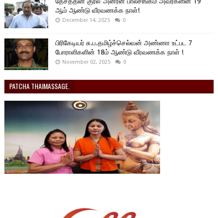
தேசத்தின் குரல்’ அன்ரன் பாலசிங்கம் அவர்களின் 19
ஆம் ஆண்டு வீரவணக்க நாள்!
December 14, 2025
0
பிரிகேடியர் சு.ப.தமிழ்ச்செல்வன் அண்ணா உட்பட 7
போராளிகளின் 18ம் ஆண்டு வீரவணக்க நாள் !
November 02, 2025
0
PATCHA THAIMASSAGE.