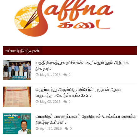
எம்மவர் நிகழ்வுகள்
'பத்திரிகைத்துறையில் என்கதை’ எனும் நூல் அறிமுக
நிகழ்வு!!
May 31, 2026
0
நெதர்லாந்து அருள்மிகு லிம்பேர்க் முருகன் ஆலய
வருடாந்த மகோற்ச்சவம்2026 !
May 02, 2026
0
மாமனிதர் பாசறைப்பாணர் தேனிசைச் செல்லப்பா வணக்க
நிகழ்வு-யேர்மனி!
April 30, 2026
0