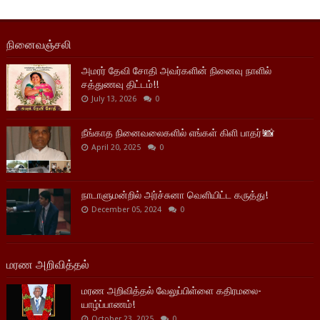
நினைவஞ்சலி
அமரர் தேவி சோதி அவர்களின் நினைவு நாளில்
சத்துணவு திட்டம்!!
July 13, 2026
0
நீங்காத நினைவலைகளில் எங்கள் கிளி பாதர்!📸
April 20, 2025
0
நாடாளுமன்றில் அர்ச்சுனா வெளியிட்ட கருத்து!
December 05, 2024
0
மரண அறிவித்தல்
மரண அறிவித்தல் வேலுப்பிள்ளை கதிரமலை-
யாழ்ப்பாணம்!
October 23, 2025
0