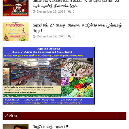
பிரான்சில் கேணல் கிட்டு உட்பட 10 வீரமறவர்களின் 33
ஆம் ஆண்டு நினைவேந்தல்!
December 29, 2025
0
பிரான்சில் 27 ஆவது அகவை தமிழ்ச்சோலை முத்தமிழ்
விழா!
December 29, 2025
0
சினிமா,
பிரதீப் ராவத் மரணம்!!