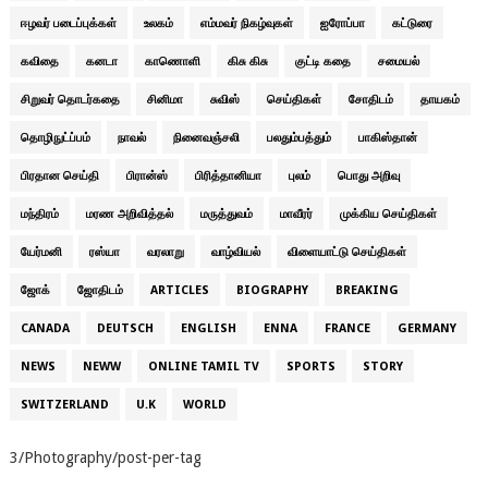
ஈழவர் படைப்புக்கள்
உலகம்
எம்மவர் நிகழ்வுகள்
ஐரோப்பா
கட்டுரை
கவிதை
கனடா
காணொளி
கிசு கிசு
குட்டி கதை
சமையல்
சிறுவர் தொடர்கதை
சினிமா
சுவிஸ்
செய்திகள்
சோதிடம்
தாயகம்
தொழிநுட்ப்பம்
நாவல்
நினைவஞ்சலி
பலதும்பத்தும்
பாகிஸ்தான்
பிரதான செய்தி
பிரான்ஸ்
பிரித்தானியா
புலம்
பொது அறிவு
மந்திரம்
மரண அறிவித்தல்
மருத்துவம்
மாவீரர்
முக்கிய செய்திகள்
யேர்மனி
ரஸ்யா
வரலாறு
வாழ்வியல்
விளையாட்டு செய்திகள்
ஜோக்
ஜோதிடம்
ARTICLES
BIOGRAPHY
BREAKING
CANADA
DEUTSCH
ENGLISH
ENNA
FRANCE
GERMANY
NEWS
NEWW
ONLINE TAMIL TV
SPORTS
STORY
SWITZERLAND
U.K
WORLD
3/Photography/post-per-tag