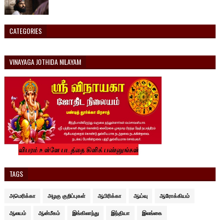
CATEGORIES
VINAYAGA JOTHIDA NILAYAM
TAGS
அமெரிக்கா
அழகு குறிப்புகள்
ஆபிரிக்கா
ஆய்வு
ஆரோக்கியம்
ஆலயம்
ஆன்மீகம்
இங்கிலாந்து
இந்தியா
இலங்கை