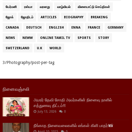
யேர்மனி
ரஸ்யா
வரலாறு
வாழ்வியல்
விளையாட்டு செய்திகள்
ஜோக்
ஜோதிடம்
ARTICLES
BIOGRAPHY
BREAKING
CANADA
DEUTSCH
ENGLISH
ENNA
FRANCE
GERMANY
NEWS
NEWW
ONLINE TAMIL TV
SPORTS
STORY
SWITZERLAND
U.K
WORLD
3/Photography/post-per-tag
நினைவஞ்சலி
அமரர் தேவி சோதி அவர்களின் நினைவு நாளில்
சத்துணவு திட்டம்!!
July 13, 2026
0
நீங்காத நினைவலைகளில் எங்கள் கிளி பாதர்!📸
April 20, 2025
0