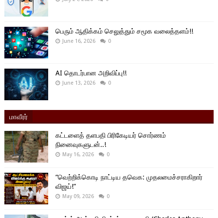
பெரும் ஆதிக்கம் செலுத்தும் சமூக வலைத்தளம்!!
June 16, 2026
0
AI தொடர்பான அறிவிப்பு!!
June 13, 2026
0
மாவீரர்
கட்டளைத் தளபதி பிரிகேடியர் சொர்ணம்
நினைவுகளுடன்..!
May 16, 2026
0
“வெற்றிக்கொடி நாட்டிய தவெக: முதலமைச்சராகிறார்
விஜய்!”
May 09, 2026
0