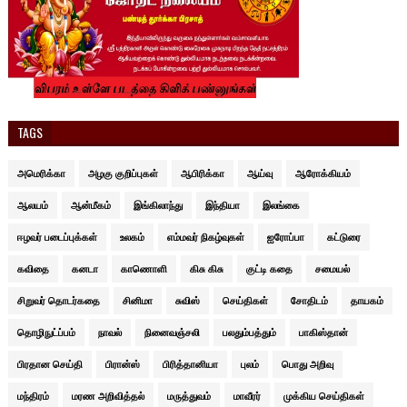
TAGS
அமெரிக்கா
அழகு குறிப்புகள்
ஆபிரிக்கா
ஆய்வு
ஆரோக்கியம்
ஆலயம்
ஆன்மீகம்
இங்கிலாந்து
இந்தியா
இலங்கை
ஈழவர் படைப்புக்கள்
உலகம்
எம்மவர் நிகழ்வுகள்
ஐரோப்பா
கட்டுரை
கவிதை
கனடா
காணொளி
கிசு கிசு
குட்டி கதை
சமையல்
சிறுவர் தொடர்கதை
சினிமா
சுவிஸ்
செய்திகள்
சோதிடம்
தாயகம்
தொழிநுட்ப்பம்
நாவல்
நினைவஞ்சலி
பலதும்பத்தும்
பாகிஸ்தான்
பிரதான செய்தி
பிரான்ஸ்
பிரித்தானியா
புலம்
பொது அறிவு
மந்திரம்
மரண அறிவித்தல்
மருத்துவம்
மாவீரர்
முக்கிய செய்திகள்