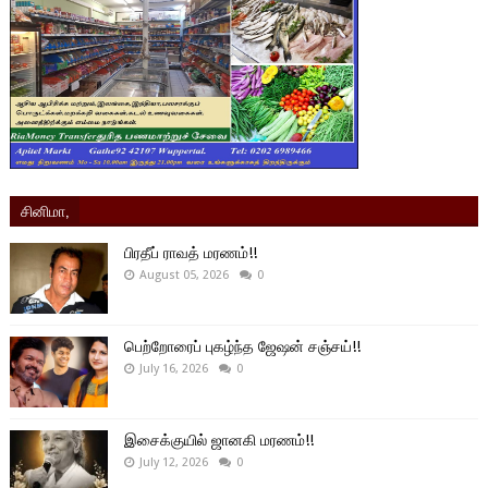
சினிமா,
பிரதீப் ராவத் மரணம்!!
August 05, 2026
0
பெற்றோரைப் புகழ்ந்த ஜேஷன் சஞ்சய்!!
July 16, 2026
0
இசைக்குயில் ஜானகி மரணம்!!
July 12, 2026
0