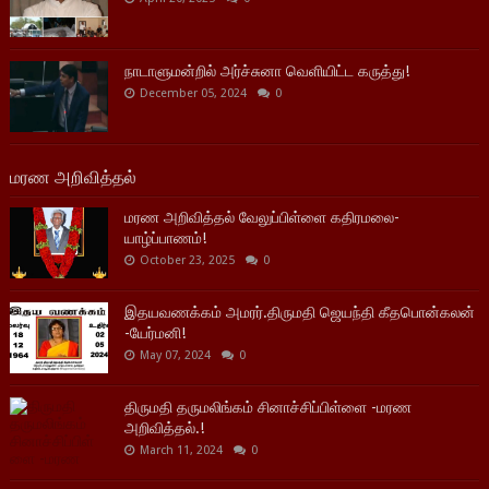
நாடாளுமன்றில் அர்ச்சுனா வெளியிட்ட கருத்து!
December 05, 2024
0
மரண அறிவித்தல்
மரண அறிவித்தல் வேலுப்பிள்ளை கதிரமலை-
யாழ்ப்பாணம்!
October 23, 2025
0
இதயவணக்கம் அமரர்.திருமதி ஜெயந்தி கீதபொன்கலன்
-யேர்மனி!
May 07, 2024
0
திருமதி தருமலிங்கம் சினாச்சிப்பிள்ளை -மரண
அறிவித்தல்.!
March 11, 2024
0