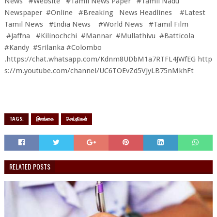
News #Website #Tamil News Paper #Tamil Nadu
Newspaper #Online #Breaking News Headlines #Latest
Tamil News #India News #World News #Tamil Film
#Jaffna #Kilinochchi #Mannar #Mullathivu #Batticola
#Kandy #Srilanka #Colombo
.
https://chat.whatsapp.com/Kdnm8UDbM1a7RTFL4JWfEG
http
s://m.youtube.com/channel/UC6TOEvZd5VJyLB75nMkhFt
TAGS:
இலங்கை
செய்திகள்
RELATED POSTS