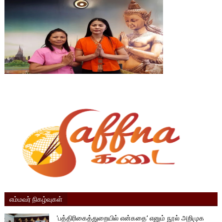
எம்மவர் நிகழ்வுகள்
'பத்திரிகைத்துறையில் என்கதை’ எனும் நூல் அறிமுக