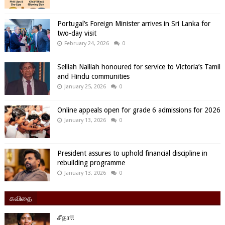
Portugal’s Foreign Minister arrives in Sri Lanka for
two-day visit
February 24, 2026
0
Selliah Nalliah honoured for service to Victoria’s Tamil
and Hindu communities
January 25, 2026
0
Online appeals open for grade 6 admissions for 2026
January 13, 2026
0
President assures to uphold financial discipline in
rebuilding programme
January 13, 2026
0
கவிதை
சீதா!!