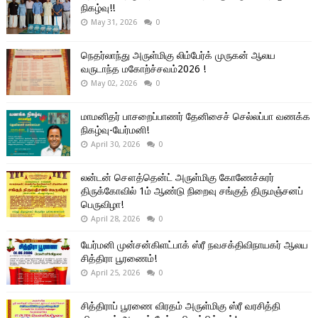
நிகழ்வு!!
May 31, 2026
0
நெதர்லாந்து அருள்மிகு லிம்பேர்க் முருகன் ஆலய
வருடாந்த மகோற்ச்சவம்2026 !
May 02, 2026
0
மாமனிதர் பாசறைப்பாணர் தேனிசைச் செல்லப்பா வணக்க
நிகழ்வு-யேர்மனி!
April 30, 2026
0
லன்டன் சௌத்தென்ட் அருள்மிகு கோணேச்சுரர்
திருக்கோவில் 1ம் ஆண்டு நிறைவு சங்குத் திருமஞ்சனப்
பெருவிழா!
April 28, 2026
0
யேர்மனி முன்சன்கிளட்பாக் ஸ்ரீ நவசக்திவிநாயகர் ஆலய
சித்திரா பூரணைம்!
April 25, 2026
0
சித்திராப் பூரணை விரதம் அருள்மிகு ஸ்ரீ வரசித்தி