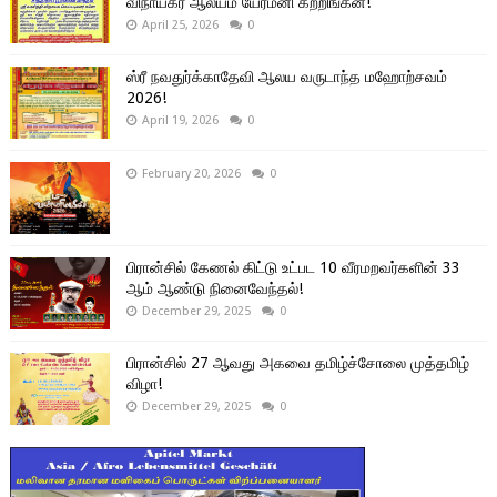
விநாயகர் ஆலயம் யேர்மனி கற்றிங்கன்!
April 25, 2026
0
ஸ்ரீ நவதுர்க்காதேவி ஆலய வருடாந்த மஹோற்சவம்
2026!
April 19, 2026
0
February 20, 2026
0
பிரான்சில் கேணல் கிட்டு உட்பட 10 வீரமறவர்களின் 33
ஆம் ஆண்டு நினைவேந்தல்!
December 29, 2025
0
பிரான்சில் 27 ஆவது அகவை தமிழ்ச்சோலை முத்தமிழ்
விழா!
December 29, 2025
0