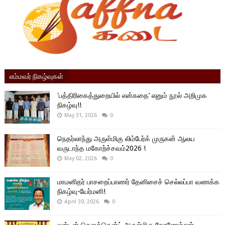
எம்மவர் நிகழ்வுகள்
'பத்திரிகைத்துறையில் என்கதை’ எனும் நூல் அறிமுக
நிகழ்வு!!
May 31, 2026
0
நெதர்லாந்து அருள்மிகு லிம்பேர்க் முருகன் ஆலய
வருடாந்த மகோற்ச்சவம்2026 !
May 02, 2026
0
மாமனிதர் பாசறைப்பாணர் தேனிசைச் செல்லப்பா வணக்க
நிகழ்வு-யேர்மனி!
April 30, 2026
0
லன்டன் சௌத்தென்ட் அருள்மிகு கோணேச்சுரர்