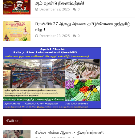
ஆம் ஆண்டு நினைவேந்தல்!
December 29, 2025
0
பிரான்சில் 27 ஆவது அகவை தமிழ்ச்சோலை முத்தமிழ்
விழா!
December 29, 2025
0
சினிமா,
சின்ன சின்ன ஆசை. - திரைப்பார்வை!!