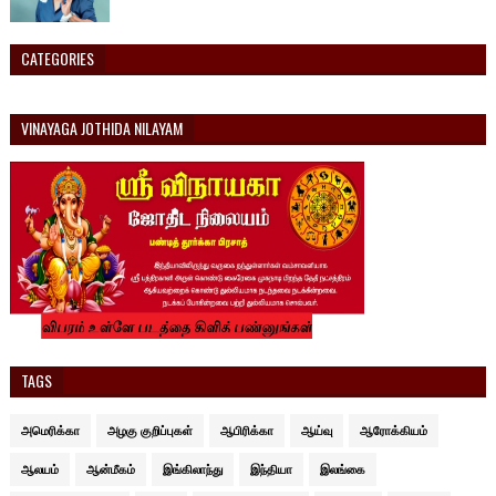
CATEGORIES
VINAYAGA JOTHIDA NILAYAM
TAGS
அமெரிக்கா
அழகு குறிப்புகள்
ஆபிரிக்கா
ஆய்வு
ஆரோக்கியம்
ஆலயம்
ஆன்மீகம்
இங்கிலாந்து
இந்தியா
இலங்கை