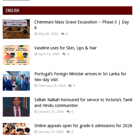
ENGLISH
Chemmani Mass Grave Excavation – Phase 3 | Day
6
May 02, 2026
0
Vaseline uses for Skin, Lips & Hair
April 15, 2026
0
Portugal’s Foreign Minister arrives in Sri Lanka for
two-day visit
February 24, 2026
0
Selliah Nalliah honoured for service to Victoria’s Tamil
and Hindu communities
January 25, 2026
0
Online appeals open for grade 6 admissions for 2026
January 13, 2026
0