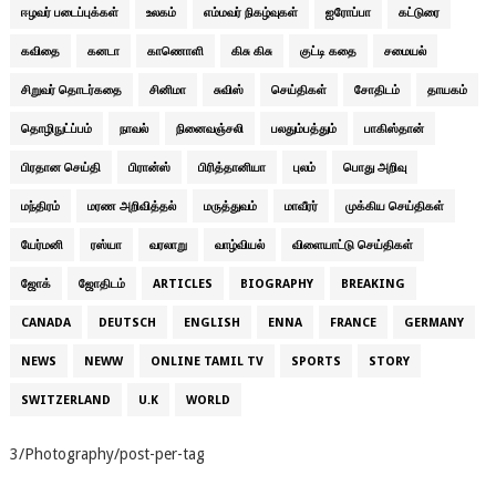
ஈழவர் படைப்புக்கள்
உலகம்
எம்மவர் நிகழ்வுகள்
ஐரோப்பா
கட்டுரை
கவிதை
கனடா
காணொளி
கிசு கிசு
குட்டி கதை
சமையல்
சிறுவர் தொடர்கதை
சினிமா
சுவிஸ்
செய்திகள்
சோதிடம்
தாயகம்
தொழிநுட்ப்பம்
நாவல்
நினைவஞ்சலி
பலதும்பத்தும்
பாகிஸ்தான்
பிரதான செய்தி
பிரான்ஸ்
பிரித்தானியா
புலம்
பொது அறிவு
மந்திரம்
மரண அறிவித்தல்
மருத்துவம்
மாவீரர்
முக்கிய செய்திகள்
யேர்மனி
ரஸ்யா
வரலாறு
வாழ்வியல்
விளையாட்டு செய்திகள்
ஜோக்
ஜோதிடம்
ARTICLES
BIOGRAPHY
BREAKING
CANADA
DEUTSCH
ENGLISH
ENNA
FRANCE
GERMANY
NEWS
NEWW
ONLINE TAMIL TV
SPORTS
STORY
SWITZERLAND
U.K
WORLD
3/Photography/post-per-tag