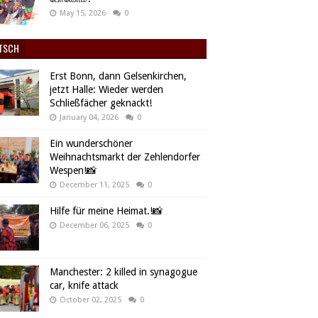
May 15, 2026
0
TSCH
Erst Bonn, dann Gelsenkirchen,
jetzt Halle: Wieder werden
Schließfächer geknackt!
January 04, 2026
0
Ein wunderschöner
Weihnachtsmarkt der Zehlendorfer
Wespen!📸
December 11, 2025
0
Hilfe für meine Heimat.!📸
December 06, 2025
0
Manchester: 2 killed in synagogue
car, knife attack
October 02, 2025
0