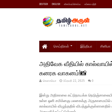
DEUTSCH
ENGLISH
விளம்பரம்செய்ய
எம்மை பற்றி
செய்திகள்
இந்தியா
சினிமா
அதிவேக வீதியில் கால்வாயில
கனரக வாகனம்!📸
கெளசல்யா
பிப்ரவரி 22, 2025
0
இன்று அதிகாலை கட்டுநாயக்க நெடுஞ்சாலையில
உள்ள ஒளி சமிக்ஞை பலகைக்கு அருகாமையில் 
கால்வாயில் விழுந்ததில் விபத்துக்குள்ளானதி
அனுமதிக்கப்பட்டுள்ளார்.