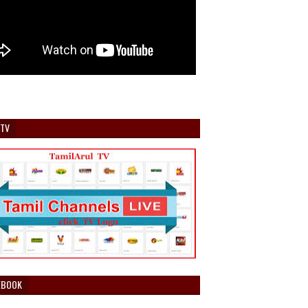
 TV
EBOOK