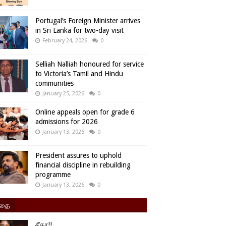
Portugal’s Foreign Minister arrives
in Sri Lanka for two-day visit
February 24, 2026
0
Selliah Nalliah honoured for service
to Victoria’s Tamil and Hindu
communities
January 25, 2026
0
Online appeals open for grade 6
admissions for 2026
January 13, 2026
0
President assures to uphold
financial discipline in rebuilding
programme
January 13, 2026
0
ிதை
சீதா!!