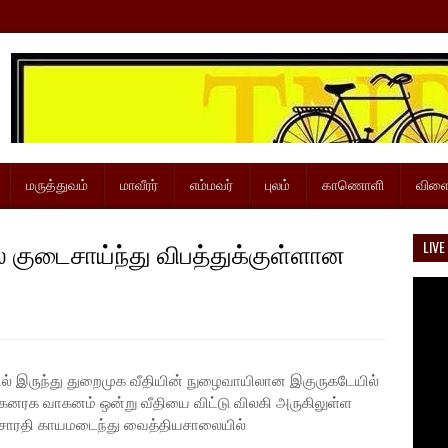
மருத்துவம்
மாவீரர்
எம்மவர்
புலம்
காணொளி
விளை
் குடைசாய்ந்து விபத்துக்குள்ளான
LIVE
் இருந்து துறைமுக வீதியின் நுழைவாயிலான இகுருகடேயில்
கனரக வாகனம் ஒன்று வீதியை விட்டு விலகி அருகிலுள்ள
ல் சாரதி காயமடைந்து வைத்தியசாலையில்