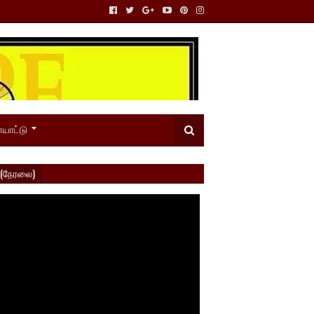
யாட்டு
 (நேரலை)