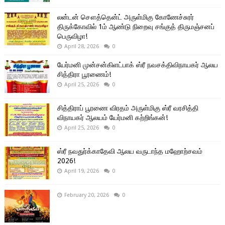
லன்டன் சௌத்தென்ட் அருள்மிகு கோணேச்சுரர்
திருக்கோவில் 1ம் ஆண்டு நிறைவு சங்குத் திருமஞ்சனப்
பெருவிழா!
April 28, 2026
0
யேர்மனி முன்சன்கிளட்பாக் ஸ்ரீ நவசக்திவிநாயகர் ஆலய
சித்திரா பூரணைம்!
April 25, 2026
0
சித்திராப் பூரணை விரதம் அருள்மிகு ஸ்ரீ வரசித்தி
விநாயகர் ஆலயம் யேர்மனி கற்றிங்கன்!
April 25, 2026
0
ஸ்ரீ நவதுர்க்காதேவி ஆலய வருடாந்த மஹோற்சவம்
2026!
April 19, 2026
0
February 20, 2026
0