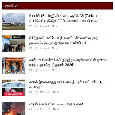
ஐரோப்பா
போயிங் (Boeing) விமானம்: சூரிச்சில் (Zurich)
அரங்கேறிய திகிலூட்டும் அவசரத் தரையிறக்கம்!
July 15, 2026
0
பிரித்தானியாவில் யாழ்ப்பாணப் பல்கலைக்கழகத்
துணைவேந்தருக்கு உற்சாக வரவேற்பு..!
July 11, 2026
0
லண்டன் வோல்சிங்கம் திருத்தல அன்னையின் ஜூலை
மாத வருடாந்த திருநாள் 2026!
July 10, 2026
0
காரில் இங்கிலாந்து கொடியைத் பறக்கவிட்டால் £1,000
அபராதம்.!
June 19, 2026
0
பாரிஸ் வான்பரப்பை மூடிய கரும்புகை!
June 17, 2026
0