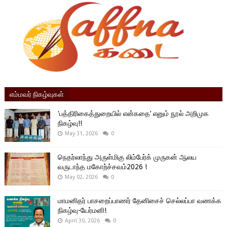
எம்மவர் நிகழ்வுகள்
'பத்திரிகைத்துறையில் என்கதை’ எனும் நூல் அறிமுக
நிகழ்வு!!
May 31, 2026
0
நெதர்லாந்து அருள்மிகு லிம்பேர்க் முருகன் ஆலய
வருடாந்த மகோற்ச்சவம்2026 !
May 02, 2026
0
மாமனிதர் பாசறைப்பாணர் தேனிசைச் செல்லப்பா வணக்க
நிகழ்வு-யேர்மனி!
April 30, 2026
0