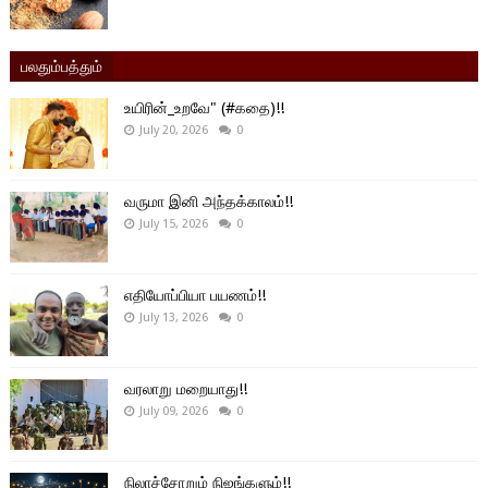
பலதும்பத்தும்
உயிரின்_உறவே" (#கதை)!!
July 20, 2026
0
வருமா இனி அந்தக்காலம்!!
July 15, 2026
0
எதியோப்பியா பயணம்!!
July 13, 2026
0
வரலாறு மறையாது!!
July 09, 2026
0
நிலாச்சோறும் நிஜங்களும்!!