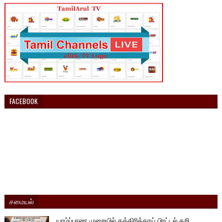
FACEBOOK
சமையல்
யாழ்ப்பாண முறையில் கத்திரிக்காய் பிரட்டல் கறி