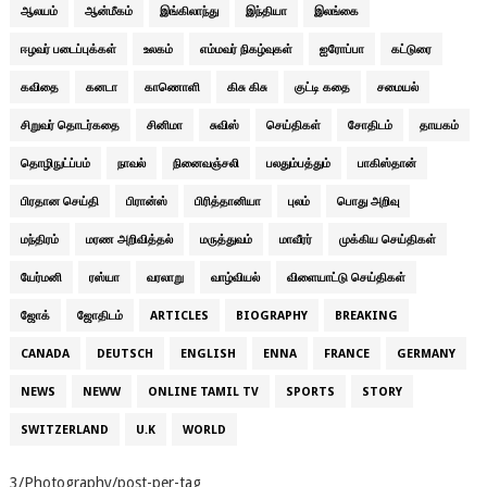
ஆலயம்
ஆன்மீகம்
இங்கிலாந்து
இந்தியா
இலங்கை
ஈழவர் படைப்புக்கள்
உலகம்
எம்மவர் நிகழ்வுகள்
ஐரோப்பா
கட்டுரை
கவிதை
கனடா
காணொளி
கிசு கிசு
குட்டி கதை
சமையல்
சிறுவர் தொடர்கதை
சினிமா
சுவிஸ்
செய்திகள்
சோதிடம்
தாயகம்
தொழிநுட்ப்பம்
நாவல்
நினைவஞ்சலி
பலதும்பத்தும்
பாகிஸ்தான்
பிரதான செய்தி
பிரான்ஸ்
பிரித்தானியா
புலம்
பொது அறிவு
மந்திரம்
மரண அறிவித்தல்
மருத்துவம்
மாவீரர்
முக்கிய செய்திகள்
யேர்மனி
ரஸ்யா
வரலாறு
வாழ்வியல்
விளையாட்டு செய்திகள்
ஜோக்
ஜோதிடம்
ARTICLES
BIOGRAPHY
BREAKING
CANADA
DEUTSCH
ENGLISH
ENNA
FRANCE
GERMANY
NEWS
NEWW
ONLINE TAMIL TV
SPORTS
STORY
SWITZERLAND
U.K
WORLD
3/Photography/post-per-tag