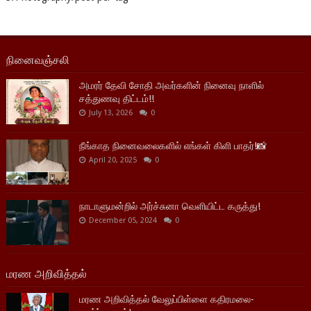
நினைவஞ்சலி
அமரர் தேவி சோதி அவர்களின் நினைவு நாளில்
சத்துணவு திட்டம்!!
July 13, 2026
0
நீங்காத நினைவலைகளில் எங்கள் கிளி பாதர்!📸
April 20, 2025
0
நாடாளுமன்றில் அர்ச்சுனா வெளியிட்ட கருத்து!
December 05, 2024
0
மரண அறிவித்தல்
மரண அறிவித்தல் வேலுப்பிள்ளை கதிரமலை-