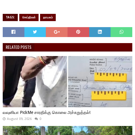
TAGS:
செய்திகள்
தாயகம்
RELATED POSTS
வவுனியா PickMe சாரதிக்கு கொலை அச்சுறுத்தல்!
August 09, 2026
0