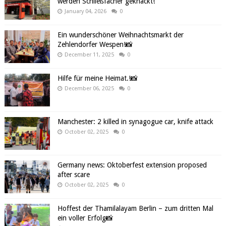
werden Schließfächer geknackt!
January 04, 2026
0
Ein wunderschöner Weihnachtsmarkt der
Zehlendorfer Wespen!📸
December 11, 2025
0
Hilfe für meine Heimat.!📸
December 06, 2025
0
Manchester: 2 killed in synagogue car, knife attack
October 02, 2025
0
Germany news: Oktoberfest extension proposed
after scare
October 02, 2025
0
Hoffest der Thamilalayam Berlin – zum dritten Mal
ein voller Erfolg📸