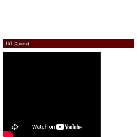
LIVE (நேரலை)