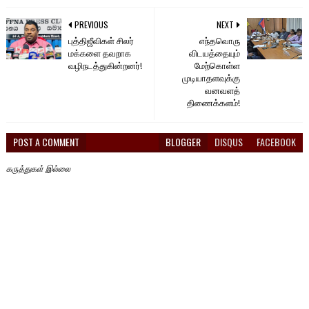
PREVIOUS
NEXT
புத்திஜீவிகள் சிலர்
எந்தவொரு
மக்களை தவறாக
விடயத்தையும்
வழிநடத்துகின்றனர்!
மேற்கொள்ள
முடியாதளவுக்கு
வனவளத்
திணைக்களம்!
POST A COMMENT
BLOGGER
DISQUS
FACEBOOK
கருத்துகள் இல்லை