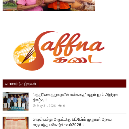
எம்மவர் நிகழ்வுகள்
'பத்திரிகைத்துறையில் என்கதை’ எனும் நூல் அறிமுக
நிகழ்வு!!
May 31, 2026
0
நெதர்லாந்து அருள்மிகு லிம்பேர்க் முருகன் ஆலய
வருடாந்த மகோற்ச்சவம்2026 !