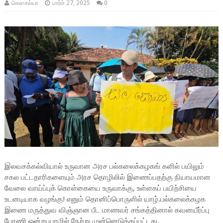
கெளசல்யா
மார்ச் 27, 2025
0
இலவசக்கல்வியால் உருவான அரச
பல்கலைக்கழகங் களில் பயிலும்
சகல பட்டதாரிகளையும் அரச தொழிலில் இணைப்பதற்கு நியாயமான
வேலை வாய்ப்புக் கொள்கையை உருவாக்கு, உள்ளகப் பயிற்சியை
உடனடியாக வழங்கு! எனும் தொனிப்பொருளில் யாழ்.பல்கலைக்கழக
இணை மருத்துவ விஞ்ஞான பீட மாணவர் சங்கத்தினால் கவனயீர்ப்பு
பேரணி ஒன்று யாழில் நேற்று முன்னெடுக்கப்பட்டது.