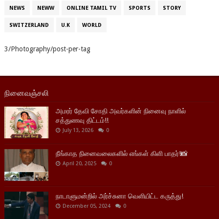
NEWS
NEWW
ONLINE TAMIL TV
SPORTS
STORY
SWITZERLAND
U.K
WORLD
3/Photography/post-per-tag
நினைவஞ்சலி
அமரர் தேவி சோதி அவர்களின் நினைவு நாளில்
சத்துணவு திட்டம்!!
July 13, 2026
0
நீங்காத நினைவலைகளில் எங்கள் கிளி பாதர்!📸
April 20, 2025
0
நாடாளுமன்றில் அர்ச்சுனா வெளியிட்ட கருத்து!
December 05, 2024
0