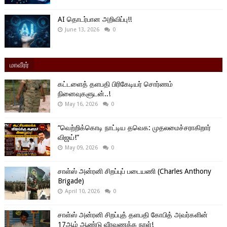
AI தொடர்பான அறிவிப்பு!!
June 13, 2026
0
மாவீரர்
கட்டளைத் தளபதி பிரிகேடியர் சொர்ணம்
நினைவுகளுடன்..!
May 16, 2026
0
“வெற்றிக்கொடி நாட்டிய தவெக: முதலமைச்சராகிறார்
விஜய்!”
May 09, 2026
0
சாள்ஸ் அன்ரனி சிறப்புப் படையணி (Charles Anthony
Brigade)
April 10, 2026
0
சாள்ஸ் அன்ரனி சிறப்புத் தளபதி கோபித் அவர்களின்
17ஆம் ஆண்டு வீரவணக்க நாள்!