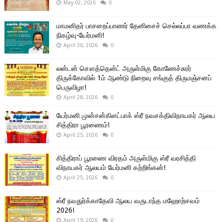
May 02, 2026
0
மாமனிதர் பாசறைப்பாணர் தேனிசைச் செல்லப்பா வணக்க
நிகழ்வு-யேர்மனி!
April 30, 2026
0
லன்டன் சௌத்தென்ட் அருள்மிகு கோணேச்சுரர்
திருக்கோவில் 1ம் ஆண்டு நிறைவு சங்குத் திருமஞ்சனப்
பெருவிழா!
April 28, 2026
0
யேர்மனி முன்சன்கிளட்பாக் ஸ்ரீ நவசக்திவிநாயகர் ஆலய
சித்திரா பூரணைம்!
April 25, 2026
0
சித்திராப் பூரணை விரதம் அருள்மிகு ஸ்ரீ வரசித்தி
விநாயகர் ஆலயம் யேர்மனி கற்றிங்கன்!
April 25, 2026
0
ஸ்ரீ நவதுர்க்காதேவி ஆலய வருடாந்த மஹோற்சவம்
2026!
April 19, 2026
0