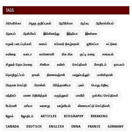
TAGS
அமெரிக்கா
அழகு குறிப்புகள்
ஆபிரிக்கா
ஆய்வு
ஆரோக்கியம்
ஆலயம்
ஆன்மீகம்
இங்கிலாந்து
இந்தியா
இலங்கை
ஈழவர் படைப்புக்கள்
உலகம்
எம்மவர் நிகழ்வுகள்
ஐரோப்பா
கட்டுரை
கவிதை
கனடா
காணொளி
கிசு கிசு
குட்டி கதை
சமையல்
சிறுவர் தொடர்கதை
சினிமா
சுவிஸ்
செய்திகள்
சோதிடம்
தாயகம்
தொழிநுட்ப்பம்
நாவல்
நினைவஞ்சலி
பலதும்பத்தும்
பாகிஸ்தான்
பிரதான செய்தி
பிரான்ஸ்
பிரித்தானியா
புலம்
பொது அறிவு
மந்திரம்
மரண அறிவித்தல்
மருத்துவம்
மாவீரர்
முக்கிய செய்திகள்
யேர்மனி
ரஸ்யா
வரலாறு
வாழ்வியல்
விளையாட்டு செய்திகள்
ஜோக்
ஜோதிடம்
ARTICLES
BIOGRAPHY
BREAKING
CANADA
DEUTSCH
ENGLISH
ENNA
FRANCE
GERMANY