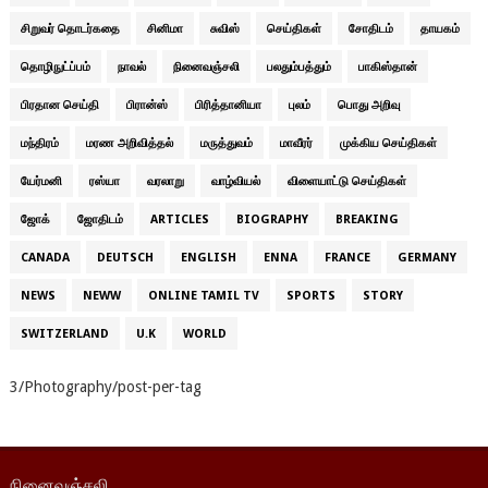
சிறுவர் தொடர்கதை
சினிமா
சுவிஸ்
செய்திகள்
சோதிடம்
தாயகம்
தொழிநுட்ப்பம்
நாவல்
நினைவஞ்சலி
பலதும்பத்தும்
பாகிஸ்தான்
பிரதான செய்தி
பிரான்ஸ்
பிரித்தானியா
புலம்
பொது அறிவு
மந்திரம்
மரண அறிவித்தல்
மருத்துவம்
மாவீரர்
முக்கிய செய்திகள்
யேர்மனி
ரஸ்யா
வரலாறு
வாழ்வியல்
விளையாட்டு செய்திகள்
ஜோக்
ஜோதிடம்
ARTICLES
BIOGRAPHY
BREAKING
CANADA
DEUTSCH
ENGLISH
ENNA
FRANCE
GERMANY
NEWS
NEWW
ONLINE TAMIL TV
SPORTS
STORY
SWITZERLAND
U.K
WORLD
3/Photography/post-per-tag
நினைவஞ்சலி