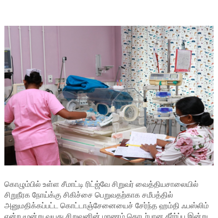
கொழும்பில் உள்ள சீமாட்டி ரிட்ஜ்வே சிறுவர் வைத்தியசாலையில்
சிறுநீரக நோய்க்கு சிகிச்சை பெறுவதற்காக சமீபத்தில்
அனுமதிக்கப்பட்ட கொட்டாஞ்சேனையைச் சேர்ந்த ஹம்தி ஃபஸ்லிம்
என்ற மூன்று வயது சிறுவனின் மரணம் தொடர்பான தீர்ர்ப்பு இன்று