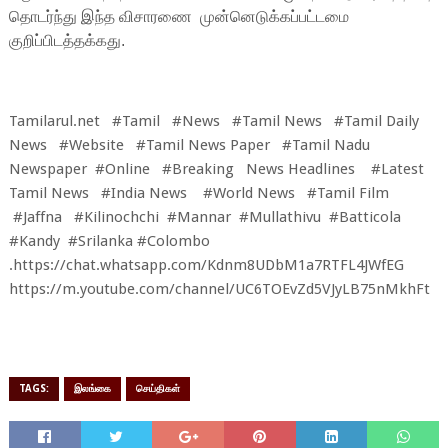
தொடர்ந்து இந்த விசாரணை முன்னெடுக்கப்பட்டமை
குறிப்பிடத்தக்கது.
Tamilarul.net #Tamil #News #Tamil News #Tamil Daily
News #Website #Tamil News Paper #Tamil Nadu
Newspaper #Online #Breaking News Headlines #Latest
Tamil News #India News #World News #Tamil Film
#Jaffna #Kilinochchi #Mannar #Mullathivu #Batticola
#Kandy #Srilanka #Colombo
.https://chat.whatsapp.com/Kdnm8UDbM1a7RTFL4JWfEG
https://m.youtube.com/channel/UC6TOEvZd5VJyLB75nMkhFt
TAGS:
இலங்கை
செய்திகள்