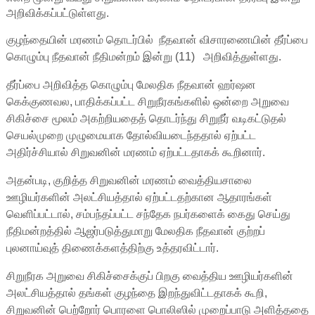
அறிவிக்கப்பட்டுள்ளது.
குழந்தையின் மரணம் தொடர்பில் நீதவான் விசாரணையின் தீர்ப்பை
கொழும்பு நீதவான் நீதிமன்றம் இன்று (11) அறிவித்துள்ளது.
தீர்ப்பை அறிவித்த கொழும்பு மேலதிக நீதவான் ஹர்ஷன
கெக்குணவல, பாதிக்கப்பட்ட சிறுநீரகங்களில் ஒன்றை அறுவை
சிகிச்சை மூலம் அகற்றியதைத் தொடர்ந்து சிறுநீர் வடிகட்டுதல்
செயல்முறை முழுமையாக தோல்வியடைந்ததால் ஏற்பட்ட
அதிர்ச்சியால் சிறுவனின் மரணம் ஏற்பட்டதாகக் கூறினார்.
அதன்படி, குறித்த சிறுவனின் மரணம் வைத்தியசாலை
ஊழியர்களின் அலட்சியத்தால் ஏற்பட்டதற்கான ஆதாரங்கள்
வெளிப்பட்டால், சம்பந்தப்பட்ட சந்தேக நபர்களைக் கைது செய்து
நீதிமன்றத்தில் ஆஜர்படுத்துமாறு மேலதிக நீதவான் குற்றப்
புலனாய்வுத் திணைக்களத்திற்கு உத்தரவிட்டார்.
சிறுநீரக அறுவை சிகிச்சைக்குப் பிறகு வைத்திய ஊழியர்களின்
அலட்சியத்தால் தங்கள் குழந்தை இறந்துவிட்டதாகக் கூறி,
சிறுவனின் பெற்றோர் பொரளை பொலிஸில் முறைப்பாடு அளித்ததை