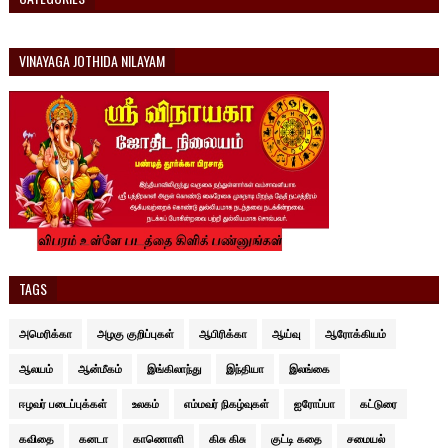
VINAYAGA JOTHIDA NILAYAM
TAGS
அமெரிக்கா
அழகு குறிப்புகள்
ஆபிரிக்கா
ஆய்வு
ஆரோக்கியம்
ஆலயம்
ஆன்மீகம்
இங்கிலாந்து
இந்தியா
இலங்கை
ஈழவர் படைப்புக்கள்
உலகம்
எம்மவர் நிகழ்வுகள்
ஐரோப்பா
கட்டுரை
கவிதை
கனடா
காணொளி
கிசு கிசு
குட்டி கதை
சமையல்