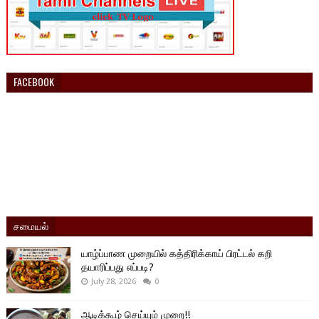
FACEBOOK
சமையல்
யாழ்ப்பாண முறையில் கத்திரிக்காய் பிரட்டல் கறி
தயாரிப்பது எப்படி?
July 28, 2026
0
ஆடிக்கூழ் செய்யும் முறை!!