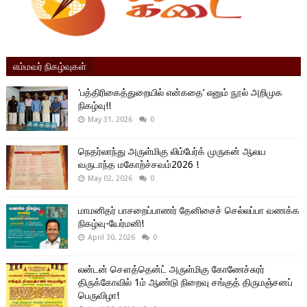
எம்மவர் நிகழ்வுகள்
'பத்திரிகைத்துறையில் என்கதை’ எனும் நூல் அறிமுக
நிகழ்வு!!
May 31, 2026
0
நெதர்லாந்து அருள்மிகு லிம்பேர்க் முருகன் ஆலய
வருடாந்த மகோற்ச்சவம்2026 !
May 02, 2026
0
மாமனிதர் பாசறைப்பாணர் தேனிசைச் செல்லப்பா வணக்க
நிகழ்வு-யேர்மனி!
April 30, 2026
0
லன்டன் சௌத்தென்ட் அருள்மிகு கோணேச்சுரர்
திருக்கோவில் 1ம் ஆண்டு நிறைவு சங்குத் திருமஞ்சனப்
பெருவிழா!