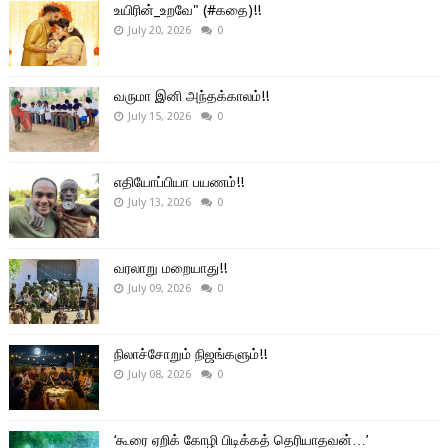
உயிரின்_உறவே" (#கதை)!!
July 20, 2026
0
வருமா இனி அந்தக்காலம்!!
July 15, 2026
0
எதியோப்பியா பயணம்!!
July 13, 2026
0
வரலாறு மறையாது!!
July 09, 2026
0
நிலாச்சோறும் நிஜங்களும்!!
July 08, 2026
0
‘கூரை ஏறிக் கோழி பிடிக்கத் தெரியாதவன்…’