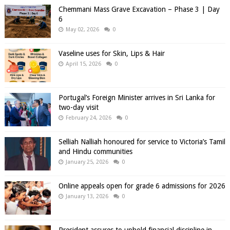
Chemmani Mass Grave Excavation – Phase 3 | Day
6
May 02, 2026
0
Vaseline uses for Skin, Lips & Hair
April 15, 2026
0
Portugal’s Foreign Minister arrives in Sri Lanka for
two-day visit
February 24, 2026
0
Selliah Nalliah honoured for service to Victoria’s Tamil
and Hindu communities
January 25, 2026
0
Online appeals open for grade 6 admissions for 2026
January 13, 2026
0
President assures to uphold financial discipline in