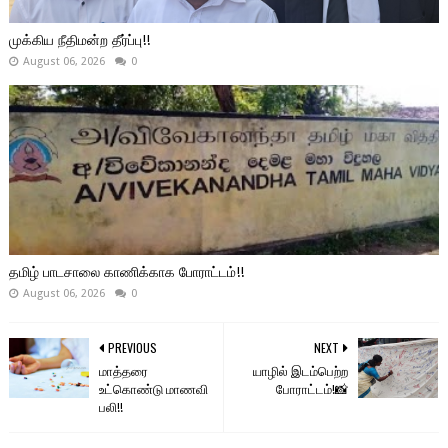
முக்கிய நீதிமன்ற தீர்ப்பு!!
August 06, 2026
0
தமிழ் பாடசாலை காணிக்காக போராட்டம்!!
August 06, 2026
0
PREVIOUS
NEXT
மாத்தரை
யாழில் இடம்பெற்ற
உட்கொண்டு மாணவி
போராட்டம்!📸
பலி!!