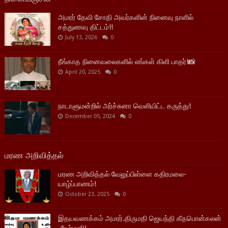
அமரர் தேவி சோதி அவர்களின் நினைவு நாளில்
சத்துணவு திட்டம்!!
July 13, 2026
0
நீங்காத நினைவலைகளில் எங்கள் கிளி பாதர்!📸
April 20, 2025
0
நாடாளுமன்றில் அர்ச்சுனா வெளியிட்ட கருத்து!
December 05, 2024
0
மரண அறிவித்தல்
மரண அறிவித்தல் வேலுப்பிள்ளை கதிரமலை-
யாழ்ப்பாணம்!
October 23, 2025
0
இதயவணக்கம் அமரர்.திருமதி ஜெயந்தி கீதபொன்கலன்
-யேர்மனி!