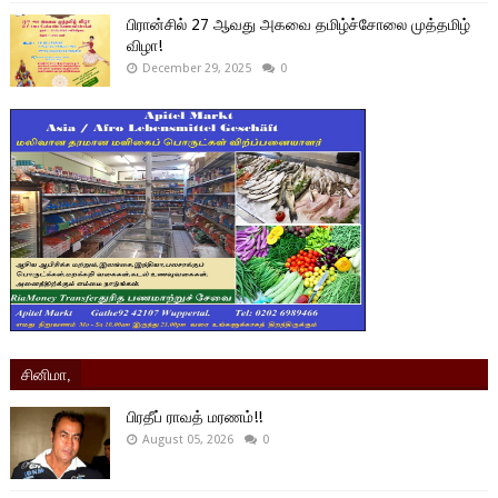
பிரான்சில் 27 ஆவது அகவை தமிழ்ச்சோலை முத்தமிழ்
விழா!
December 29, 2025
0
சினிமா,
பிரதீப் ராவத் மரணம்!!
August 05, 2026
0