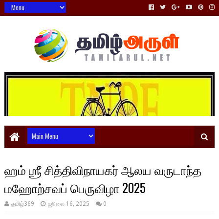
ஹம் ஶ்ரீ சித்திவிநாயகர் ஆலய வருடாந்த
மஹோற்சவப் பெருவிழா 2025
தமிழ்369
ஜூலை 16, 2025
0