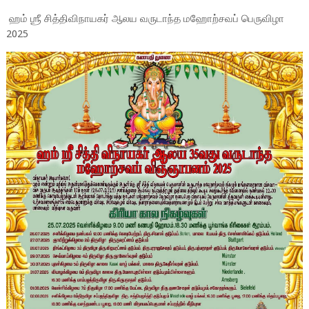
ஹம் ஶ்ரீ சித்திவிநாயகர் ஆலய வருடாந்த மஹோற்சவப் பெருவிழா
2025