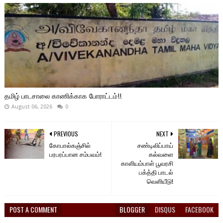
தமிழ் பாடசாலை காணிக்காக போராட்டம்!!
August 06, 2026
0
PREVIOUS
NEXT
கோபால்கஞ்சில்
சண்டிலிப்பாய்
பரபரப்பான சம்பவம்!
கல்வளை
காளியம்பாள் பூவரசி
பக்த்தி பாடல்
வெளியீடு!
POST A COMMENT
BLOGGER
DISQUS
FACEBOOK