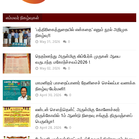
எம்மவர் நிகழ்வுகள்
'பத்திரிகைத்துறையில் என்கதை’ எனும் நூல் அறிமுக
நிகழ்வு!!
May 31, 2026
0
நெதர்லாந்து அருள்மிகு லிம்பேர்க் முருகன் ஆலய
வருடாந்த மகோற்ச்சவம்2026 !
May 02, 2026
0
மாமனிதர் பாசறைப்பாணர் தேனிசைச் செல்லப்பா வணக்க
நிகழ்வு-யேர்மனி!
April 30, 2026
0
லன்டன் சௌத்தென்ட் அருள்மிகு கோணேச்சுரர்
திருக்கோவில் 1ம் ஆண்டு நிறைவு சங்குத் திருமஞ்சனப்
பெருவிழா!
April 28, 2026
0