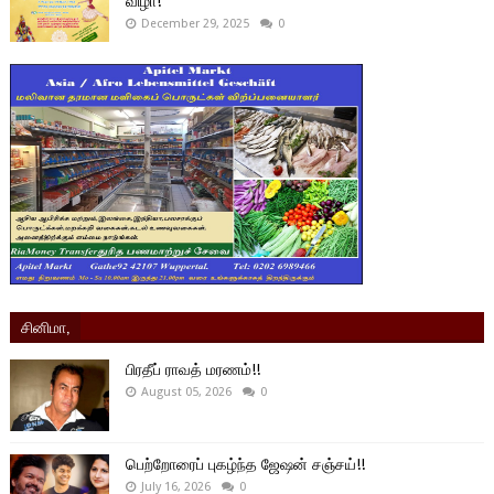
விழா!
December 29, 2025
0
சினிமா,
பிரதீப் ராவத் மரணம்!!
August 05, 2026
0
பெற்றோரைப் புகழ்ந்த ஜேஷன் சஞ்சய்!!
July 16, 2026
0