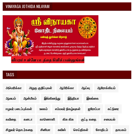
VINAYAGA JOTHIDA NILAYAM
TAGS
அமெரிக்கா
அழகு குறிப்புகள்
ஆபிரிக்கா
ஆய்வு
ஆரோக்கியம்
ஆலயம்
ஆன்மீகம்
இங்கிலாந்து
இந்தியா
இலங்கை
ஈழவர் படைப்புக்கள்
உலகம்
எம்மவர் நிகழ்வுகள்
ஐரோப்பா
கட்டுரை
கவிதை
கனடா
காணொளி
கிசு கிசு
குட்டி கதை
சமையல்
சிறுவர் தொடர்கதை
சினிமா
சுவிஸ்
செய்திகள்
சோதிடம்
தாயகம்