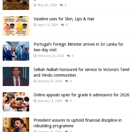
May 02, 2026
0
Vaseline uses for Skin, Lips & Hair
April 15, 2026
0
Portugal’s Foreign Minister arrives in Sri Lanka for
two-day visit
February 24, 2026
0
Selliah Nalliah honoured for service to Victoria’s Tamil
and Hindu communities
January 25, 2026
0
Online appeals open for grade 6 admissions for 2026
January 13, 2026
0
President assures to uphold financial discipline in
rebuilding programme
January 13, 2026
0