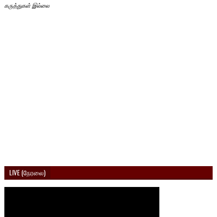
கருத்துகள் இல்லை
LIVE (நேரலை)