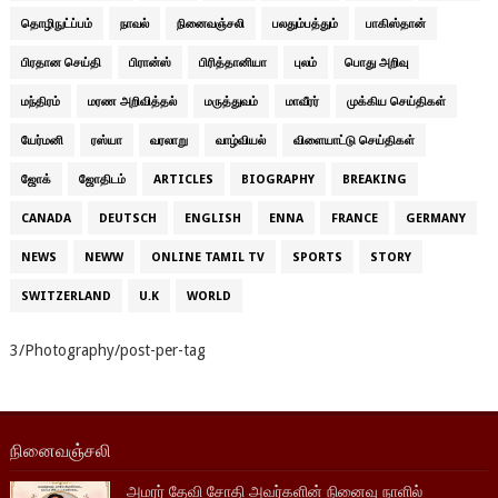
தொழிநுட்ப்பம்
நாவல்
நினைவஞ்சலி
பலதும்பத்தும்
பாகிஸ்தான்
பிரதான செய்தி
பிரான்ஸ்
பிரித்தானியா
புலம்
பொது அறிவு
மந்திரம்
மரண அறிவித்தல்
மருத்துவம்
மாவீரர்
முக்கிய செய்திகள்
யேர்மனி
ரஸ்யா
வரலாறு
வாழ்வியல்
விளையாட்டு செய்திகள்
ஜோக்
ஜோதிடம்
ARTICLES
BIOGRAPHY
BREAKING
CANADA
DEUTSCH
ENGLISH
ENNA
FRANCE
GERMANY
NEWS
NEWW
ONLINE TAMIL TV
SPORTS
STORY
SWITZERLAND
U.K
WORLD
3/Photography/post-per-tag
நினைவஞ்சலி
அமரர் தேவி சோதி அவர்களின் நினைவு நாளில்