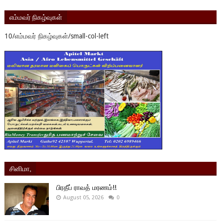
எம்மவர் நிகழ்வுகள்
10/எம்மவர் நிகழ்வுகள்/small-col-left
சினிமா,
பிரதீப் ராவத் மரணம்!!
August 05, 2026
0