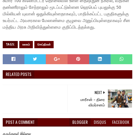
சுமார் 100 கிலோமீட்டர் தொலைவில் உள்ள தைஷிதுன் நகரில், வீதிகள்
தண்ணீராலும் சேற்றாலும் மூடப்பட்டுள்ளன ஹெபெய் புயலுக்கு 50
மில்லியன் யுவான் ஒதுக்கியுள்ளதாகவும், பாதிக்கப்பட்ட பகுதிகளுக்கு
உயர்மட்ட அவசரகால மேலாண்மை குழுவை அனுப்பியுள்ளதாகவும் சீன
மத்திய அரசு அறிவித்துள்ளமை குறிப்பிடத்தக்கது.
TAGS:
உலகம்
செய்திகள்
RELATED POSTS
NEXT
மாரீசன் – திரை
விமர்சனம்
POST A COMMENT
BLOGGER
DISQUS
FACEBOOK
கருத்துகள் இல்லை