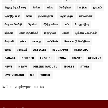
சிறுவர் தொடர்கதை
சினிமா
சுவிஸ்
செய்திகள்
சோதிடம்
தாயகம்
தொழிநுட்ப்பம்
நாவல்
நினைவஞ்சலி
பலதும்பத்தும்
பாகிஸ்தான்
பிரதான செய்தி
பிரான்ஸ்
பிரித்தானியா
புலம்
பொது அறிவு
மந்திரம்
மரண அறிவித்தல்
மருத்துவம்
மாவீரர்
முக்கிய செய்திகள்
யேர்மனி
ரஸ்யா
வரலாறு
வாழ்வியல்
விளையாட்டு செய்திகள்
ஜோக்
ஜோதிடம்
ARTICLES
BIOGRAPHY
BREAKING
CANADA
DEUTSCH
ENGLISH
ENNA
FRANCE
GERMANY
NEWS
NEWW
ONLINE TAMIL TV
SPORTS
STORY
SWITZERLAND
U.K
WORLD
3/Photography/post-per-tag