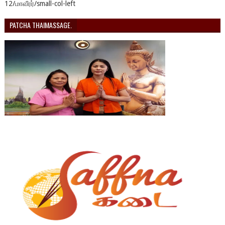
12/மாவீரர்/small-col-left
PATCHA THAIMASSAGE.