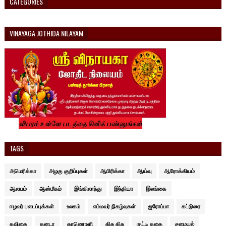
CATEGORIES
VINAYAGA JOTHIDA NILAYAM
TAGS
அமெரிக்கா
அழகு குறிப்புகள்
ஆபிரிக்கா
ஆய்வு
ஆரோக்கியம்
ஆலயம்
ஆன்மீகம்
இங்கிலாந்து
இந்தியா
இலங்கை
ஈழவர் படைப்புக்கள்
உலகம்
எம்மவர் நிகழ்வுகள்
ஐரோப்பா
கட்டுரை
கவிதை
கனடா
காணொளி
கிசு கிசு
குட்டி கதை
சமையல்