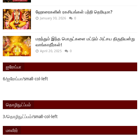
ஹோரைகளின் ரகசியங்கள் பற்றி தெரியுமா?
January 30, 2026
0
மறந்தும் இந்த பொருட்களை மட்டும் அட்சய திருதியன்று
வாங்காதீர்கள்!
April 20, 2025
0
ஐரோப்பா
6/ஐரோப்பா/small-col-left
தொழிநுட்ப்பம்
3/தொழிநுட்ப்பம்/small-col-left
மாவீரர்