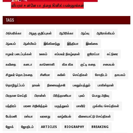
TAGS
அமெரிக்கா
அழகு குறிப்புகள்
ஆபிரிக்கா
ஆய்வு
ஆரோக்கியம்
ஆலயம்
ஆன்மீகம்
இங்கிலாந்து
இந்தியா
இலங்கை
ஈழவர் படைப்புக்கள்
உலகம்
எம்மவர் நிகழ்வுகள்
ஐரோப்பா
கட்டுரை
கவிதை
கனடா
காணொளி
கிசு கிசு
குட்டி கதை
சமையல்
சிறுவர் தொடர்கதை
சினிமா
சுவிஸ்
செய்திகள்
சோதிடம்
தாயகம்
தொழிநுட்ப்பம்
நாவல்
நினைவஞ்சலி
பலதும்பத்தும்
பாகிஸ்தான்
பிரதான செய்தி
பிரான்ஸ்
பிரித்தானியா
புலம்
பொது அறிவு
மந்திரம்
மரண அறிவித்தல்
மருத்துவம்
மாவீரர்
முக்கிய செய்திகள்
யேர்மனி
ரஸ்யா
வரலாறு
வாழ்வியல்
விளையாட்டு செய்திகள்
ஜோக்
ஜோதிடம்
ARTICLES
BIOGRAPHY
BREAKING