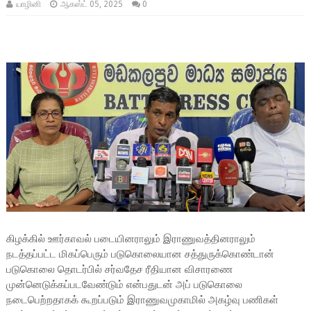
யாழினி
ஆகஸ்ட் 05, 2025
0
கிழக்கில் ஊர்காவல்
படையினராலும் இராணுவத்தினராலும்
நடத்தப்பட்ட மிகப்பெரும் படுகொலையான சத்துருக்கொண்டான்
படுகொலை தொடர்பில் சர்வதேச ரீதியான விசாரணை
முன்னெடுக்கப்படவேண்டும் என்பதுடன் அப் படுகொலை
நடைபெற்றதாகக் கூறப்படும் இராணுவமுகாமில் அகழ்வு பணிகள்