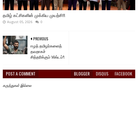
தமிழ் கட்சிகளின் முக்கிய முயற்சி!!
August 05, 2026
0
PREVIOUS
ஈழத் தமிழர்களைத்
தவறாகச்
சித்தரிக்கும் ‘கிங்டம்’!
POST A COMMENT
BLOGGER
DISQUS
FACEBOOK
கருத்துகள் இல்லை