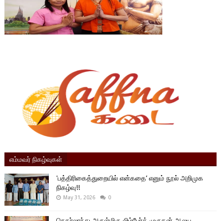
எம்மவர் நிகழ்வுகள்
'பத்திரிகைத்துறையில் என்கதை’ எனும் நூல் அறிமுக
நிகழ்வு!!
May 31, 2026
0
நெதர்லாந்து அருள்மிகு லிம்பேர்க் முருகன் ஆலய