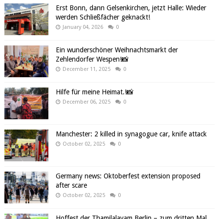
Erst Bonn, dann Gelsenkirchen, jetzt Halle: Wieder
werden Schließfächer geknackt!
January 04, 2026
0
Ein wunderschöner Weihnachtsmarkt der
Zehlendorfer Wespen!📸
December 11, 2025
0
Hilfe für meine Heimat.!📸
December 06, 2025
0
Manchester: 2 killed in synagogue car, knife attack
October 02, 2025
0
Germany news: Oktoberfest extension proposed
after scare
October 02, 2025
0
Hoffest der Thamilalayam Berlin – zum dritten Mal