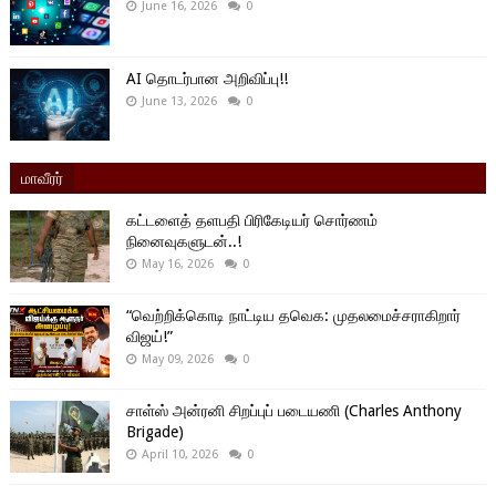
June 16, 2026
0
AI தொடர்பான அறிவிப்பு!!
June 13, 2026
0
மாவீரர்
கட்டளைத் தளபதி பிரிகேடியர் சொர்ணம்
நினைவுகளுடன்..!
May 16, 2026
0
“வெற்றிக்கொடி நாட்டிய தவெக: முதலமைச்சராகிறார்
விஜய்!”
May 09, 2026
0
சாள்ஸ் அன்ரனி சிறப்புப் படையணி (Charles Anthony
Brigade)
April 10, 2026
0