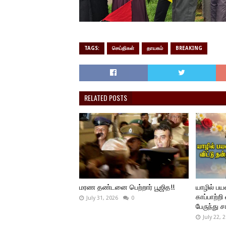
TAGS:
செய்திகள்
தாயகம்
BREAKING
RELATED POSTS
மரண தண்டனை பெற்றார் பூஜித!!
யாழில் ப
காப்பாற்றி
July 31, 2026
0
பேருந்து ச
July 22, 