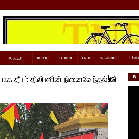
மருத்துவம்
மாவீரர்
எம்மவர்
புலம்
காணொளி
விளை
யாக தீபம் திலீபனின் நினைவேந்தல்!📸
LIVE