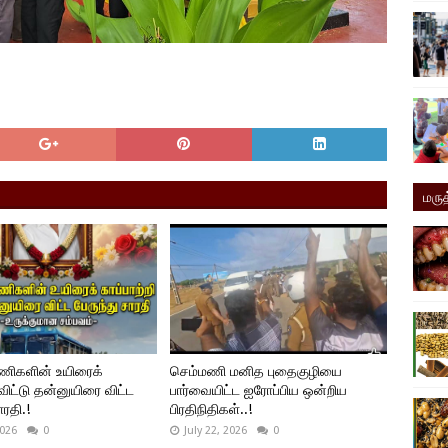
மருத
யணிகளின் உயிரைக்
செம்மணி மனித புதைகுழியை
 விட்டு தன்னுயிரை விட்ட
பார்வையிட்ட ஐரோப்பிய ஒன்றிய
ாரதி.!
பிரதிநிதிகள்..!
2026
0
July 22, 2026
0