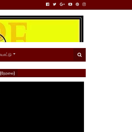
யாட்டு
 (நேரலை)