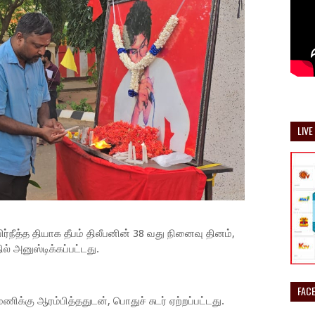
LIVE
ர்நீத்த தியாக தீபம் திலீபனின் 38 வது நினைவு தினம்,
 அனுஸ்டிக்கப்பட்டது.
FAC
ணிக்கு ஆரம்பித்ததுடன், பொதுச் சுடர் ஏற்றப்பட்டது.