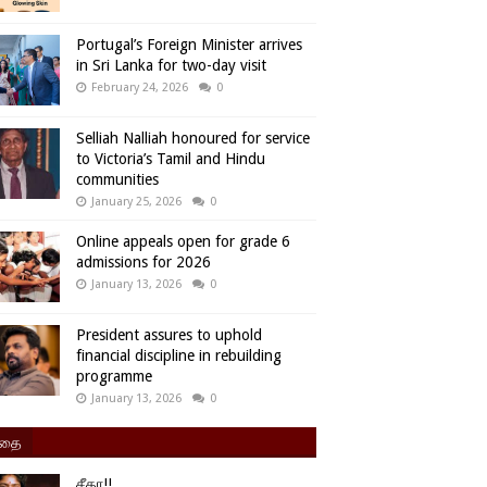
Portugal’s Foreign Minister arrives
in Sri Lanka for two-day visit
February 24, 2026
0
Selliah Nalliah honoured for service
to Victoria’s Tamil and Hindu
communities
January 25, 2026
0
Online appeals open for grade 6
admissions for 2026
January 13, 2026
0
President assures to uphold
financial discipline in rebuilding
programme
January 13, 2026
0
ிதை
சீதா!!