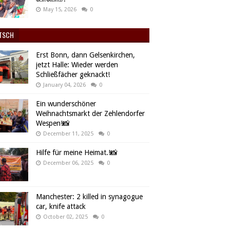
May 15, 2026
0
TSCH
Erst Bonn, dann Gelsenkirchen,
jetzt Halle: Wieder werden
Schließfächer geknackt!
January 04, 2026
0
Ein wunderschöner
Weihnachtsmarkt der Zehlendorfer
Wespen!📸
December 11, 2025
0
Hilfe für meine Heimat.!📸
December 06, 2025
0
Manchester: 2 killed in synagogue
car, knife attack
October 02, 2025
0