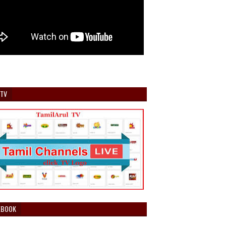
 TV
EBOOK