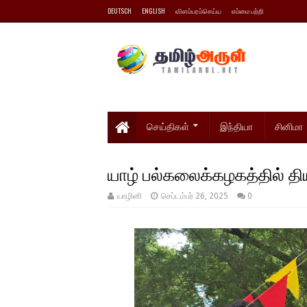
DEUTSCH
ENGLISH
விளம்பரம்செய்ய
எம்மை பற்றி
செய்திகள்
இந்தியா
சினிமா
யாழ் பல்கலைக்கழகத்தில் தி
யாழினி
செப்டம்பர் 26, 2025
0