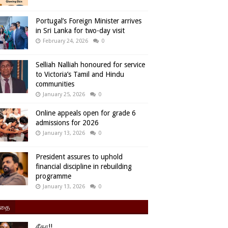
Portugal’s Foreign Minister arrives
in Sri Lanka for two-day visit
February 24, 2026
0
Selliah Nalliah honoured for service
to Victoria’s Tamil and Hindu
communities
January 25, 2026
0
Online appeals open for grade 6
admissions for 2026
January 13, 2026
0
President assures to uphold
financial discipline in rebuilding
programme
January 13, 2026
0
ிதை
சீதா!!