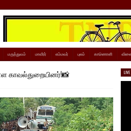
மருத்துவம்
மாவீரர்
எம்மவர்
புலம்
காணொளி
விளை
ுள்ள காவல்துறையினர்!📸
LIVE