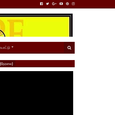
யாட்டு
 (நேரலை)