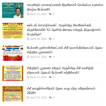
மாமனிதர் பாசறைப்பாணர் தேனிசைச் செல்லப்பா வணக்க
நிகழ்வு-யேர்மனி!
April 30, 2026
0
லன்டன் சௌத்தென்ட் அருள்மிகு கோணேச்சுரர்
திருக்கோவில் 1ம் ஆண்டு நிறைவு சங்குத் திருமஞ்சனப்
பெருவிழா!
April 28, 2026
0
யேர்மனி முன்சன்கிளட்பாக் ஸ்ரீ நவசக்திவிநாயகர் ஆலய
சித்திரா பூரணைம்!
April 25, 2026
0
சித்திராப் பூரணை விரதம் அருள்மிகு ஸ்ரீ வரசித்தி
விநாயகர் ஆலயம் யேர்மனி கற்றிங்கன்!
April 25, 2026
0
ஸ்ரீ நவதுர்க்காதேவி ஆலய வருடாந்த மஹோற்சவம்
2026!
April 19, 2026
0