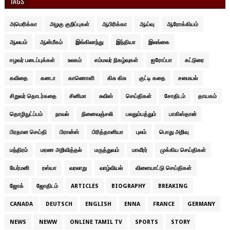
TAGS
அமெரிக்கா
அழகு குறிப்புகள்
ஆபிரிக்கா
ஆய்வு
ஆரோக்கியம்
ஆலயம்
ஆன்மீகம்
இங்கிலாந்து
இந்தியா
இலங்கை
ஈழவர் படைப்புக்கள்
உலகம்
எம்மவர் நிகழ்வுகள்
ஐரோப்பா
கட்டுரை
கவிதை
கனடா
காணொளி
கிசு கிசு
குட்டி கதை
சமையல்
சிறுவர் தொடர்கதை
சினிமா
சுவிஸ்
செய்திகள்
சோதிடம்
தாயகம்
தொழிநுட்ப்பம்
நாவல்
நினைவஞ்சலி
பலதும்பத்தும்
பாகிஸ்தான்
பிரதான செய்தி
பிரான்ஸ்
பிரித்தானியா
புலம்
பொது அறிவு
மந்திரம்
மரண அறிவித்தல்
மருத்துவம்
மாவீரர்
முக்கிய செய்திகள்
யேர்மனி
ரஸ்யா
வரலாறு
வாழ்வியல்
விளையாட்டு செய்திகள்
ஜோக்
ஜோதிடம்
ARTICLES
BIOGRAPHY
BREAKING
CANADA
DEUTSCH
ENGLISH
ENNA
FRANCE
GERMANY
NEWS
NEWW
ONLINE TAMIL TV
SPORTS
STORY