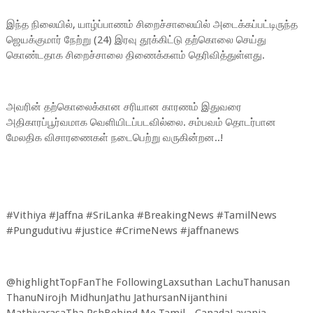
இந்த நிலையில், யாழ்ப்பாணம் சிறைச்சாலையில் அடைக்கப்பட்டிருந்த
ஜெயக்குமார் நேற்று (24) இரவு தூக்கிட்டு தற்கொலை செய்து
கொண்டதாக சிறைச்சாலை திணைக்களம் தெரிவித்துள்ளது.
அவரின் தற்கொலைக்கான சரியான காரணம் இதுவரை
அதிகாரப்பூர்வமாக வெளியிடப்படவில்லை. சம்பவம் தொடர்பான
மேலதிக விசாரணைகள் நடைபெற்று வருகின்றன..!
#Vithiya #Jaffna #SriLanka #BreakingNews #TamilNews
#Pungudutivu #justice #CrimeNews #jaffnanews
@highlightTopFanThe FollowingLaxsuthan LachuThanusan
ThanuNirojh MidhunJathu JathursanNijanthini