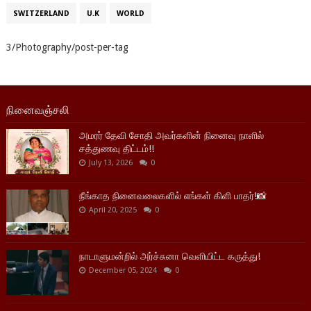
SWITZERLAND
U.K
WORLD
3/Photography/post-per-tag
நினைவஞ்சலி
அமரர் தேவி சோதி அவர்களின் நினைவு நாளில்
சத்துணவு திட்டம்!!
July 13, 2026
0
நீங்காத நினைவலைகளில் எங்கள் கிளி பாதர்!📸
April 20, 2025
0
நாடாளுமன்றில் அர்ச்சுனா வெளியிட்ட கருத்து!
December 05, 2024
0