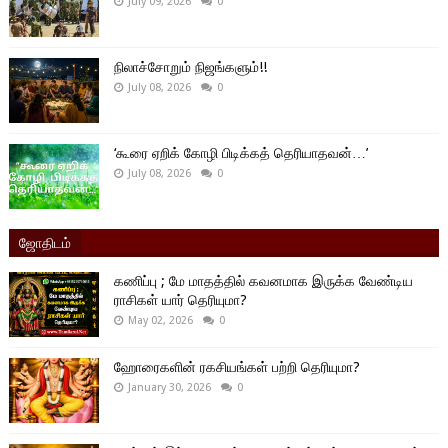
July 09, 2026
0
நிலாச்சோறும் நிஜங்களும்!!
July 08, 2026
0
‘கூரை ஏறிக் கோழி பிடிக்கத் தெரியாதவன்…’
July 08, 2026
0
ஜோதிடம்
கணிப்பு ; மே மாதத்தில் கவனமாக இருக்க வேண்டிய
ராசிகள் யார் தெரியுமா?
May 02, 2026
0
ஹோரைகளின் ரகசியங்கள் பற்றி தெரியுமா?
January 30, 2026
0