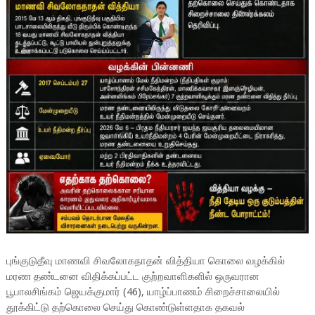
புங்குடுதீவு மாணவி சிவலோகநாதன் வித்தியா கொலை வழக்கில்
மரண
தண்டனை விதிக்கப்பட்ட குற்றவாளிகளில் ஒருவரான
பூபாலசிங்கம் ஜெயக்குமார் (46), யாழ்ப்பாணம் சிறைச்சாலையில்
தூக்கிட்டு தற்கொலை செய்து கொண்டுள்ளதாக தகவல்