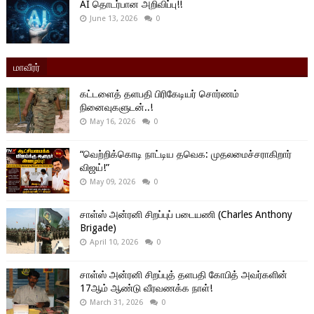
AI தொடர்பான அறிவிப்பு!!
June 13, 2026
0
மாவீரர்
கட்டளைத் தளபதி பிரிகேடியர் சொர்ணம்
நினைவுகளுடன்..!
May 16, 2026
0
“வெற்றிக்கொடி நாட்டிய தவெக: முதலமைச்சராகிறார்
விஜய்!”
May 09, 2026
0
சாள்ஸ் அன்ரனி சிறப்புப் படையணி (Charles Anthony
Brigade)
April 10, 2026
0
சாள்ஸ் அன்ரனி சிறப்புத் தளபதி கோபித் அவர்களின்
17ஆம் ஆண்டு வீரவணக்க நாள்!
March 31, 2026
0