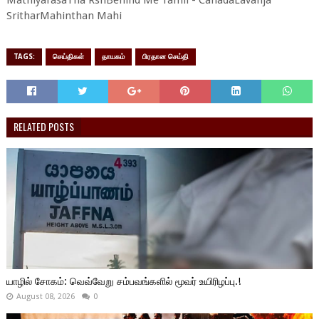
MathiyarasaTha RshBehind Me Tamil - CanadaLavanja
SritharMahinthan Mahi
TAGS:
செய்திகள்
தாயகம்
பிரதான செய்தி
RELATED POSTS
யாழில் சோகம்: வெவ்வேறு சம்பவங்களில் மூவர் உயிரிழப்பு.!
August 08, 2026
0