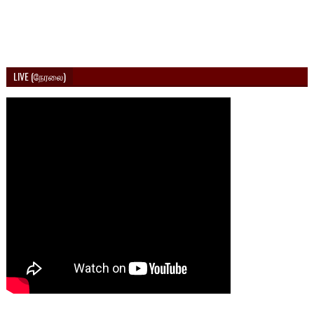
LIVE (நேரலை)