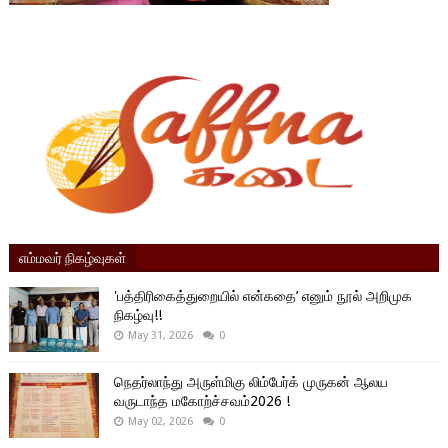
எம்மவர் நிகழ்வுகள்
'பத்திரிகைத்துறையில் என்கதை’ எனும் நூல் அறிமுக
நிகழ்வு!!
May 31, 2026
0
நெதர்லாந்து அருள்மிகு லிம்பேர்க் முருகன் ஆலய
வருடாந்த மகோற்ச்சவம்2026 !
May 02, 2026
0