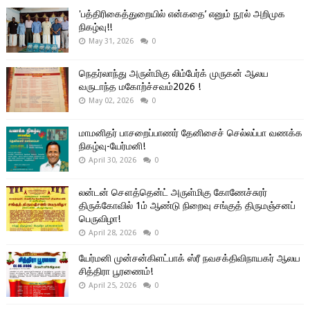
'பத்திரிகைத்துறையில் என்கதை’ எனும் நூல் அறிமுக
நிகழ்வு!!
May 31, 2026
0
நெதர்லாந்து அருள்மிகு லிம்பேர்க் முருகன் ஆலய
வருடாந்த மகோற்ச்சவம்2026 !
May 02, 2026
0
மாமனிதர் பாசறைப்பாணர் தேனிசைச் செல்லப்பா வணக்க
நிகழ்வு-யேர்மனி!
April 30, 2026
0
லன்டன் சௌத்தென்ட் அருள்மிகு கோணேச்சுரர்
திருக்கோவில் 1ம் ஆண்டு நிறைவு சங்குத் திருமஞ்சனப்
பெருவிழா!
April 28, 2026
0
யேர்மனி முன்சன்கிளட்பாக் ஸ்ரீ நவசக்திவிநாயகர் ஆலய
சித்திரா பூரணைம்!
April 25, 2026
0