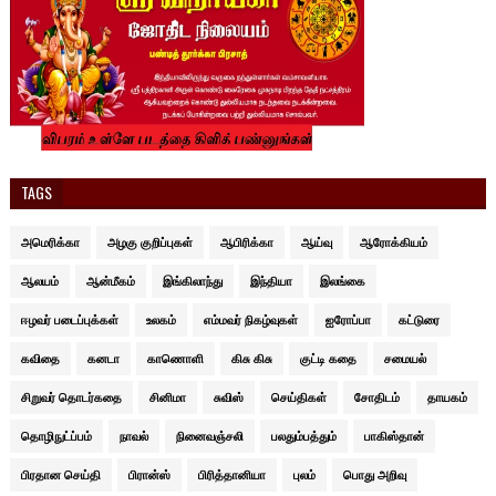
TAGS
அமெரிக்கா
அழகு குறிப்புகள்
ஆபிரிக்கா
ஆய்வு
ஆரோக்கியம்
ஆலயம்
ஆன்மீகம்
இங்கிலாந்து
இந்தியா
இலங்கை
ஈழவர் படைப்புக்கள்
உலகம்
எம்மவர் நிகழ்வுகள்
ஐரோப்பா
கட்டுரை
கவிதை
கனடா
காணொளி
கிசு கிசு
குட்டி கதை
சமையல்
சிறுவர் தொடர்கதை
சினிமா
சுவிஸ்
செய்திகள்
சோதிடம்
தாயகம்
தொழிநுட்ப்பம்
நாவல்
நினைவஞ்சலி
பலதும்பத்தும்
பாகிஸ்தான்
பிரதான செய்தி
பிரான்ஸ்
பிரித்தானியா
புலம்
பொது அறிவு