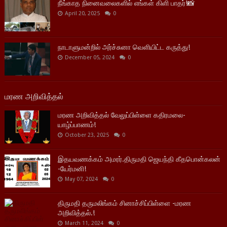
நீங்காத நினைவலைகளில் எங்கள் கிளி பாதர்!📸
April 20, 2025
0
நாடாளுமன்றில் அர்ச்சுனா வெளியிட்ட கருத்து!
December 05, 2024
0
மரண அறிவித்தல்
மரண அறிவித்தல் வேலுப்பிள்ளை கதிரமலை-
யாழ்ப்பாணம்!
October 23, 2025
0
இதயவணக்கம் அமரர்.திருமதி ஜெயந்தி கீதபொன்கலன்
-யேர்மனி!
May 07, 2024
0
திருமதி தருமலிங்கம் சினாச்சிப்பிள்ளை -மரண
அறிவித்தல்.!
March 11, 2024
0