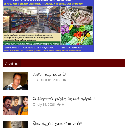
சினிமா,
பிரதீப் ராவத் மரணம்!!
August 05, 2026
0
பெற்றோரைப் புகழ்ந்த ஜேஷன் சஞ்சய்!!
July 16, 2026
0
இசைக்குயில் ஜானகி மரணம்!!