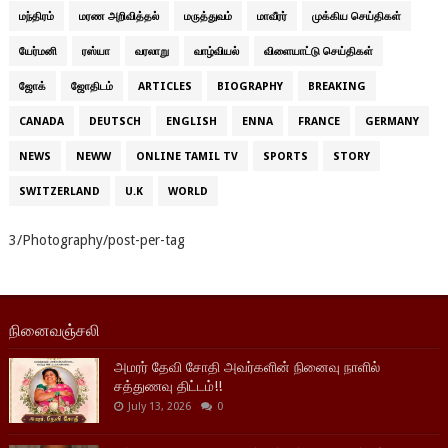
மந்திரம்
மரண அறிவித்தல்
மருத்துவம்
மாவீரர்
முக்கிய செய்திகள்
யேர்மனி
ரஸ்யா
வரலாறு
வாழ்வியல்
விளையாட்டு செய்திகள்
ஜோக்
ஜோதிடம்
ARTICLES
BIOGRAPHY
BREAKING
CANADA
DEUTSCH
ENGLISH
ENNA
FRANCE
GERMANY
NEWS
NEWW
ONLINE TAMIL TV
SPORTS
STORY
SWITZERLAND
U.K
WORLD
3/Photography/post-per-tag
நினைவஞ்சலி
அமரர் தேவி சோதி அவர்களின் நினைவு நாளில்
சத்துணவு திட்டம்!!
July 13, 2026
0