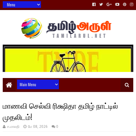
மாணவி செல்வி ரிக்ஷிதா தமிழ் நாட்டில்
முதலிடம்!
ச.மாலதி
மே 08, 2026
0