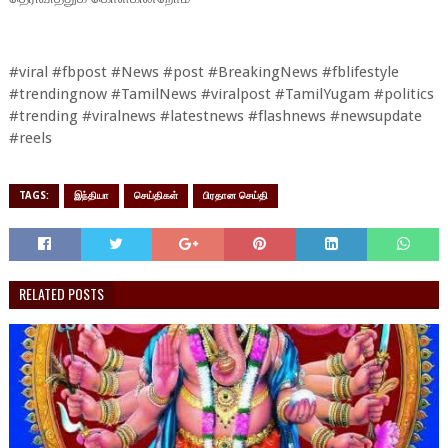
#viral #fbpost #News #post #BreakingNews #fblifestyle
#trendingnow #TamilNews #viralpost #TamilYugam #politics
#trending #viralnews #latestnews #flashnews #newsupdate
#reels
TAGS:
இந்தியா
செய்திகள்
பிரதான செய்தி
RELATED POSTS