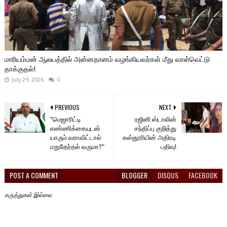
மாரியம்மன் ஆலயத்தில் அன்னதானம் வழங்கியவர்கள் மீது வாள்வெட்டு
தாக்குதல்!
July 29, 2026
0
PREVIOUS
NEXT
"மெஜாரிட்டி
ரஜினி ஸ்டாலின்
எண்ணிக்கையுடன்
சந்திப்பு குறித்து
யாரும் வராவிட்டால்
கஸ்தூரியின் அதிரடி
மறுதேர்தல் வருமா?"
பதிவு!
POST A COMMENT
BLOGGER
DISQUS
FACEBOOK
கருத்துகள் இல்லை