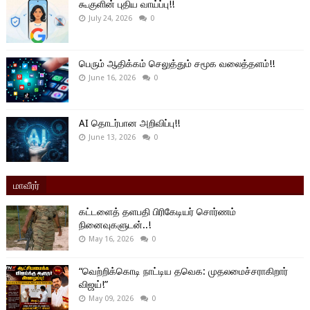
கூகுளின் புதிய வாய்ப்பு!!
July 24, 2026
0
பெரும் ஆதிக்கம் செலுத்தும் சமூக வலைத்தளம்!!
June 16, 2026
0
AI தொடர்பான அறிவிப்பு!!
June 13, 2026
0
மாவீரர்
கட்டளைத் தளபதி பிரிகேடியர் சொர்ணம்
நினைவுகளுடன்..!
May 16, 2026
0
“வெற்றிக்கொடி நாட்டிய தவெக: முதலமைச்சராகிறார்
விஜய்!”
May 09, 2026
0