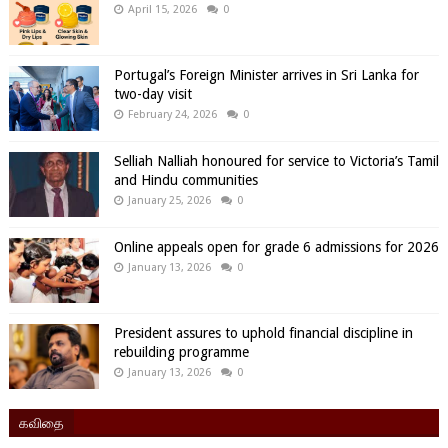
April 15, 2026
0
Portugal’s Foreign Minister arrives in Sri Lanka for
two-day visit
February 24, 2026
0
Selliah Nalliah honoured for service to Victoria’s Tamil
and Hindu communities
January 25, 2026
0
Online appeals open for grade 6 admissions for 2026
January 13, 2026
0
President assures to uphold financial discipline in
rebuilding programme
January 13, 2026
0
கவிதை