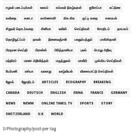
ஈழவர் படைப்புக்கள்
உலகம்
எம்மவர் நிகழ்வுகள்
ஐரோப்பா
கட்டுரை
கவிதை
கனடா
காணொளி
கிசு கிசு
குட்டி கதை
சமையல்
சிறுவர் தொடர்கதை
சினிமா
சுவிஸ்
செய்திகள்
சோதிடம்
தாயகம்
தொழிநுட்ப்பம்
நாவல்
நினைவஞ்சலி
பலதும்பத்தும்
பாகிஸ்தான்
பிரதான செய்தி
பிரான்ஸ்
பிரித்தானியா
புலம்
பொது அறிவு
மந்திரம்
மரண அறிவித்தல்
மருத்துவம்
மாவீரர்
முக்கிய செய்திகள்
யேர்மனி
ரஸ்யா
வரலாறு
வாழ்வியல்
விளையாட்டு செய்திகள்
ஜோக்
ஜோதிடம்
ARTICLES
BIOGRAPHY
BREAKING
CANADA
DEUTSCH
ENGLISH
ENNA
FRANCE
GERMANY
NEWS
NEWW
ONLINE TAMIL TV
SPORTS
STORY
SWITZERLAND
U.K
WORLD
3/Photography/post-per-tag