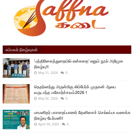
எம்மவர் நிகழ்வுகள்
'பத்திரிகைத்துறையில் என்கதை’ எனும் நூல் அறிமுக
நிகழ்வு!!
May 31, 2026
0
நெதர்லாந்து அருள்மிகு லிம்பேர்க் முருகன் ஆலய
வருடாந்த மகோற்ச்சவம்2026 !
May 02, 2026
0
மாமனிதர் பாசறைப்பாணர் தேனிசைச் செல்லப்பா வணக்க
நிகழ்வு-யேர்மனி!
April 30, 2026
0