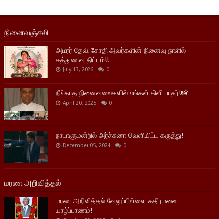
நினைவஞ்சலி
அமரர் தேவி சோதி அவர்களின் நினைவு நாளில்
சத்துணவு திட்டம்!!
July 13, 2026
0
நீங்காத நினைவலைகளில் எங்கள் கிளி பாதர்!📸
April 20, 2025
0
நாடாளுமன்றில் அர்ச்சுனா வெளியிட்ட கருத்து!
December 05, 2024
0
மரண அறிவித்தல்
மரண அறிவித்தல் வேலுப்பிள்ளை கதிரமலை-
யாழ்ப்பாணம்!