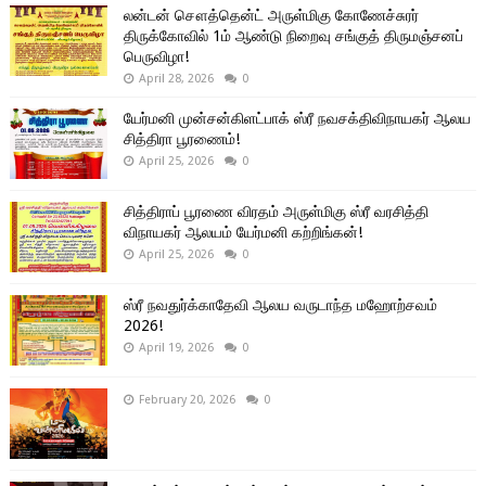
லன்டன் சௌத்தென்ட் அருள்மிகு கோணேச்சுரர்
திருக்கோவில் 1ம் ஆண்டு நிறைவு சங்குத் திருமஞ்சனப்
பெருவிழா!
April 28, 2026
0
யேர்மனி முன்சன்கிளட்பாக் ஸ்ரீ நவசக்திவிநாயகர் ஆலய
சித்திரா பூரணைம்!
April 25, 2026
0
சித்திராப் பூரணை விரதம் அருள்மிகு ஸ்ரீ வரசித்தி
விநாயகர் ஆலயம் யேர்மனி கற்றிங்கன்!
April 25, 2026
0
ஸ்ரீ நவதுர்க்காதேவி ஆலய வருடாந்த மஹோற்சவம்
2026!
April 19, 2026
0
February 20, 2026
0